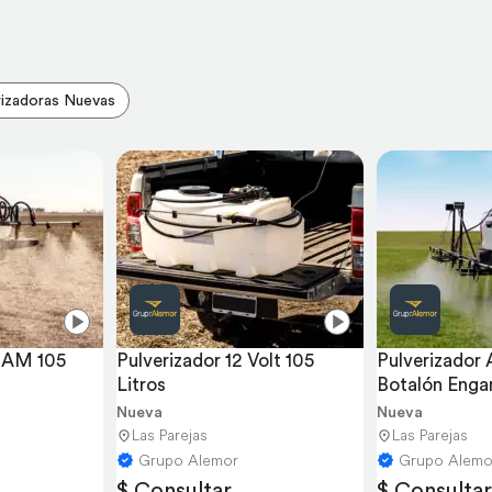
rizadoras Nuevas
 AM 105 
Pulverizador 12 Volt 105 
Pulverizador
Litros
Botalón Engan
Metros
Nueva
Nueva
Las Parejas
Las Parejas
Grupo Alemor
Grupo Alemo
$ Consultar
$ Consultar