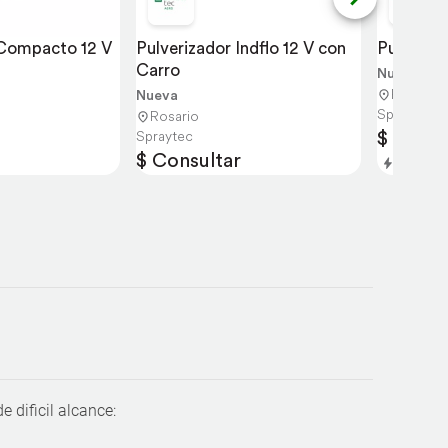
 Compacto 12 V
Pulverizador Indflo 12 V con 
Pulveriza
Carro
Nueva
Rosario
Nueva
Spraytec
Rosario
$ Consu
Spraytec
$ Consultar
Entrega 
e dificil alcance: