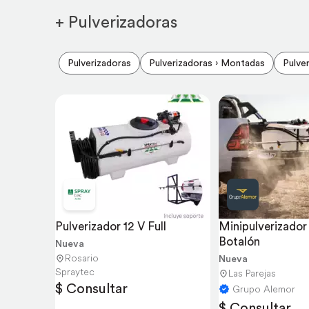
+ Pulverizadoras
Pulverizadoras
Pulverizadoras › Montadas
Pulve
Pulverizador 12 V Full
Minipulverizador
Botalón
Nueva
Rosario
Nueva
Spraytec
Las Parejas
$ Consultar
Grupo Alemor
$ Consultar