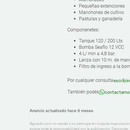
Pequeñas extenciones
Manchones de cultivo
Pasturas y ganadería
Componenetes:
Tanque 120 / 200 Lts.
Bomba Seaflo 12 VCC
4 L/ min a 4,8 bar.
Lanza con 10 m. de man
Filtro de ingreso a la bo
Por cualquier consulta
escribin
También podés
contactarno
Anuncio actualizado hace 6 meses.
Agroads.com no vende y no participa en ninguna negociación,
asume toda la responsabilidad por la publicación.
Denunciar