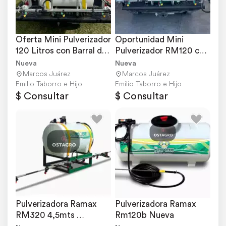
Oferta Mini Pulverizador 
Oportunidad Mini 
120 Litros con Barral de 
Pulverizador RM120 con 
4.5 Metros
Barral
Nueva
Nueva
Marcos Juárez
Marcos Juárez
Emilio Taborro e Hijo
Emilio Taborro e Hijo
$ Consultar
$ Consultar
Pulverizadora Ramax 
Pulverizadora Ramax 
RM320 4,5mts 
Rm120b Nueva