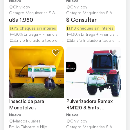
Rebatible
Nueva
Nueva
Chivilcoy
Chivilcoy
Ostagro Maquinarias S.A.
Ostagro Maquinarias S.A.
u$s 1.950
$ Consultar
12 cheques sin interés
10 cheques sin interés
30% Entrega + Financiación
30% Entrega + Financiación
Envío Incluido a todo el país
Envío Incluido a todo el país
Insecticida para 
Pulverizadora Ramax 
Monotolva .
RM120 3,5mts 
Rebatible - 3 Puntos
Nueva
Nueva
Marcos Juárez
Chivilcoy
Emilio Taborro e Hijo
Ostagro Maquinarias S.A.