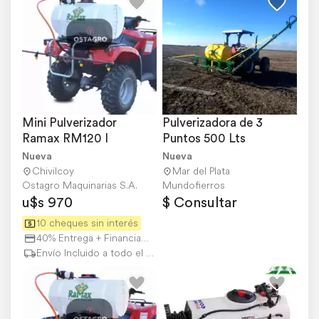
Mini Pulverizador 
Pulverizadora de 3 
Ramax RM120 I
Puntos 500 Lts
Nueva
Nueva
Chivilcoy
Mar del Plata
Ostagro Maquinarias S.A.
Mundofierros
u$s 970
$ Consultar
10 cheques sin interés
40% Entrega + Financiación
Envío Incluido a todo el país