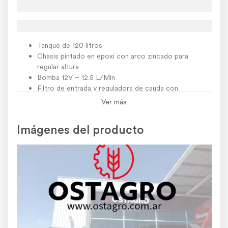
Tanque de 120 litros
Chasis pintado en epoxi con arco zincado para
regular altura
Bomba 12V – 12.5 L/Min
Filtro de entrada y reguladora de cauda con
manómetro
Ver más
Teclado de accionamiento con protección térmica
Barral de 3.5M de aplicación, en caño de Acero
Imágenes del producto
Inoxidable, rebatible y con zafe.
escribinos haciendo clic aquí
Por cualquier consulta
contactarnos por WhatsApp
También podés
Agroads.com no vende y no participa en ninguna negociación, venta o