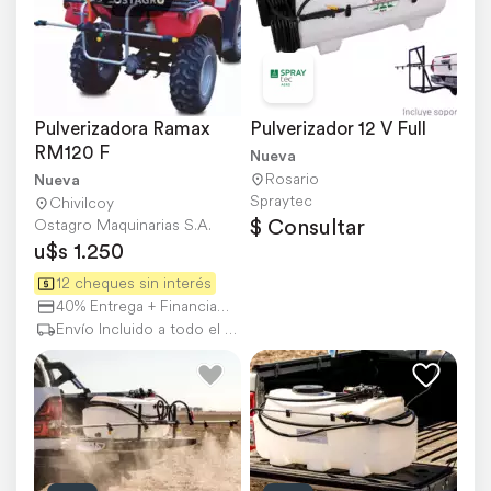
Pulverizadora Ramax 
Pulverizador 12 V Full
RM120 F
Nueva
Rosario
Nueva
Spraytec
Chivilcoy
$ Consultar
Ostagro Maquinarias S.A.
u$s 1.250
12 cheques sin interés
40% Entrega + Financiación
Envío Incluido a todo el país