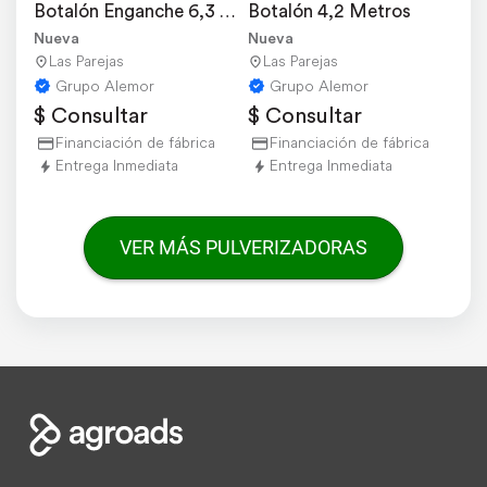
Botalón Enganche 6,3 
Botalón 4,2 Metros
Metros
Nueva
Nueva
Las Parejas
Las Parejas
Grupo Alemor
Grupo Alemor
$ Consultar
$ Consultar
Financiación de fábrica
Financiación de fábrica
Entrega Inmediata
Entrega Inmediata
VER MÁS PULVERIZADORAS