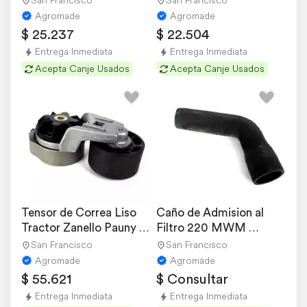
San Francisco
San Francisco
Agromade
Agromade
$ 25.237
$ 22.504
Entrega Inmediata
Entrega Inmediata
Acepta Canje Usados
Acepta Canje Usados
Tensor de Correa Liso 
Caño de Admision al 
Tractor Zanello Pauny 
Filtro 220 MWM 
Linea Cummins
Zanello - Pauny
San Francisco
San Francisco
Agromade
Agromade
$ 55.621
$ Consultar
Entrega Inmediata
Entrega Inmediata