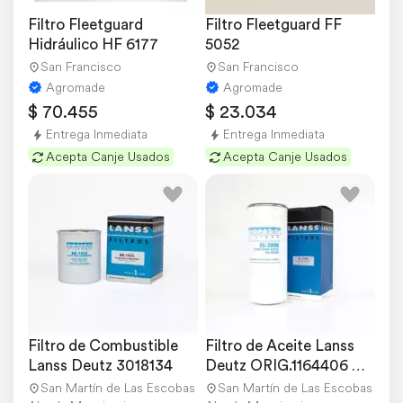
Filtro Fleetguard 
Filtro Fleetguard FF 
Hidráulico HF 6177
5052
San Francisco
San Francisco
Agromade
Agromade
$ 70.455
$ 23.034
Entrega Inmediata
Entrega Inmediata
Acepta Canje Usados
Acepta Canje Usados
Filtro de Combustible 
Filtro de Aceite Lanss 
Lanss Deutz 3018134
Deutz ORIG.1164406 
4305722
San Martín de Las Escobas
San Martín de Las Escobas