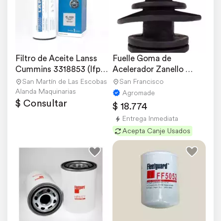
Filtro de Aceite Lanss 
Fuelle Goma de 
Cummins 3318853 (lfp-
Acelerador Zanello 
3000)
Pauny
San Martín de Las Escobas
San Francisco
Alanda Maquinarias
Agromade
$ Consultar
$ 18.774
Entrega Inmediata
Acepta Canje Usados