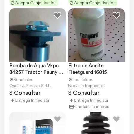
Acepta Canje Usados
Acepta Canje Usados
Bomba de Agua Vkpc 
Filtro de Aceite 
84257 Tractor Pauny 
Fleetguard 16015
Motor Cummins 6btaa
Sunchales
Los Toldos
Oscar J. Perusia S.R.L.
Norviam Repuestos
$ Consultar
$ Consultar
Entrega Inmediata
Entrega Inmediata
Cuotas sin interés