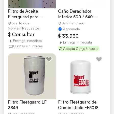
Filtro de Aceite 
Caño Deradiador 
Fleerguard para 
Inferior 500 / 540 
Cummins 3000
Pauny-zanello
Los Toldos
San Francisco
Norviam Repuestos
Agromade
$ Consultar
$ 33.930
Entrega Inmediata
Entrega Inmediata
Cuotas sin interés
Acepta Canje Usados
Filtro Fleetguard LF 
Filtro Fleetguard de 
3349
Combustible FF5018