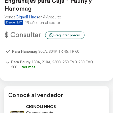
Engranajes para Caja - Pauny y
Hanomag
Vende
Cignoli Hnos
en
Arequito
29 años en el sector
Desde 1997
$ Consultar
Preguntar precio
Para Hanomag
300A, 304P, TR 45, TR 60
Para Pauny
180A, 210A, 230C, 250 EVO, 280 EVO,
500 ...
ver más
Conocé al vendedor
CIGNOLI HNOS
Concesionaria