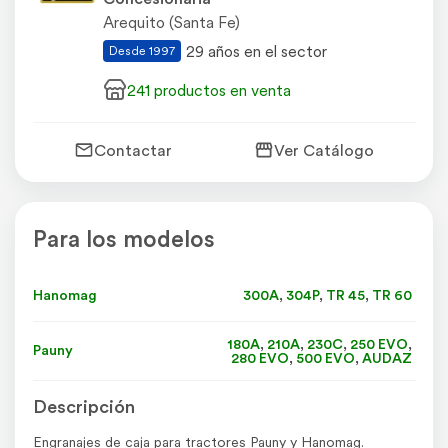
Arequito (Santa Fe)
29 años en el sector
Desde 1997
241 productos en venta
Contactar
Ver Catálogo
Para los modelos
Hanomag
300A
,
304P
,
TR 45
,
TR 60
180A
,
210A
,
230C
,
250 EVO
,
Pauny
280 EVO
,
500 EVO
,
AUDAZ
Descripción
Engranajes de caja para tractores Pauny y Hanomag.