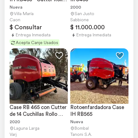
1.20
Nueva
2000
Villa María
San Justo
Caon
Sabbione
$ Consultar
$ 11.000.000
Entrega Inmediata
Entrega Inmediata
Acepta Canje Usados
Case RB 465 con Cutter 
Rotoenfardadora Case 
de 14 Cuchillas Rollo 
IH RB565
Angosto 1,23m.
2020
Nueva
Laguna Larga
Bombal
Varj
Tanoni S.A.