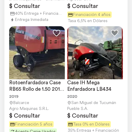
$ Consultar
$ Consultar
40% Entrega + Financiación
Financiación 4 años
Entrega Inmediata
Tasa 6,5% en Dólares
Rotoenfardadora Case 
Case IH Mega 
RB65 Rollo de 1.50 2019 
Enfardadora LB434
27000rollos
2019
2020
Balcarce
San Miguel de Tucumán
Agro Maquinas S.R.L.
Pueble S.A.
$ Consultar
$ Consultar
Financiación 5 años
Tasa 0% en Dólares
35% Entrega + Financiación
Acepta Canje Usados