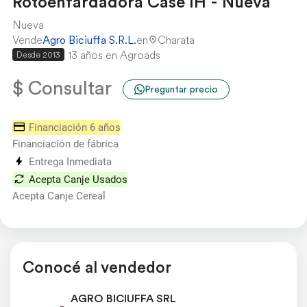
Rotoenfardadora Case IH - Nueva
Nueva
Vende
Agro Biciuffa S.R.L.
en
Charata
13 años en Agroads
Desde 2013
$ Consultar
Preguntar precio
Financiación 6 años
Financiación de fábrica
Entrega Inmediata
Acepta Canje Usados
Acepta Canje Cereal
Conocé al vendedor
AGRO BICIUFFA SRL