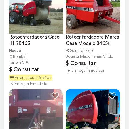
Rotoenfardadora Case 
Rotoenfardadora Marca 
IH RB465
Case Modelo 8465r
Nueva
General Pico
Bogetti Maquinarias S.R.L.
Bombal
$ Consultar
Tanoni S.A.
$ Consultar
Entrega Inmediata
Financiación 5 años
Entrega Inmediata