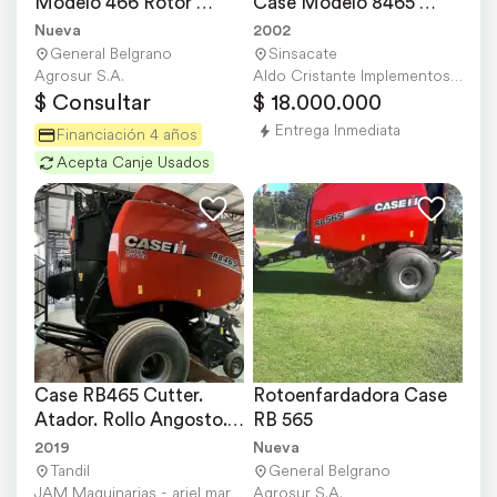
Modelo 466 Rotor 
Case Modelo 8465 
Cutter Disponible
Autom. Rollo Ancho
Nueva
2002
General Belgrano
Sinsacate
Agrosur S.A.
Aldo Cristante Implementos Agricolas S.A.
$ Consultar
$ 18.000.000
Entrega Inmediata
Financiación 4 años
Acepta Canje Usados
Case RB465 Cutter. 
Rotoenfardadora Case 
Atador. Rollo Angosto. 
RB 565
Reparada. Impecabl
2019
Nueva
Tandil
General Belgrano
JAM Maquinarias - ariel martinez
Agrosur S.A.