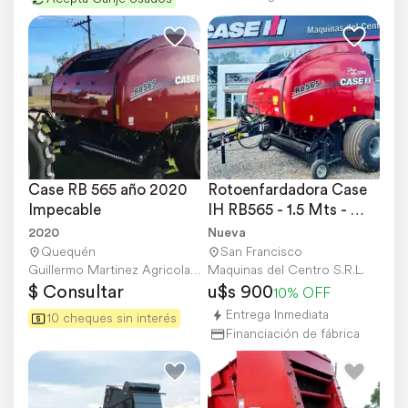
Case RB 565 año 2020 
Rotoenfardadora Case 
Impecable
IH RB565 - 1.5 Mts - 
Disponible
2020
Nueva
Quequén
San Francisco
Guillermo Martinez Agricola S.A.
Maquinas del Centro S.R.L.
$ Consultar
u$s 900
10% OFF
Entrega Inmediata
10 cheques sin interés
Financiación de fábrica