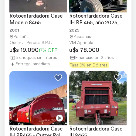
Rotoenfardadora Case 
Rotoenfardadora Case 
Modelo 8465
IH RB 465, año 2025, 
Americana,
2001
2025
Porteña
Pascanas
Oscar J. Perusia S.R.L.
VM Agricola
u$s 19.090
u$s 78.000
17% OFF
5 cheques sin interés
Financiación 2 años
Entrega Inmediata
Tasa 0% en Dólares
Rotoenfardadora Case 
Rotoenfardadora Case 
IH RB465 - Cutter Rollo 
III 8465