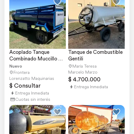
Acoplado Tanque 
Tanque de Combustible 
Combinado Muccillo 
Gentili
MAX 3000 Stock 
Nuevo
María Teresa
Nuevo
Marcelo Marzo
Frontera
$ 4.700.000
Lorenzatto Maquinarias
$ Consultar
Entrega Inmediata
Entrega Inmediata
Cuotas sin interés