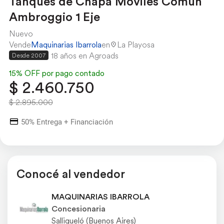
Tanques de Chapa Moviles Comun
Ambroggio 1 Eje
Nuevo
Vende
Maquinarias Ibarrola
en
La Playosa
18 años en Agroads
Desde 2007
15% OFF por pago contado
$ 2.460.750
$ 2.895.000
50% Entrega + Financiación
Conocé al vendedor
MAQUINARIAS IBARROLA
Concesionaria
Salliqueló (Buenos Aires)