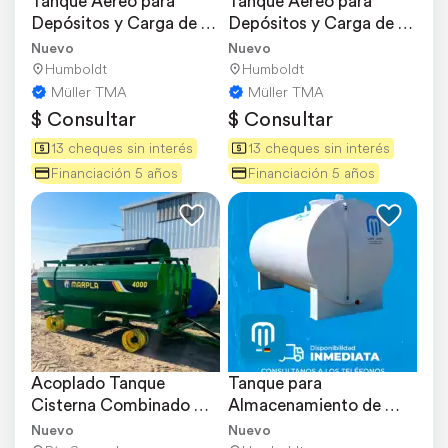
Tanque Aéreo para 
Tanque Aéreo para 
Depósitos y Carga de 
Depósitos y Carga de 
Combustible
Combustible
Nuevo
Nuevo
Humboldt
Humboldt
Müller TMA
Müller TMA
$ Consultar
$ Consultar
13 cheques sin interés
13 cheques sin interés
Financiación 5 años
Financiación 5 años
Acoplado Tanque 
Tanque para 
Cisterna Combinado 
Almacenamiento de 
Marpla 4000 Lts.
Combustible Disponible
Nuevo
Nuevo