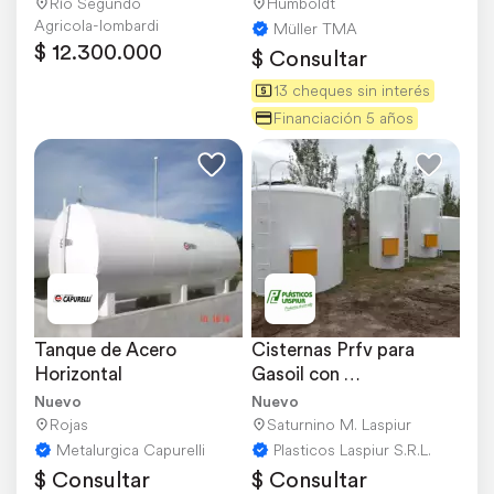
Río Segundo
Humboldt
Agricola-lombardi
Müller TMA
$ 12.300.000
$ Consultar
13 cheques sin interés
Financiación 5 años
Tanque de Acero 
Cisternas Prfv para 
Horizontal
Gasoil con 
Electrobomba Incluida.
Nuevo
Nuevo
Rojas
Saturnino M. Laspiur
Metalurgica Capurelli
Plasticos Laspiur S.R.L.
$ Consultar
$ Consultar