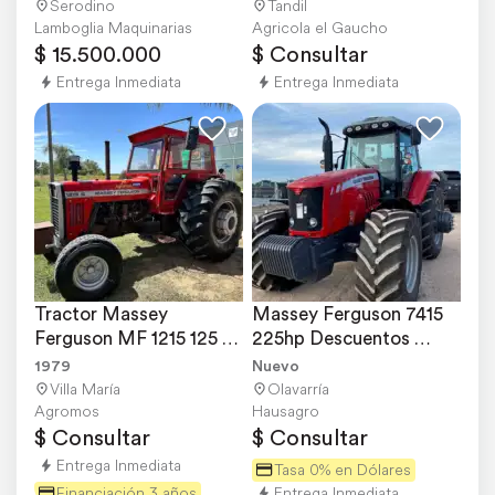
1975
Serodino
Tandil
Lamboglia Maquinarias
Agricola el Gaucho
$ 15.500.000
$ Consultar
Entrega Inmediata
Entrega Inmediata
Tractor Massey 
Massey Ferguson 7415 
Ferguson MF 1215 125 
225hp Descuentos 
HP – Cabinado, año 
Exclusivos Expoagro
1979
Nuevo
1979
Villa María
Olavarría
Agromos
Hausagro
$ Consultar
$ Consultar
Entrega Inmediata
Tasa 0% en Dólares
Financiación 3 años
Entrega Inmediata