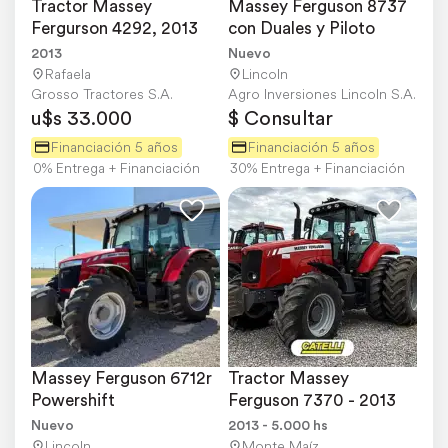
Tractor Massey 
Massey Ferguson 8737 
Fergurson 4292, 2013
con Duales y Piloto
2013
Nuevo
Rafaela
Lincoln
Grosso Tractores S.A.
Agro Inversiones Lincoln S.A.
u$s 33.000
$ Consultar
Financiación 5 años
Financiación 5 años
0% Entrega + Financiación
30% Entrega + Financiación
Massey Ferguson 6712r 
Tractor Massey 
Powershift
Ferguson 7370 - 2013
Nuevo
2013 - 5.000 hs
Lincoln
Monte Maíz