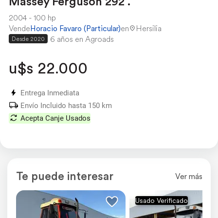
Massey Ferguson 292 .
2004
100 hp
Vende
Horacio Favaro (Particular)
en
Hersilia
6 años en Agroads
Desde 2020
u$s 22.000
Entrega Inmediata
Envío Incluido hasta 150 km
Acepta Canje Usados
Te puede interesar
Bajo
Medio
Alto
Ver más
Usado Verificado