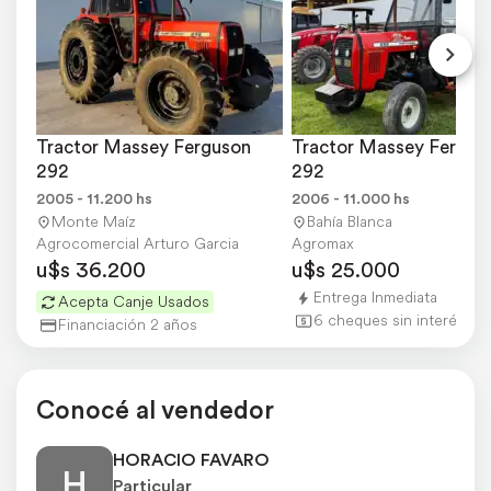
CHEQUEÁ PRECIOS
Tractor Massey Ferguson 
Tractor Massey Ferguso
292
292
2005 - 11.200 hs
2006 - 11.000 hs
Monte Maíz
Bahía Blanca
Agrocomercial Arturo Garcia
Agromax
u$s 36.200
u$s 25.000
Entrega Inmediata
Acepta Canje Usados
6 cheques sin interés
Financiación 2 años
Conocé al vendedor
HORACIO FAVARO
H
Particular