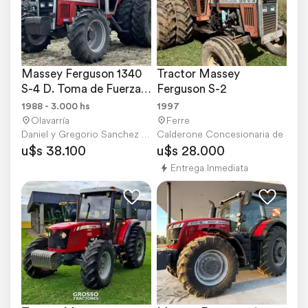
Massey Ferguson 1340 
Tractor Massey 
S-4 D. Toma de Fuerza 
Ferguson S-2
Independiente
1988 - 3.000 hs
1997
Olavarría
Ferre
Daniel y Gregorio Sanchez S.A.
Calderone Concesionaria de Ferre 
u$s 38.100
u$s 28.000
Entrega Inmediata