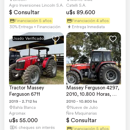
Agro Inversiones Lincoln S.A.
Catelli S.A.
$ Consultar
u$s 89.600
Financiación 5 años
Financiación 4 años
30% Entrega + Financiación
Entrega Inmediata
Usado Verificado
Tractor Massey 
Massey Ferguson 4297, 
Ferguson 6711
2010, 10.800 Horas, 
Piloto Automatico
2019 - 2.712 hs
2010 - 10.800 hs
Bahía Blanca
Nueve de Julio
Agromax
Ñire Maquinarias
u$s 55.000
$ Consultar
6 cheques sin interés
Financiación 5 años