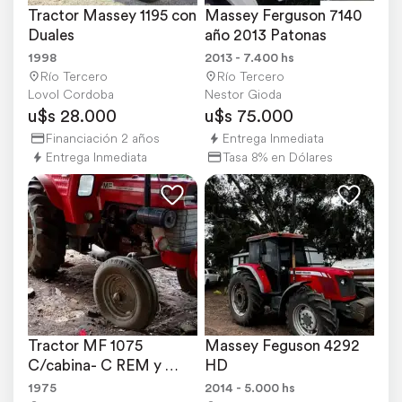
Tractor Massey 1195 con 
Massey Ferguson 7140 
Duales
año 2013 Patonas
1998
2013 - 7.400 hs
Río Tercero
Río Tercero
Lovol Cordoba
Nestor Gioda
u$s 28.000
u$s 75.000
Financiación 2 años
Entrega Inmediata
Entrega Inmediata
Tasa 8% en Dólares
Tractor MF 1075 
Massey Feguson 4292 
C/cabina- C REM y 
HD
Toma de Fuerza -año 
1975
2014 - 5.000 hs