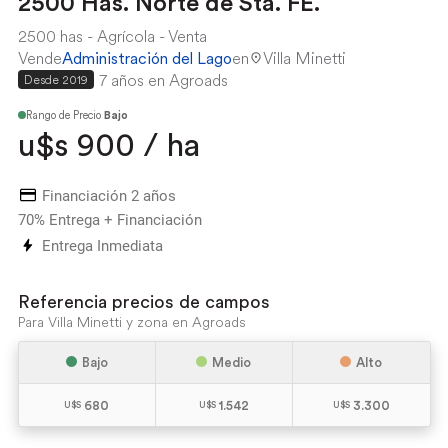
2500 Has. Norte de Sta. FE.
2500 has
Agrícola
Venta
Vende
Administración del Lago
en
Villa Minetti
7 años en Agroads
Desde 2019
Rango de Precio
Bajo
u$s 900 / ha
Financiación 2 años
70% Entrega + Financiación
Entrega Inmediata
Referencia precios de campos
Para Villa Minetti y zona en Agroads
Bajo
Medio
Alto
680
1.542
3.300