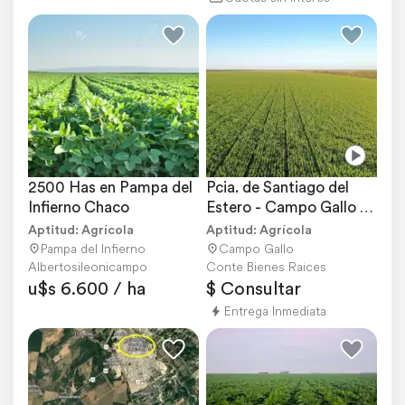
2500 Has en Pampa del 
Pcia. de Santiago del 
Infierno Chaco
Estero - Campo Gallo 
2440 Has
Aptitud: Agrícola
Aptitud: Agrícola
Pampa del Infierno
Campo Gallo
Albertosileonicampo
Conte Bienes Raices
u$s 6.600 / ha
$ Consultar
Entrega Inmediata