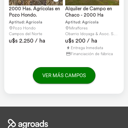
2000 Has. Agrícolas en 
Alquiler de Campo en 
Pozo Hondo.
Chaco - 2000 Ha
Aptitud: Agrícola
Aptitud: Agrícola
Pozo Hondo
Miraflores
Campos del Norte
Obarrio Idoyaga & Asoc. S.R.L.
u$s 2.250 / ha
u$s 200 / ha
Entrega Inmediata
Financiación de fábrica
VER MÁS CAMPOS