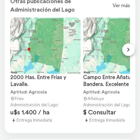
Otras publicaciones de
Ver más
Administración del Lago
2000 Has. Entre Frías y 
Campo Entre Añatuya y
Lavalle.
Bandera. Excelente 
Ubicación.
Aptitud: Agrícola
Aptitud: Agrícola
Frías
Añatuya
Administración del Lago
Administración del Lago
u$s 1.400 / ha
$ Consultar
Entrega Inmediata
Entrega Inmediata