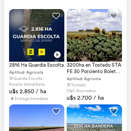
2816 Ha Guardia Escolta
3200ha en Tostado STA 
FE 30 Porciento Boleto 
Aptitud: Agrícola
Saldo 5 Años
Guardia Escolta
Aptitud: Agrícola
Ravenir Inmobiliaria
Tostado
u$s 2.850 / ha
D&S Asociados
u$s 2.700 / ha
Entrega Inmediata