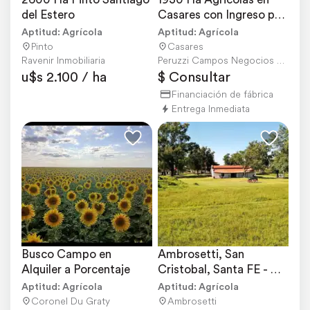
del Estero
Casares con Ingreso por 
RN34 y RP13
Aptitud: Agrícola
Aptitud: Agrícola
Pinto
Casares
Ravenir Inmobiliaria
Peruzzi Campos Negocios Rurales
u$s 2.100 / ha
$ Consultar
Financiación de fábrica
Entrega Inmediata
Busco Campo en 
Ambrosetti, San 
Alquiler a Porcentaje
Cristobal, Santa FE - 
2.948 Ha
Aptitud: Agrícola
Aptitud: Agrícola
Coronel Du Graty
Ambrosetti