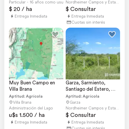
Particular - 16 años como usuario
Nordheimer Campos y Estancias
$ 20 / ha
$ Consultar
Entrega Inmediata
Entrega Inmediata
Cuotas sin interés
Muy Buen Campo en 
Garza, Sarmiento, 
Villa Brana
Santiago del Estero, 
Argentina
Aptitud: Agrícola
Aptitud: Agrícola
Villa Brana
Garza
Administración del Lago
Nordheimer Campos y Estancias
u$s 1.500 / ha
$ Consultar
Entrega Inmediata
Entrega Inmediata
Cuotas sin interés