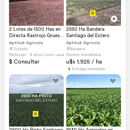
2 Lotes de 1500 Has en 
2550 Ha Bandera 
Directa Rastrojo Gruesa 
Santiago del Estero
MB Ubicacion
Aptitud: Agrícola
Aptitud: Agrícola
Tostado
Bandera
Particular - 8 años como usuario
Ravenir Inmobiliaria
$ Consultar
u$s 1.925 / ha
Entrega Inmediata
2600 Ha Pinto Santiago 
1930 Ha Agricolas en 