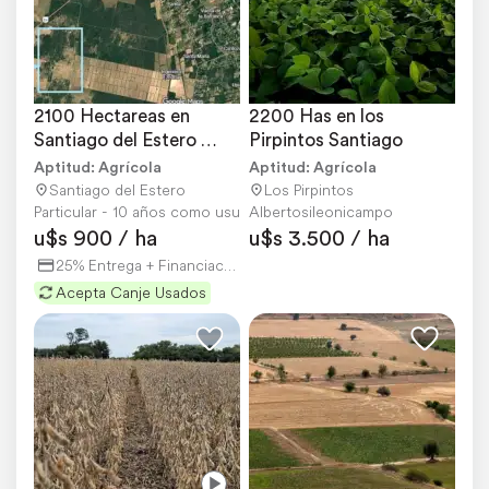
2100 Hectareas en 
2200 Has en los 
Santiago del Estero 
Pirpintos Santiago
(departamento Capital)
Aptitud: Agrícola
Aptitud: Agrícola
Santiago del Estero
Los Pirpintos
Particular - 10 años como usuario
Albertosileonicampo
u$s 900 / ha
u$s 3.500 / ha
25% Entrega + Financiación
Acepta Canje Usados