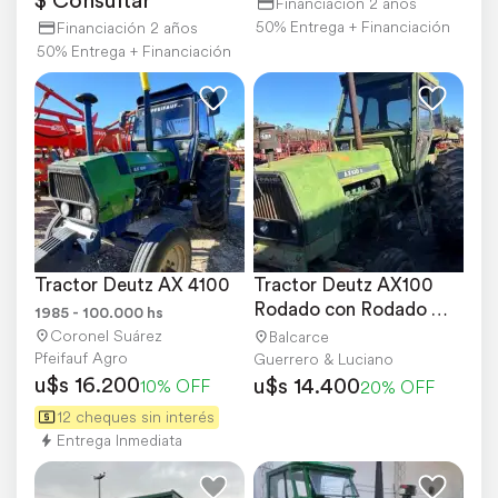
Financiación 2 años
50% Entrega + Financiación
Financiación 2 años
50% Entrega + Financiación
Tractor Deutz AX 4100
Tractor Deutz AX100 
Rodado con Rodado 
1985 - 100.000 hs
18.4x34
Coronel Suárez
Balcarce
Pfeifauf Agro
Guerrero & Luciano
u$s 16.200
u$s 14.400
10% OFF
20% OFF
12 cheques sin interés
Entrega Inmediata