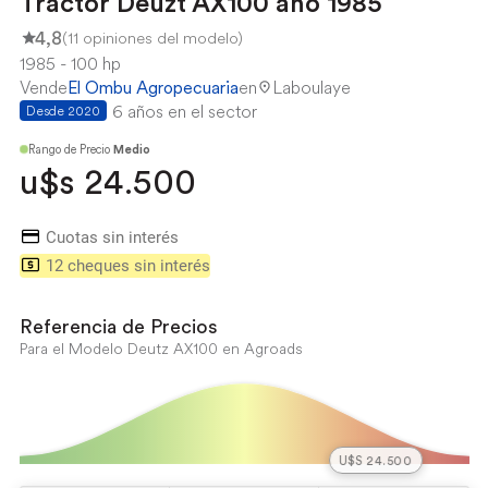
Tractor Deuzt AX100 año 1985
4,8
(11 opiniones del modelo)
1985
100 hp
Vende
El Ombu Agropecuaria
en
Laboulaye
6 años en el sector
Desde 2020
Rango de Precio
Medio
u$s 24.500
Cuotas sin interés
12 cheques sin interés
Referencia de Precios
Para el Modelo Deutz AX100 en Agroads
U$S 24.500