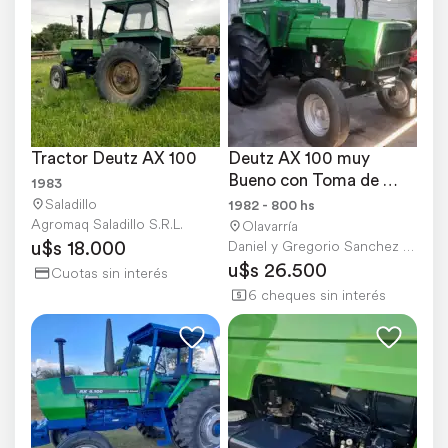
Tractor Deutz AX 100
Deutz AX 100 muy 
Bueno con Toma de 
1983
Fuerza Independiente
Saladillo
1982 - 800 hs
Agromaq Saladillo S.R.L.
Olavarría
u$s 18.000
Daniel y Gregorio Sanchez S.A.
u$s 26.500
Cuotas sin interés
6 cheques sin interés