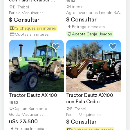
1983
Impecable
Lincoln
El Trebol
Agro Inversiones Lincoln S.A.
Parisia Maquinarias
$ Consultar
$ Consultar
Entrega Inmediata
12 cheques sin interés
Acepta Canje Usados
Cuotas sin interés
Tractor Deutz AX 100
Tractor Deutz AX100 
con Pala Ceibo
1982
Capitán Sarmiento
El Trebol
Guido Maquinarias
Parisia Maquinarias
u$s 23.500
$ Consultar
Entrega Inmediata
12 cheques sin interés