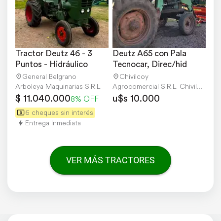
Tractor Deutz 46 - 3 
Deutz A65 con Pala 
Puntos - Hidráulico
Tecnocar, Direc/hid
General Belgrano
Chivilcoy
Arboleya Maquinarias S.R.L.
Agrocomercial S.R.L. Chivilcoy
$ 11.040.000
u$s 10.000
8% OFF
6 cheques sin interés
Entrega Inmediata
VER MÁS TRACTORES