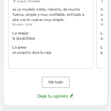
Luque, Córdoba
Con
es un modelo noble, robusto, de mucha 
tengo 
fuerza, simple y muy confiable, enfriado a 
noble
aire con lo cual es muy simple.
tract
Modelo: 2004
Modelo
Lo mejor
Lo me
la durabilidad
su mo
Lo peor
Lo pe
un poquito dura la caja
para 
Ver todo
Dejá tu opinión