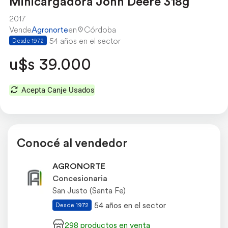
Minicargadora John Deere 318g
2017
Vende
Agronorte
en
Córdoba
54 años en el sector
Desde 1972
u$s 39.000
Acepta Canje Usados
Conocé al vendedor
AGRONORTE
Concesionaria
San Justo (Santa Fe)
54 años en el sector
Desde 1972
298 productos en venta