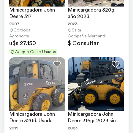
Minicargadora John 
Minicargadora 320g. 
Deere 317
año 2023
2007
2023
Córdoba
Salta
Agronorte
Compañia Mercantil
u$s 27.150
$ Consultar
Acepta Canje Usados
Minicargadora John 
Minicargadora John 
Deere 320d. Usada
Deere 316gr 2023 sin 
USO - Entrega ya
2011
2023