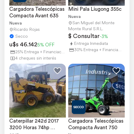
Cargadora Telescópicas 
Mini Pala Liugong 355c
Compacta Avant 635
Nueva
San Miguel del Monte
Nueva
Monte Rural S.R.L.
Ricardo Rojas
$ Consultar
-3%
Secco
u$s 46.142
Entrega Inmediata
5% OFF
30% Entrega + Financiación
25% Entrega + Financiación
4 cheques sin interés
Caterpillar 242d 2017 
Cargadora Telescópicas 
3200 Horas 74hp 
Compacta Avant 750