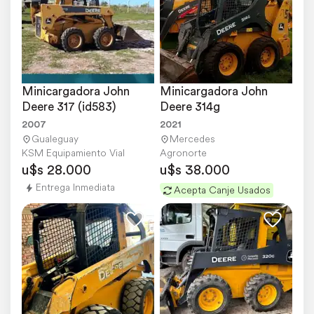
Minicargadora John 
Minicargadora John 
Deere 317 (id583)
Deere 314g
2007
2021
Gualeguay
Mercedes
KSM Equipamiento Vial
Agronorte
u$s 28.000
u$s 38.000
Entrega Inmediata
Acepta Canje Usados