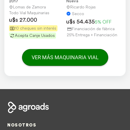
Permuto 12 Cheques
2017
Nueva
Lomas de Zamora
Ricardo Rojas
Todo Vial Maquinarias
Secco
u$s 27.000
u$s 54.435
5% OFF
10 cheques sin interés
Financiación de fábrica
25% Entrega + Financiación
Acepta Canje Usados
VER MÁS MAQUINARIA VIAL
NOSOTROS