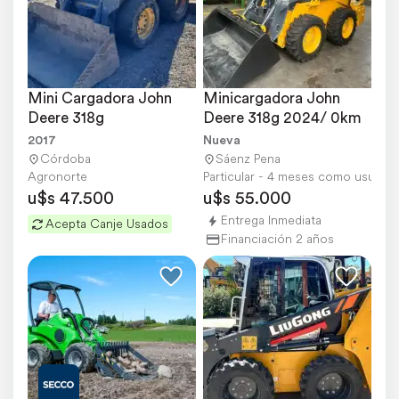
Mini Cargadora John 
Minicargadora John 
Deere 318g
Deere 318g 2024/ 0km
2017
Nueva
Córdoba
Sáenz Pena
Agronorte
Particular - 4 meses como usuario
u$s 47.500
u$s 55.000
Entrega Inmediata
Acepta Canje Usados
Financiación 2 años