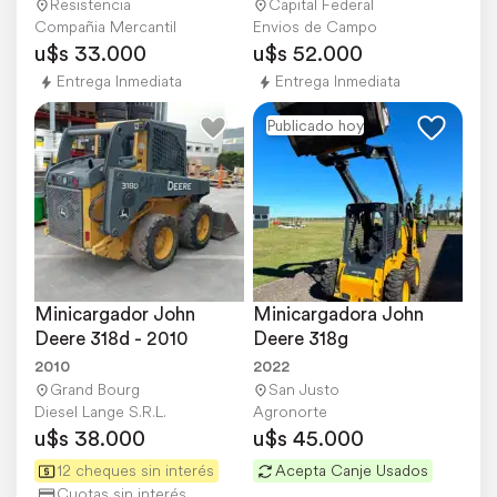
Resistencia
Capital Federal
Compañia Mercantil
Envios de Campo
u$s 33.000
u$s 52.000
Entrega Inmediata
Entrega Inmediata
Publicado hoy
Minicargador John 
Minicargadora John 
Deere 318d - 2010
Deere 318g
2010
2022
Grand Bourg
San Justo
Diesel Lange S.R.L.
Agronorte
u$s 38.000
u$s 45.000
12 cheques sin interés
Acepta Canje Usados
Cuotas sin interés