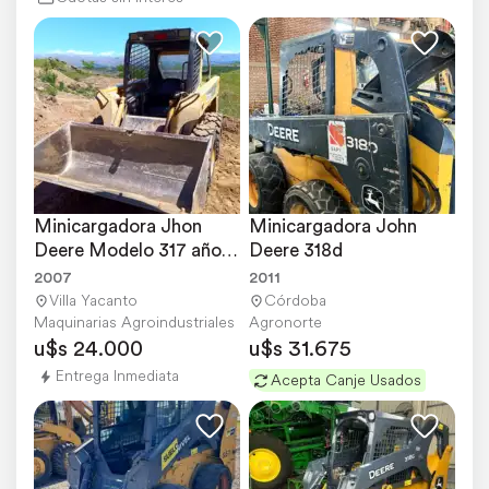
Minicargadora Jhon 
Minicargadora John 
Deere Modelo 317 año 
Deere 318d
2007
2007
2011
Villa Yacanto
Córdoba
Maquinarias Agroindustriales
Agronorte
u$s 24.000
u$s 31.675
Entrega Inmediata
Acepta Canje Usados