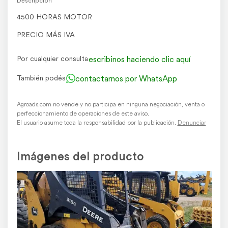
Descripción
4500 HORAS MOTOR
PRECIO MÁS IVA
escribinos haciendo clic aquí
Por cualquier consulta
contactarnos por WhatsApp
También podés
Agroads.com no vende y no participa en ninguna negociación, venta o
perfeccionamiento de operaciones de este aviso.
El usuario asume toda la responsabilidad por la publicación.
Denunciar
Imágenes del producto