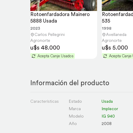
Rotoenfardadora Mainero 
Rotoenfardad
5888 Usada
535
2023
1998
Carlos Pellegrini
Avellaneda
Agronorte
Agronorte
u$s 48.000
u$s 5.000
Acepta Canje Usados
Acepta Canje
Información del producto
Características
Estado
Usada
Marca
Implecor
Modelo
IG 940
Año
2008