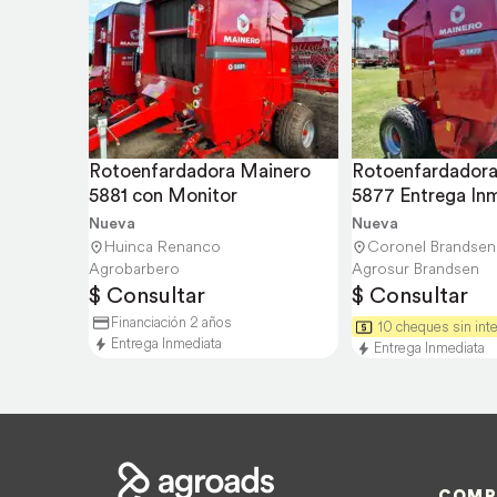
Rotoenfardadora Mainero 
Rotoenfardadora
5881 con Monitor
5877 Entrega In
Nueva
Nueva
Huinca Renanco
Coronel Brandsen
Agrobarbero
Agrosur Brandsen
$ Consultar
$ Consultar
Financiación 2 años
10 cheques sin int
Entrega Inmediata
Entrega Inmediata
COMP