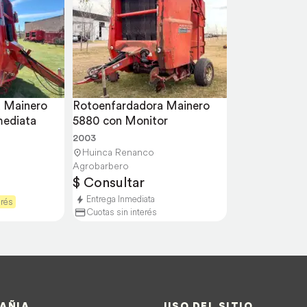
 Mainero 
Rotoenfardadora Mainero 
mediata
5880 con Monitor
2003
Huinca Renanco
Agrobarbero
$ Consultar
Entrega Inmediata
erés
Cuotas sin interés
AÑIA
USO DEL SITIO