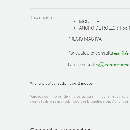
Descripción
MONITOR
ANCHO DE ROLLO : 1,5
PRECIO MÁS IVA
Por cualquier consulta
escribin
También podés
contactarno
Anuncio actualizado hace 2 meses.
Agroads.com no vende y no participa en ninguna negociación,
asume toda la responsabilidad por la publicación.
Denunciar