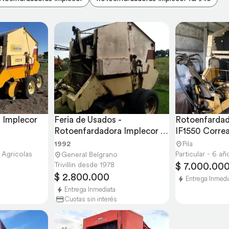
Implecor 
Feria de Usados - 
Rotoenfardad
Rotoenfardadora Implecor 
IF1550 Corre
1550
1992
Pila
 Agricolas
Particular - 6 a
General Belgrano
$ 7.000.00
Trivillin desde 1978
$ 2.800.000
Entrega Inmedi
Entrega Inmediata
Cuotas sin interés