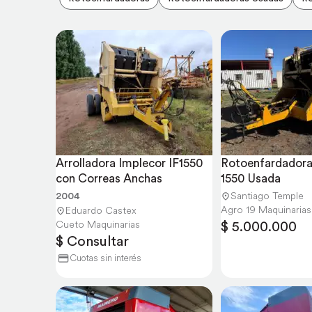
Arrolladora Implecor IF1550 
Rotoenfardadora 
con Correas Anchas
1550 Usada
2004
Santiago Temple
Agro 19 Maquinarias
Eduardo Castex
$ 5.000.000
Cueto Maquinarias
$ Consultar
Cuotas sin interés