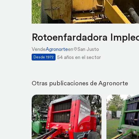
Rotoenfardadora Imple
Vende
Agronorte
en
San Justo
54 años en el sector
Desde 1972
Otras publicaciones de Agronorte