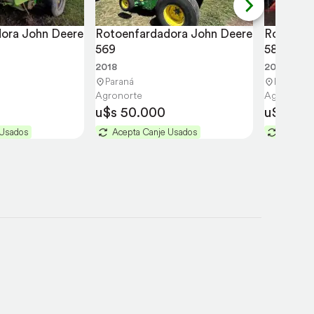
ora John Deere 
Rotoenfardadora John Deere 
Rotoenfa
569
5881 Usa
2018
2023
Paraná
Paraná
Agronorte
Agronorte
u$s 50.000
u$s 45.
 Usados
Acepta Canje Usados
Acepta 