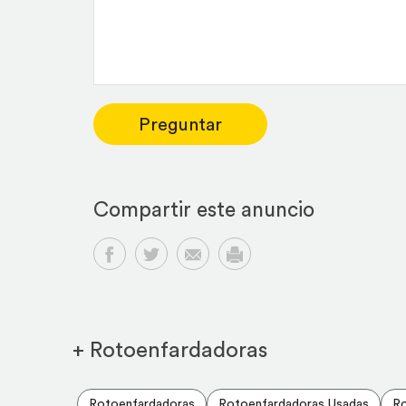
Preguntar
Compartir este anuncio
Compartir en Facebook
Compartir en Twitter
Compartir por email
Imprimir
+ Rotoenfardadoras
Rotoenfardadoras
Rotoenfardadoras Usadas
Ro