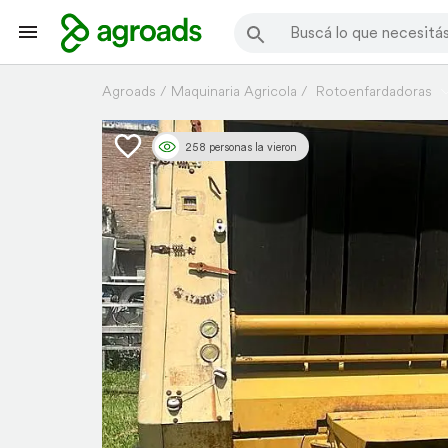
Agroads
Maquinaria Agricola
Rotoenfardadoras
258 personas la vieron