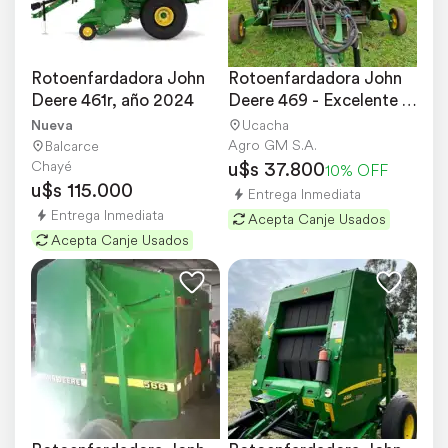
Rotoenfardadora John 
Rotoenfardadora John 
Deere 461r, año 2024
Deere 469 - Excelente 
Precio
Nueva
Ucacha
Agro GM S.A.
Balcarce
u$s 37.800
Chayé
10% OFF
u$s 115.000
Entrega Inmediata
Entrega Inmediata
Acepta Canje Usados
Acepta Canje Usados