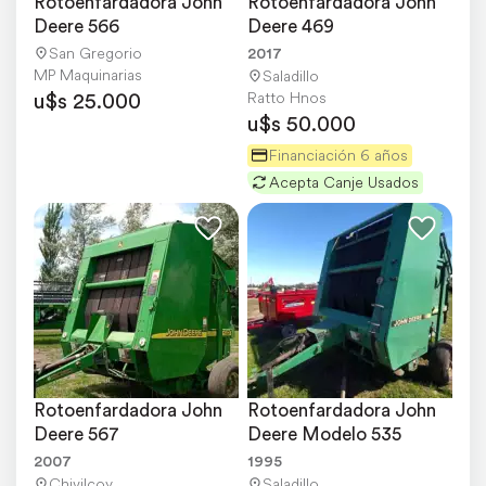
Rotoenfardadora Jonh 
Rotoenfardadora John 
Deere 566
Deere 469
San Gregorio
2017
MP Maquinarias
Saladillo
u$s 25.000
Ratto Hnos
u$s 50.000
Financiación 6 años
Acepta Canje Usados
Rotoenfardadora John 
Rotoenfardadora John 
Deere 567
Deere Modelo 535
2007
1995
Chivilcoy
Saladillo