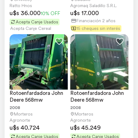
Ratto Hnos
Agromaq Saladillo S.R.L.
u$s 36.000
u$s 17.000
10% OFF
Financiación 2 años
Acepta Canje Usados
Acepta Canje Cereal
15 cheques sin interés
Rotoenfardadora John 
Rotoenfardadora John 
Deere 568mw
Deere 568mw
2008
2008
Morteros
Morteros
Agronorte
Agronorte
u$s 40.724
u$s 45.249
Acepta Canje Usados
Acepta Canje Usados