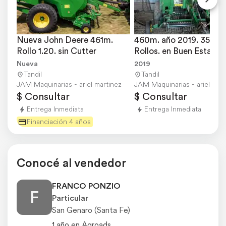
Nueva John Deere 461m. 
460m. año 2019. 35.000
Rollo 1.20. sin Cutter
Rollos. en Buen Estado.
Nueva
2019
Tandil
Tandil
JAM Maquinarias - ariel martinez
JAM Maquinarias - ariel mart
$ Consultar
$ Consultar
Entrega Inmediata
Entrega Inmediata
Financiación 4 años
Conocé al vendedor
FRANCO PONZIO
F
Particular
San Genaro (Santa Fe)
1 año en Agroads