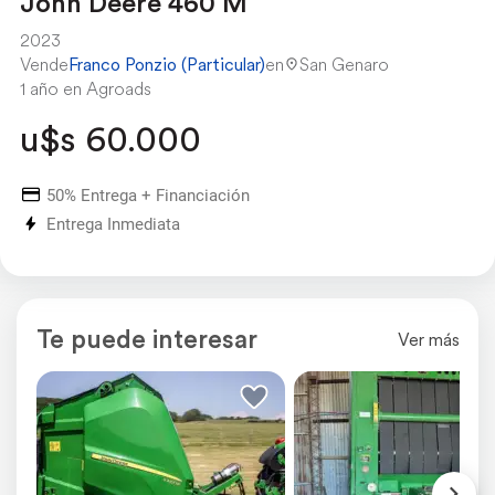
John Deere 460 M
2023
Vende
Franco Ponzio (Particular)
en
San Genaro
1 año en Agroads
u$s 60.000
50% Entrega + Financiación
Entrega Inmediata
Te puede interesar
Ver más