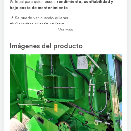
💪 Ideal para quien busca
rendimiento, confiabilidad y
bajo costo de mantenimiento
📍 Se puede ver cuando quieras.
📲 Consultas al
3401-526522
Ver más
🌱
SOMOS COMPRA Y VENTA ABUNDANCIA
🤝 Seriedad, confianza y operaciones seguras
Imágenes del producto
escribinos haciendo clic aquí
Por cualquier consulta
Agroads.com no vende y no participa en ninguna negociación, venta o
perfeccionamiento de operaciones de este aviso.
El usuario asume toda la responsabilidad por la publicación.
Denunciar