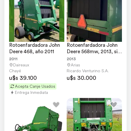
Rotoenfardadora John 
Rotoenfardadora John 
Deere 468, año 2011
Deere 568mw, 2013, sin 
Atador de RED
2011
2013
Daireaux
Arias
Chayé
Ricardo Venturino S.A.
u$s 39.100
u$s 30.000
Acepta Canje Usados
Entrega Inmediata