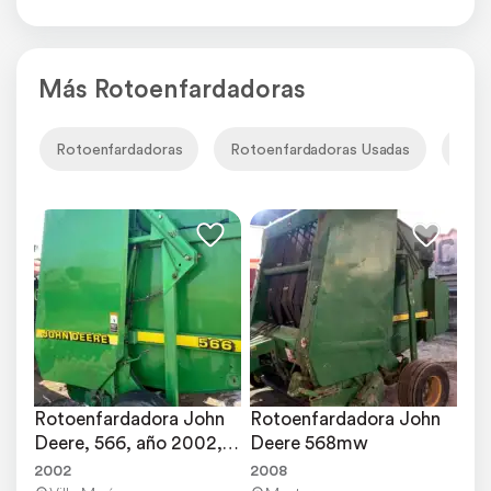
Más Rotoenfardadoras
Rotoenfardadoras
Rotoenfardadoras Usadas
Roto
Rotoenfardadora John 
Rotoenfardadora John 
Deere, 566, año 2002, 
Deere 568mw
64.000 Rollos
2002
2008