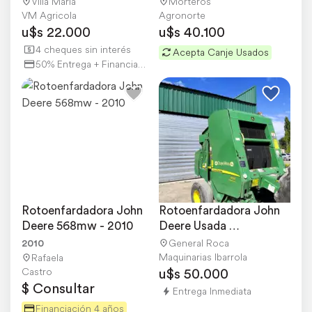
Villa María
Morteros
VM Agricola
Agronorte
u$s 22.000
u$s 40.100
4 cheques sin interés
Acepta Canje Usados
50% Entrega + Financiación
Rotoenfardadora John 
Rotoenfardadora John 
Deere 568mw - 2010
Deere Usada 
Recomedada 459 Mega
2010
General Roca
Maquinarias Ibarrola
Rafaela
u$s 50.000
Castro
$ Consultar
Entrega Inmediata
Financiación 4 años