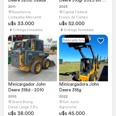
USO - Entrega ya
2011
2023
Resistencia
Capital Federal
Compañia Mercantil
Envios de Campo
u$s 33.000
u$s 52.000
Entrega Inmediata
Entrega Inmediata
Publicado hoy
Minicargador John 
Minicargadora John 
Deere 318d - 2010
Deere 318g
2010
2022
Grand Bourg
San Justo
Diesel Lange S.R.L.
Agronorte
u$s 38.000
u$s 45.000