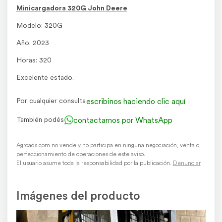
Minicargadora 320G John Deere
Modelo: 320G
Año: 2023
Horas: 320
Excelente estado.
escribinos haciendo clic aquí
Por cualquier consulta
contactarnos por WhatsApp
También podés
Agroads.com no vende y no participa en ninguna negociación, venta o
perfeccionamiento de operaciones de este aviso.
El usuario asume toda la responsabilidad por la publicación.
Denunciar
Imágenes del producto