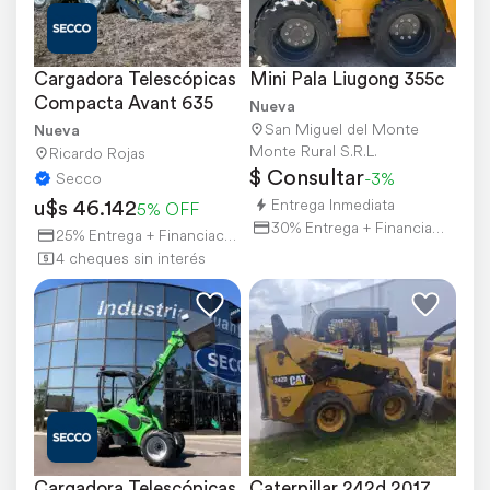
Cargadora Telescópicas 
Mini Pala Liugong 355c
Compacta Avant 635
Nueva
San Miguel del Monte
Nueva
Monte Rural S.R.L.
Ricardo Rojas
$ Consultar
-3%
Secco
u$s 46.142
Entrega Inmediata
5% OFF
30% Entrega + Financiación
25% Entrega + Financiación
4 cheques sin interés
Cargadora Telescópicas 
Caterpillar 242d 2017 