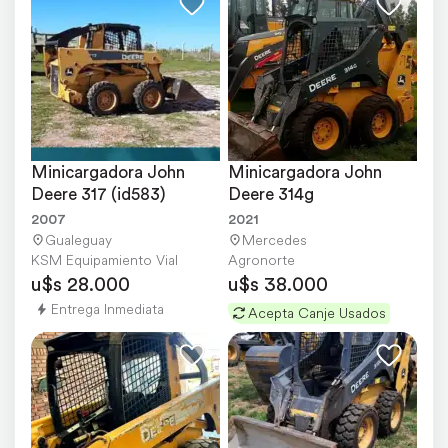
Minicargadora John 
Minicargadora John 
Deere 317 (id583)
Deere 314g
2007
2021
Gualeguay
Mercedes
KSM Equipamiento Vial
Agronorte
u$s 28.000
u$s 38.000
Entrega Inmediata
Acepta Canje Usados