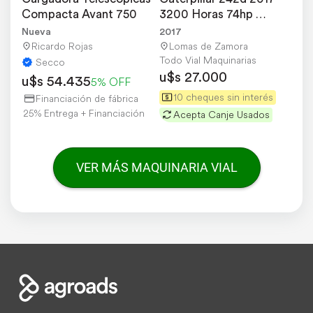
Compacta Avant 750
3200 Horas 74hp 
Permuto 12 Cheques
Nueva
2017
Ricardo Rojas
Lomas de Zamora
Todo Vial Maquinarias
Secco
u$s 27.000
u$s 54.435
5% OFF
10 cheques sin interés
Financiación de fábrica
25% Entrega + Financiación
Acepta Canje Usados
VER MÁS MAQUINARIA VIAL