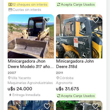
12 cheques sin interés
Acepta Canje Usados
Cuotas sin interés
Minicargadora Jhon 
Minicargadora John 
Deere Modelo 317 año 
Deere 318d
2007
2007
2011
Villa Yacanto
Córdoba
Maquinarias Agroindustriales
Agronorte
u$s 24.000
u$s 31.675
Entrega Inmediata
Acepta Canje Usados