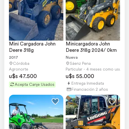
Mini Cargadora John 
Minicargadora John 
Deere 318g
Deere 318g 2024/ 0km
2017
Nueva
Córdoba
Sáenz Pena
Agronorte
Particular - 4 meses como usuario
u$s 47.500
u$s 55.000
Entrega Inmediata
Acepta Canje Usados
Financiación 2 años