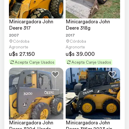
Minicargadora John 
Minicargadora John 
Deere 317
Deere 318g
2007
2017
Córdoba
Córdoba
Agronorte
Agronorte
u$s 27.150
u$s 39.000
Acepta Canje Usados
Acepta Canje Usados
Minicargadora John 
Minicargadora John 
Deere 320d. Usada
Deere 316gr 2023 sin 