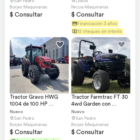
San Pedro
Lobos
Borjes Maquinarias
Niccia Maquinarias
$ Consultar
$ Consultar
Financiación 3 años
12 cheques sin interés
Tractor Gravo HWG 
Tractor Farmtrac FT 30 
1004 de 100 HP 
4wd Garden con 
Agrícolas Doble 
Cubiertas Turd
Nuevo
Nuevo
Tracción
San Pedro
San Pedro
Borjes Maquinarias
Borjes Maquinarias
$ Consultar
$ Consultar