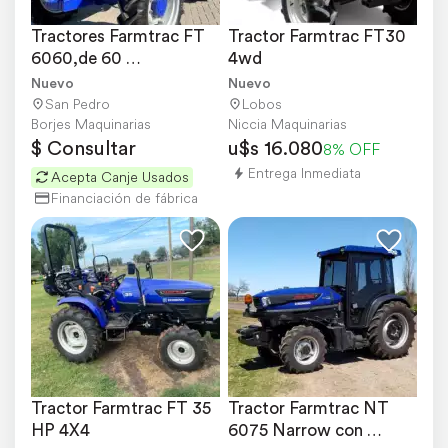
Tractores Farmtrac FT 
Tractor Farmtrac FT30 
6060,de 60 
4wd
Hp,agricolas,doble 
Nuevo
Nuevo
Tracción
San Pedro
Lobos
Borjes Maquinarias
Niccia Maquinarias
$ Consultar
u$s 16.080
8% OFF
Entrega Inmediata
Acepta Canje Usados
Financiación de fábrica
Tractor Farmtrac FT 35 
Tractor Farmtrac NT 
HP 4X4
6075 Narrow con 