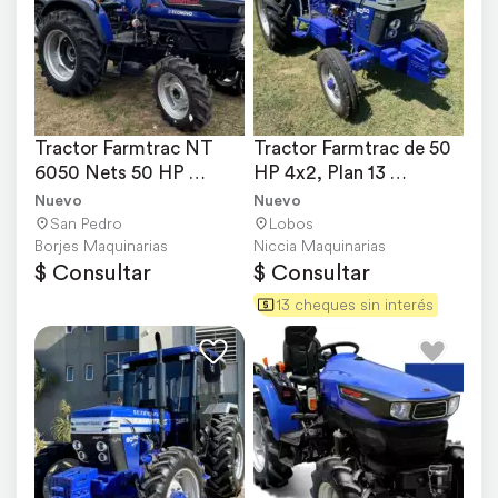
Tractor Farmtrac NT 
Tractor Farmtrac de 50 
6050 Nets 50 HP 
HP 4x2, Plan 13 
Agricolas Compacto
Cheques
Nuevo
Nuevo
San Pedro
Lobos
Borjes Maquinarias
Niccia Maquinarias
$ Consultar
$ Consultar
13 cheques sin interés