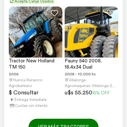
Acepta Canje Usados
Tractor New Holland 
Pauny 540 2008. 
TM 150
18.4x34 Dual
2006
2008 - 10.000 hs
Huinca Renanco
Villalonga
Agrobarbero
Agromaquinas Villalonga S.R.L.
$ Consultar
u$s 55.250
15% OFF
Entrega Inmediata
Cuotas sin interés
VER MÁS TRACTORES