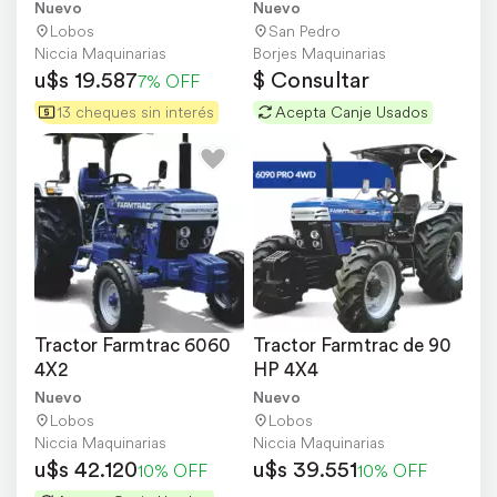
Cabina de 75 HP
Nuevo
Nuevo
Lobos
San Pedro
Niccia Maquinarias
Borjes Maquinarias
u$s 19.587
$ Consultar
7% OFF
13 cheques sin interés
Acepta Canje Usados
Tractor Farmtrac 6060 
Tractor Farmtrac de 90 
4X2
HP 4X4
Nuevo
Nuevo
Lobos
Lobos
Niccia Maquinarias
Niccia Maquinarias
u$s 42.120
u$s 39.551
10% OFF
10% OFF