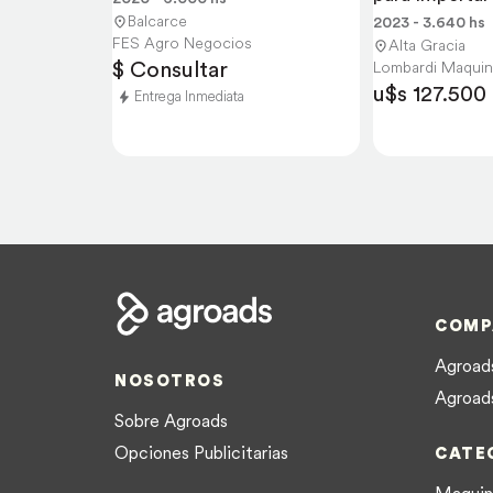
Impuestos
Balcarce
2023 - 3.640 hs
FES Agro Negocios
Alta Gracia
$ Consultar
Lombardi Maquin
u$s 127.500
Entrega Inmediata
COMP
Agroads
NOSOTROS
Agroad
Sobre Agroads
Opciones Publicitarias
CATE