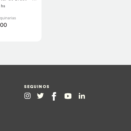
 hs
a
uinarias
000
SEGUINOS
Instagram
Twitter
Facebook
Youtube
Linkedin