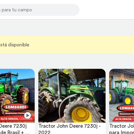
stá disponible
Deere 7230j 
Tractor John Deere 7230j - 
Tractor Jo
de Brasil + 
2022
para Import