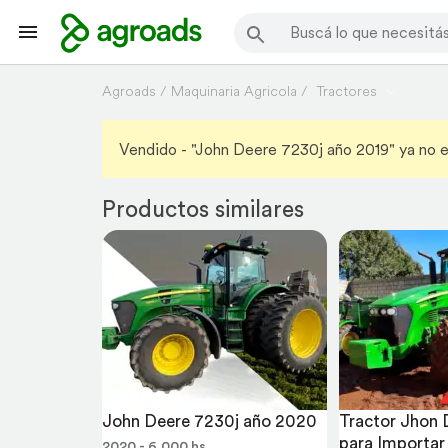
Agroads
Maquinaria Agricola
Tractores
Vendido
- "John Deere 7230j año 2019" ya no e
Productos similares
John Deere 7230j año 2020
Tractor Jhon 
para Importar 
2020 - 6.000 hs