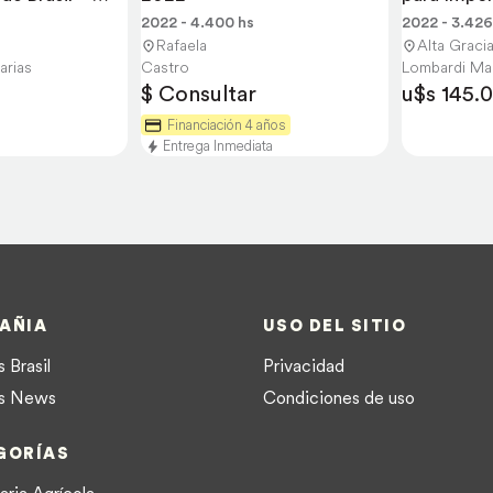
Impuestos
2022 - 4.400 hs
2022 - 3.426
Rafaela
Alta Graci
arias
Castro
Lombardi Maq
$ Consultar
u$s 145.
Financiación 4 años
Entrega Inmediata
AÑIA
USO DEL SITIO
 Brasil
Privacidad
s News
Condiciones de uso
GORÍAS