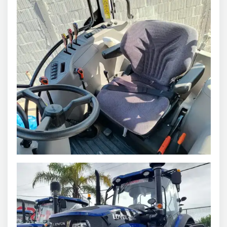
escribinos haciendo clic aquí
Por cualquier consulta
contactarnos por WhatsApp
También podés
Agroads.com no vende y no participa en ninguna negociación, venta o
perfeccionamiento de operaciones de este aviso.
El usuario asume toda la responsabilidad por la publicación.
Denunciar