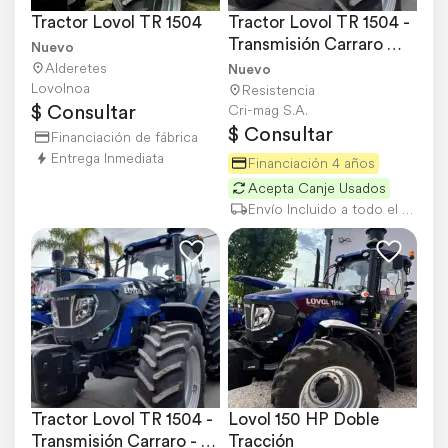
Tractor Lovol TR 1504
Tractor Lovol TR 1504 - 
Transmisión Carraro 
Nuevo
16x16 - Inversor
Alderetes
Nuevo
Lovolnoa
Resistencia
$ Consultar
Cri-mag S.A.
$ Consultar
Financiación de fábrica
Entrega Inmediata
Financiación 4 años
Acepta Canje Usados
Envío Incluido a todo el país
Tractor Lovol TR 1504 - 
Lovol 150 HP Doble 
Transmisión Carraro - 
Tracción