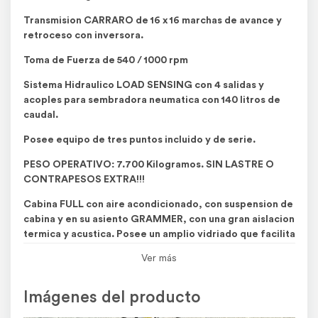
Transmision CARRARO de 16 x 16 marchas de avance y
retroceso con inversora.
Toma de Fuerza de 540 / 1000 rpm
Sistema Hidraulico LOAD SENSING con 4 salidas y
acoples para sembradora neumatica con 140 litros de
caudal.
Posee equipo de tres puntos incluido y de serie.
PESO OPERATIVO: 7.700 Kilogramos. SIN LASTRE O
CONTRAPESOS EXTRA!!!
Cabina FULL con aire acondicionado, con suspension de
cabina y en su asiento GRAMMER, con una gran aislacion
termica y acustica. Posee un amplio vidriado que facilita
el trabajo y la seguridad del operario.
Ver más
Rodados Radiales de alta flotacion en medida: 480/65R
- 28" /// 600/65R - 38"
Imágenes del producto