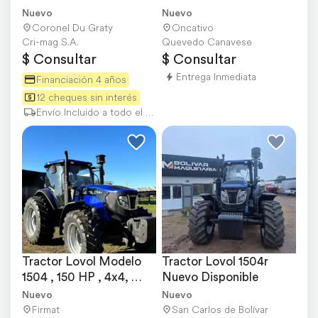
Motor 6.5 Lts.
Nuevo
Nuevo
Coronel Du Graty
Oncativo
Cri-mag S.A.
Quevedo Canavese
$ Consultar
$ Consultar
Entrega Inmediata
Financiación 4 años
12 cheques sin interés
Envío Incluido a todo el país
Tractor Lovol Modelo 
Tractor Lovol 1504r 
1504 , 150 HP , 4x4, 
Nuevo Disponible
Nuevo.
Nuevo
Nuevo
Firmat
San Carlos de Bolívar