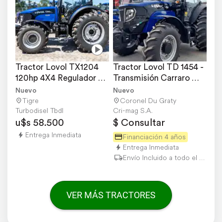
Tractor Lovol TX1204 
Tractor Lovol TD 1454 - 
120hp 4X4 Regulador de 
Transmisión Carraro 
Potencia
16+8 Synchro
Nuevo
Nuevo
Tigre
Coronel Du Graty
Turbodisel Tbdl
Cri-mag S.A.
u$s 58.500
$ Consultar
Entrega Inmediata
Financiación 4 años
Entrega Inmediata
Envío Incluido a todo el país
VER MÁS TRACTORES