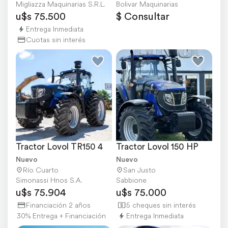
Migliazza Maquinarias S.R.L.
Bolivar Maquinarias
u$s 75.500
$ Consultar
Entrega Inmediata
Cuotas sin interés
Tractor Lovol TR150 4
Tractor Lovol 150 HP
Nuevo
Nuevo
Río Cuarto
San Justo
Simonassi Hnos S.A.
Sabbione
u$s 75.904
u$s 75.000
Financiación 2 años
5 cheques sin interés
30% Entrega + Financiación
Entrega Inmediata