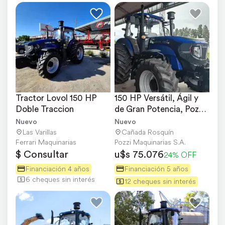
Tractor Lovol 150 HP 
150 HP Versátil, Ágil y 
Doble Traccion
de Gran Potencia, Pozzi 
Maquinarias
Nuevo
Nuevo
Las Varillas
Cañada Rosquín
Ferrari Maquinarias
Pozzi Maquinarias S.A.
$ Consultar
u$s 75.076
24% OFF
Financiación 4 años
Financiación 5 años
6 cheques sin interés
12 cheques sin interés