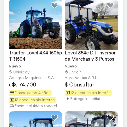
Tractor Lovol 4X4 150hp 
Lovol 354e DT Inversor 
TR1504
de Marchas y 3 Puntos
Nuevo
Nuevo
Chivilcoy
Lincoln
Ostagro Maquinarias S.A.
Agro Ventas S.R.L.
u$s 74.700
$ Consultar
Financiación 4 años
12 cheques sin interés
Entrega Inmediata
12 cheques sin interés
Envío Incluido a todo el país