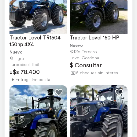
Tractor Lovol TR1504 
Tractor Lovol 150 HP
150hp 4X4
Nuevo
Río Tercero
Nuevo
Lovol Cordoba
Tigre
$ Consultar
Turbodisel Tbdl
u$s 78.400
6 cheques sin interés
Entrega Inmediata