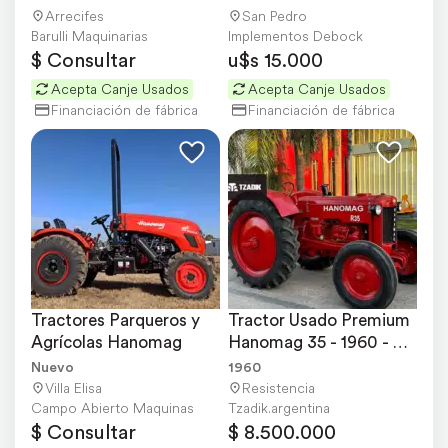
Arrecifes
San Pedro
Barulli Maquinarias
Implementos Debock
$ Consultar
u$s 15.000
Acepta Canje Usados
Acepta Canje Usados
Financiación de fábrica
Financiación de fábrica
Tractores Parqueros y 
Tractor Usado Premium 
Agrícolas Hanomag
Hanomag 35 - 1960 - 
Restaurado
Nuevo
1960
Villa Elisa
Resistencia
Campo Abierto Maquinas
Tzadik.argentina
$ Consultar
$ 8.500.000