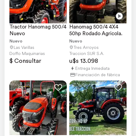
Tractor Hanomag 500/4 
Hanomag 500/4 4X4 
Nuevo
50hp Rodado Agricola.
Nuevo
Nuevo
Las Varillas
Tres Arroyos
Doffo Maquinarias
Traccion SUR S.A.
$ Consultar
u$s 13.098
Entrega Inmediata
Financiación de fábrica