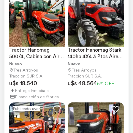
Tractor Hanomag 
Tractor Hanomag Stark 
500/4, Cabina con Aire, 
140hp 4X4 3 Ptos Aire/ 
4x4, 50 HP
AC/ Calefaccion
Nuevo
Nuevo
Tres Arroyos
Tres Arroyos
Traccion SUR S.A.
Traccion SUR S.A.
u$s 18.540
u$s 48.564
5% OFF
Entrega Inmediata
Financiación de fábrica
Publicado ayer