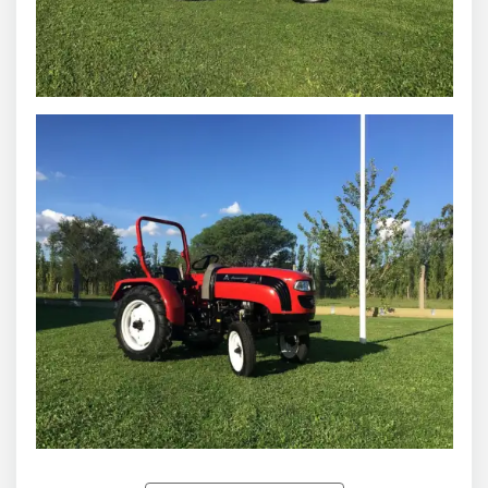
Marcha 5:
.
Reversa 1:
Baja: 2.58 Km/h - Alta: 11.91 Km/h
Reversa 2:
.
Motor Modelo:
KM358BT
Motor Tipo:
Diesel Refrigerado por Agua
Motor Cilindros:
3
Tipo de cámara de combustión:
Inyección Directa
Motor carrera de pistones:
100 x 105 mm / 85 x 90
mm
Potencia nominal (KW/HP):
21 / 28,3
Máximas revoluciones (rpm):
2350
Consumo nominal de Combustible:
4.85 L/h
Aspiración nominal:
Natural
Transmisión:
Doble Embrague
Tipo Sistema Eléctrico:
12 V - Cable Simple -
Negativo a tierra
Sistema de Arranque:
Bují­a de pre-calentamiento
Tanque:
29.0 L
escribinos haciendo clic aquí
Por cualquier consulta