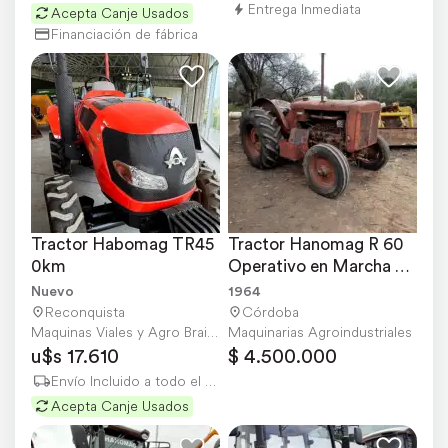
Entrega Inmediata
Acepta Canje Usados
Financiación de fábrica
Tractor Habomag TR45 
Tractor Hanomag R 60 
0km
Operativo en Marcha 
Mecanica Excelente,
Nuevo
1964
Reconquista
Córdoba
Maquinas Viales y Agro Braidot Sandro
Maquinarias Agroindustriales
u$s 17.610
$ 4.500.000
Envío Incluido a todo el país
Acepta Canje Usados