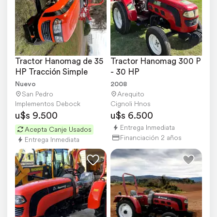
Tractor Hanomag de 35 
Tractor Hanomag 300 P 
HP Tracción Simple
- 30 HP
Nuevo
2008
San Pedro
Arequito
Implementos Debock
Cignoli Hnos
u$s 9.500
u$s 6.500
Entrega Inmediata
Acepta Canje Usados
Financiación 2 años
Entrega Inmediata