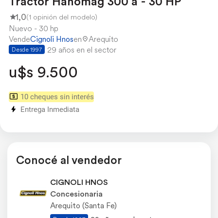
Tractor Hanomag 300 a - 30 HP
1,0
(1 opinión del modelo)
Nuevo
30 hp
Vende
Cignoli Hnos
en
Arequito
29 años en el sector
Desde 1997
u$s 9.500
10 cheques sin interés
Entrega Inmediata
Conocé al vendedor
CIGNOLI HNOS
Concesionaria
Arequito (Santa Fe)