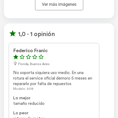
Ver más imágenes
contactarnos por WhatsApp
También podés
Agroads.com no vende y no participa en ninguna negociación, venta o
perfeccionamiento de operaciones de este aviso.
El usuario asume toda la responsabilidad por la publicación.
Denunciar
1,0 · 1 opinión
Federico Franic
Florida, Buenos Aires
No soporta siquiera uso medio. En una 
rotura el service oficial demoro 5 meses en 
repararlo por falta de repuestos
Modelo: 2018
Lo mejor
tamaño reducido
Lo peor