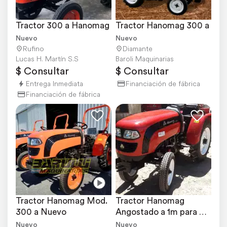
Tractor 300 a Hanomag
Tractor Hanomag 300 a
Nuevo
Nuevo
Rufino
Diamante
Lucas H. Martín S.S
Baroli Maquinarias
$ Consultar
$ Consultar
Entrega Inmediata
Financiación de fábrica
Financiación de fábrica
Tractor Hanomag Mod. 
Tractor Hanomag 
300 a Nuevo
Angostado a 1m para 
Vivero
Nuevo
Nuevo