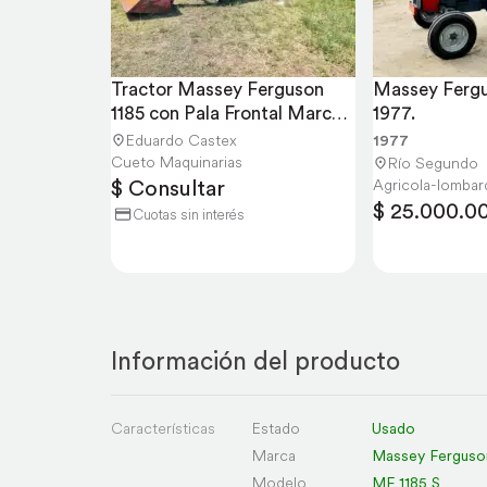
Tractor Massey Ferguson 
Massey Fergu
1185 con Pala Frontal Marca 
1977.
Sitec
Eduardo Castex
1977
Cueto Maquinarias
Río Segundo
$ Consultar
Agricola-lombar
$ 25.000.0
Cuotas sin interés
Información del producto
Características
Estado
Usado
Marca
Massey Ferguso
Modelo
MF 1185 S