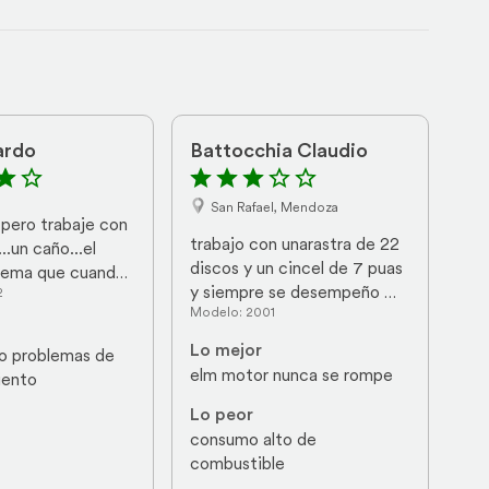
ardo
Battocchia Claudio
San Rafael, Mendoza
pero trabaje con 
trabajo con unarastra de 22 
.un caño...el 
discos y un cincel de 7 puas 
lema que cuando 
y siempre se desempeño 
2
chas 
Modelo: 2001
muy bien, fuerza, potencia 
bas 
de sobre para esos trabajos
ías que usar una 
Lo mejor
 problemas de 
spués un lujo
elm motor nunca se rompe
iento
Lo peor
consumo alto de 
combustible