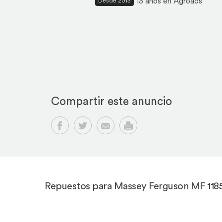
13 años en Agroads
Desde 2013
Compartir este anuncio
Compartir en Facebook
Compartir en Twitter
Compartir por email
Imprimir
Repuestos para Massey Ferguson MF 118