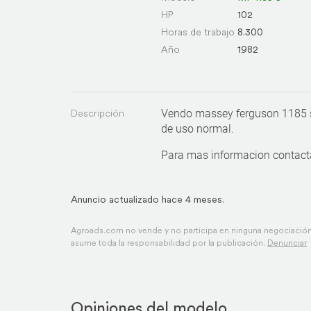
HP
102
Horas de trabajo
8.300
Año
1982
Descripción
Vendo massey ferguson 1185 s
de uso normal.
Para mas informacion contac
Anuncio actualizado hace 4 meses.
Agroads.com no vende y no participa en ninguna negociación,
asume toda la responsabilidad por la publicación.
Denunciar
Opiniones del modelo