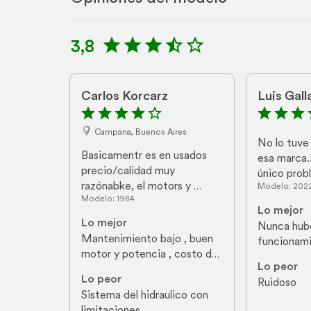
3,8
Carlos Korcarz
Luis Gall
Campana, Buenos Aires
No lo tuve 
Basicamentr es en usados 
esa marca...
precio/calidad muy 
único prob
razónabke, el motors y 
Modelo: 202
andabas mu
Modelo: 1984
mecanica se la banca , único 
horas...baja
Lo mejor
defecto quedó con un 
sordo...ten
Lo mejor
Nunca hubo
sistema hidráulico con 
sordina, de
Mantenimiento bajo , buen 
funcionam
limitaciones de potencia
motor y potencia , costo de 
Lo peor
adquisición y repuestos 
Lo peor
Ruidoso
Cukauwir mecánico te lo 
Sistema del hidraulico con 
acomoda
limitaciones