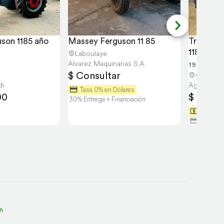
son 1185 año 
Massey Ferguson 11 85
Tractor 
1185
Laboulaye
Alvarez Maquinarias S.A.
1985
$ Consultar
Cañada 
di
Agro-car
Tasa 0% en Dólares
00
$ Consu
30% Entrega + Financiación
10 chequ
30% Entr
n