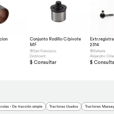
ion 
Conjunto Rodillo C/pivote 
Extr.registr
MF
2314
San Francisco
Rafaela
Districent
Alejandro Orla
$ Consultar
$ Consulta
icolas › De tracción simple
Tractores Usados
Tractores Masse