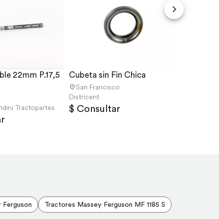
able 22mm P.17,5 
Cubeta sin Fin Chica
Taza Rue
San Francisco
San Fran
Districent
Districent
$ Consultar
$ Consu
ndini Tractopartes
r
y Ferguson
Tractores Massey Ferguson MF 1185 S