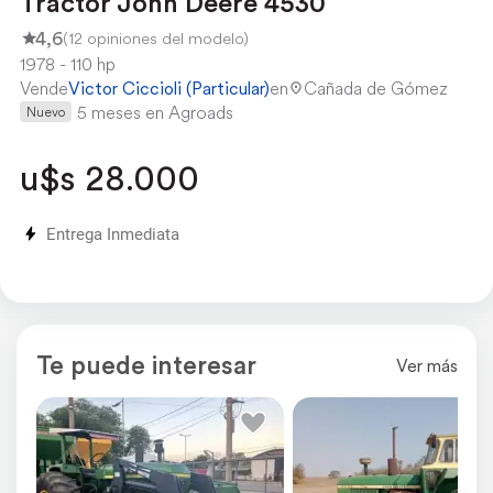
Tractor John Deere 4530
4,6
(12 opiniones del modelo)
1978
110 hp
Vende
Victor Ciccioli (Particular)
en
Cañada de Gómez
5 meses en Agroads
Nuevo
u$s 28.000
Entrega Inmediata
Te puede interesar
Bajo
Medio
Alto
Ver más
CHEQUEÁ PRECIOS