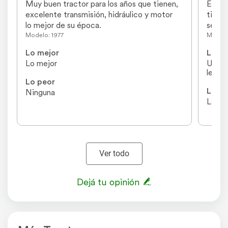
Muy buen tractor para los años que tienen, 
Es un 
excelente transmisión, hidráulico y motor  
tiene 
lo mejor de su época.
sembr
Modelo: 1977
Modelo
Lo mejor
Lo me
Lo mejor
Un co
levan
Lo peor
Lo pe
Ninguna
Los co
Ver todo
Dejá tu opinión