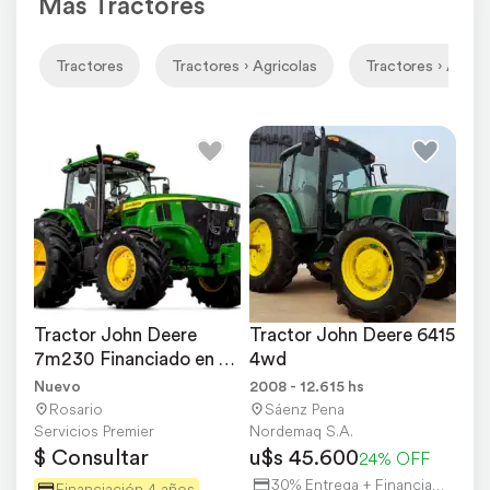
Más Tractores
Tractores
Tractores › Agricolas
Tractores › Agrico
Tractor John Deere 
Tractor John Deere 6415 
7m230 Financiado en 8 
4wd
Cuotas Semestrales
Nuevo
2008 - 12.615 hs
Rosario
Sáenz Pena
Servicios Premier
Nordemaq S.A.
$ Consultar
u$s 45.600
24% OFF
30% Entrega + Financiación
Financiación 4 años