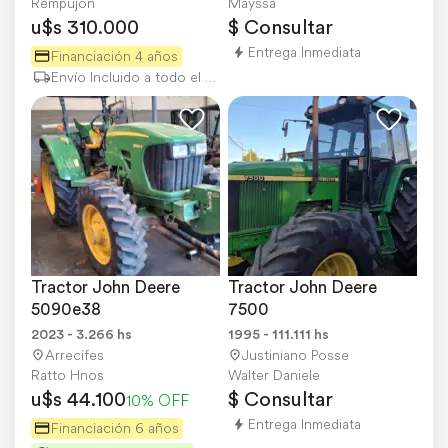
Rempujon
Mayssa
u$s 310.000
$ Consultar
Entrega Inmediata
Financiación 4 años
Envío Incluido a todo el país
Tractor John Deere 
Tractor John Deere 
5090e38
7500
2023 - 3.266 hs
1995 - 111.111 hs
Arrecifes
Justiniano Posse
Ratto Hnos
Walter Daniele
u$s 44.100
$ Consultar
10% OFF
Entrega Inmediata
Financiación 6 años