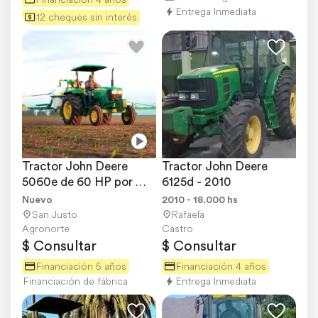
Entrega Inmediata
12 cheques sin interés
Tractor John Deere 
Tractor John Deere 
5060e de 60 HP por 
6125d - 2010
Plan de Ahorro
Nuevo
2010 - 18.000 hs
San Justo
Rafaela
Agronorte
Castro
$ Consultar
$ Consultar
Financiación 5 años
Financiación 4 años
Financiación de fábrica
Entrega Inmediata