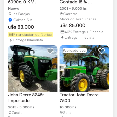
5090e. 0 KM.
Contado 15 % 
Descuento Precio Final
Nuevo
2008 - 6.000 hs
Las Parejas
Carreras
Marcucci Maquinarias
Caiman S.A.
u$s 85.000
u$s 88.000
40% Entrega + Financiación
Financiación de fábrica
Entrega Inmediata
Entrega Inmediata
Publicado ayer
John Deere 8245r 
Tractor John Deere 
Importado
7500
2015 - 5.000 hs
10.000 hs
Zarate
Salta