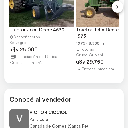
Tractor John Deere 4530
Tractor John Deere 453
1975
Despeñaderos
Servagro
1975 - 8.500 hs
u$s 25.000
Totoras
Grupo Criolani
Financiación de fábrica
u$s 29.750
Cuotas sin interés
Entrega Inmediata
Conocé al vendedor
VICTOR CICCIOLI
V
Particular
Cañada de Gómez (Santa Fe)