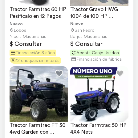
Tractor Farmtrac 60 HP 
Tractor Gravo HWG 
Pesificalo en 12 Pagos
1004 de 100 HP 
Agrícolas Doble 
Nuevo
Nuevo
Tracción
Lobos
San Pedro
Niccia Maquinarias
Borjes Maquinarias
$ Consultar
$ Consultar
Financiación 3 años
Acepta Canje Usados
Financiación de fábrica
12 cheques sin interés
Tractor Farmtrac FT 30 
Tractor Farmtrac 50 HP 
4wd Garden con 
4X4 Nets