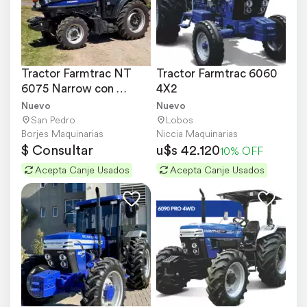
Tractor Farmtrac NT 
Tractor Farmtrac 6060 
6075 Narrow con 
4X2
Cabina de 75 HP
Nuevo
Nuevo
San Pedro
Lobos
Borjes Maquinarias
Niccia Maquinarias
$ Consultar
u$s 42.120
10% OFF
Acepta Canje Usados
Acepta Canje Usados