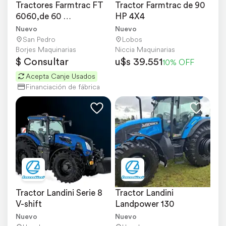
Tractores Farmtrac FT 
Tractor Farmtrac de 90 
6060,de 60 
HP 4X4
Hp,agricolas,doble 
Nuevo
Nuevo
Tracción
San Pedro
Lobos
Borjes Maquinarias
Niccia Maquinarias
$ Consultar
u$s 39.551
10% OFF
Acepta Canje Usados
Financiación de fábrica
Tractor Landini Serie 8 
Tractor Landini 
V-shift
Landpower 130
Nuevo
Nuevo