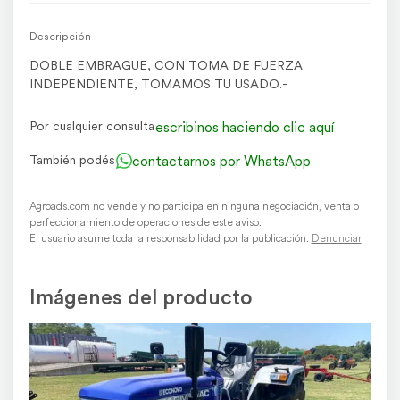
Descripción
DOBLE EMBRAGUE, CON TOMA DE FUERZA
INDEPENDIENTE, TOMAMOS TU USADO.-
escribinos haciendo clic aquí
Por cualquier consulta
contactarnos por WhatsApp
También podés
Agroads.com no vende y no participa en ninguna negociación, venta o
perfeccionamiento de operaciones de este aviso.
El usuario asume toda la responsabilidad por la publicación.
Denunciar
Imágenes del producto