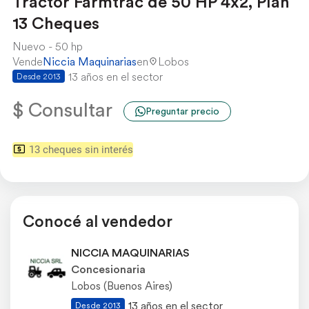
Tractor Farmtrac de 50 HP 4x2, Plan
13 Cheques
Nuevo
50 hp
Vende
Niccia Maquinarias
en
Lobos
13 años en el sector
Desde 2013
$ Consultar
Preguntar precio
13 cheques sin interés
Conocé al vendedor
NICCIA MAQUINARIAS
Concesionaria
Lobos (Buenos Aires)
13 años en el sector
Desde 2013