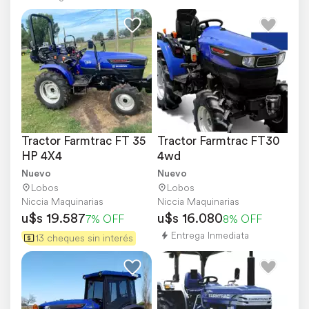
Tractor Farmtrac FT 35 
Tractor Farmtrac FT30 
HP 4X4
4wd
Nuevo
Nuevo
Lobos
Lobos
Niccia Maquinarias
Niccia Maquinarias
u$s 19.587
u$s 16.080
7% OFF
8% OFF
Entrega Inmediata
13 cheques sin interés