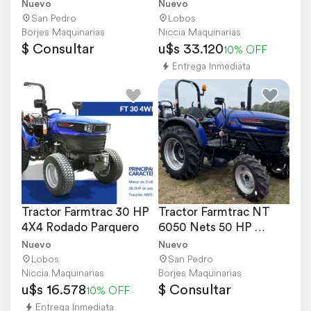
Cubiertas Turd
Nuevo
Nuevo
San Pedro
Lobos
Borjes Maquinarias
Niccia Maquinarias
$ Consultar
u$s 33.120
10% OFF
Entrega Inmediata
Tractor Farmtrac 30 HP 
Tractor Farmtrac NT 
4X4 Rodado Parquero
6050 Nets 50 HP 
Agricolas Compacto
Nuevo
Nuevo
Lobos
San Pedro
Niccia Maquinarias
Borjes Maquinarias
u$s 16.578
$ Consultar
10% OFF
Entrega Inmediata