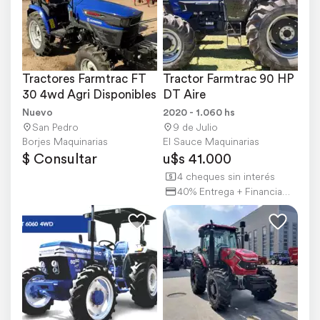
Tractores Farmtrac FT 
Tractor Farmtrac 90 HP 
30 4wd Agri Disponibles
DT Aire
Nuevo
2020 - 1.060 hs
San Pedro
9 de Julio
Borjes Maquinarias
El Sauce Maquinarias
$ Consultar
u$s 41.000
4 cheques sin interés
40% Entrega + Financiación