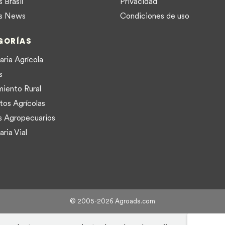
 Brasil
Privacidad
s News
Condiciones de uso
GORÍAS
ria Agrícola
s
iento Rural
tos Agrícolas
s Agropecuarios
ria Vial
© 2005-2026 Agroads.com