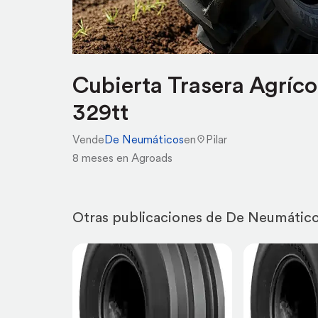
Cubierta Trasera Agríc
329tt
Vende
De Neumáticos
en
Pilar
8 meses en Agroads
Otras publicaciones de De Neumátic