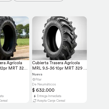
era Agrícola 
Cubierta Trasera Agrícola 
12pr MRT 329 
MRL 9.5-36 10pr MRT 329 
TT
Nueva
Pilar
De Neumáticos
$ 632.000
ata
Entrega Inmediata
Cereal
Acepta Canje Cereal