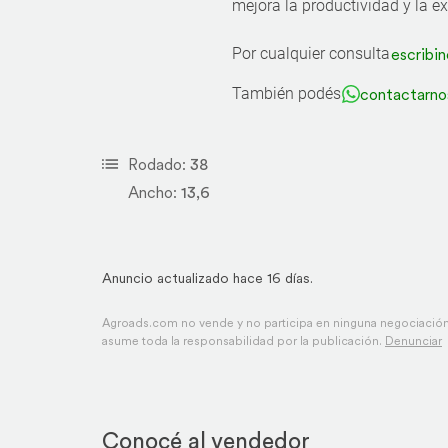
mejora la productividad y la ex
Por cualquier consulta
escribin
También podés
contactarno
Rodado:
38
Ancho:
13,6
Anuncio actualizado hace 16 días.
Agroads.com no vende y no participa en ninguna negociación,
asume toda la responsabilidad por la publicación.
Denunciar
Conocé al vendedor