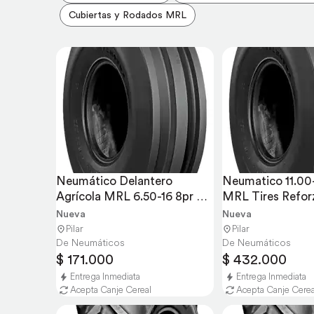
Cubiertas y Rodados MRL
Neumático Delantero 
Neumatico 11.00-
Agrícola MRL 6.50-16 8pr 
MRL Tires Reforz
MTF 212 TL
Agrícola
Nueva
Nueva
Pilar
Pilar
De Neumáticos
De Neumáticos
$ 171.000
$ 432.000
Entrega Inmediata
Entrega Inmediata
Acepta Canje Cereal
Acepta Canje Cerea