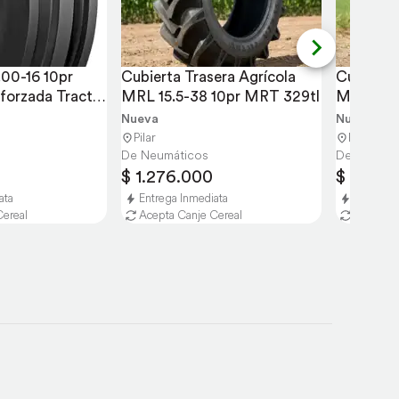
00-16 10pr 
Cubierta Trasera Agrícola 
Cubierta 
orzada Tractor 
MRL 15.5-38 10pr MRT 329tl
MRL 13.6
TT
Nueva
Nueva
Pilar
Pilar
De Neumáticos
De Neumát
$ 1.276.000
$ 1.110.
ata
Entrega Inmediata
Entrega 
Cereal
Acepta Canje Cereal
Acepta C