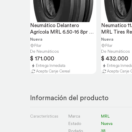
Neumático Delantero 
Neumatico 11.
Agrícola MRL 6.50-16 8pr 
MRL Tires Ref
MTF 212 TL
Agrícola
Nueva
Nueva
Pilar
Pilar
De Neumáticos
De Neumáticos
$ 171.000
$ 432.000
Entrega Inmediata
Entrega Inmedi
Acepta Canje Cereal
Acepta Canje 
Información del producto
Características
Marca
MRL
Estado
Nueva
Rodado
38