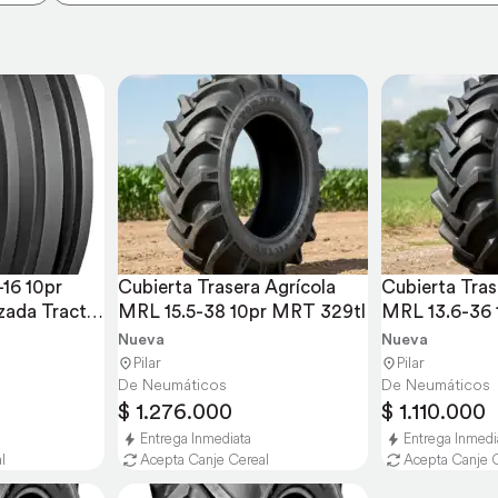
16 10pr 
Cubierta Trasera Agrícola 
Cubierta Tras
ada Tractor 
MRL 15.5-38 10pr MRT 329tl
MRL 13.6-36 
TT
Nueva
Nueva
Pilar
Pilar
De Neumáticos
De Neumáticos
$ 1.276.000
$ 1.110.000
Entrega Inmediata
Entrega Inmedi
l
Acepta Canje Cereal
Acepta Canje 