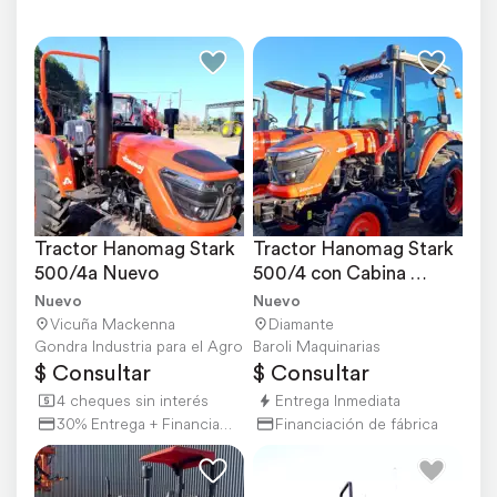
Tractor Hanomag Stark 
Tractor Hanomag Stark 
500/4a Nuevo
500/4 con Cabina 
C/aire
Nuevo
Nuevo
Vicuña Mackenna
Diamante
Gondra Industria para el Agro
Baroli Maquinarias
$ Consultar
$ Consultar
4 cheques sin interés
Entrega Inmediata
30% Entrega + Financiación
Financiación de fábrica