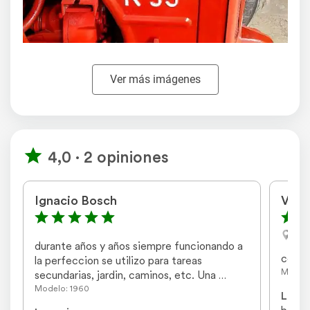
Ver más imágenes
4,0 · 2 opiniones
Ignacio Bosch
Vacc
Albe
durante años y años siempre funcionando a 
confi
la perfeccion se utilizo para tareas 
Modelo
secundarias, jardin, caminos, etc. Una 
verdadera pieza de coleccion
Modelo: 1960
Lo me
bajo 