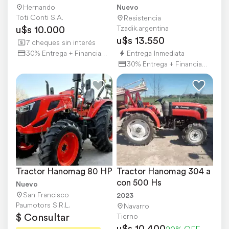
Hidraulica. Motor 0
50hp 4wd
Hernando
Nuevo
Toti Conti S.A.
Resistencia
u$s 10.000
Tzadik.argentina
u$s 13.550
7 cheques sin interés
30% Entrega + Financiación
Entrega Inmediata
30% Entrega + Financiación
Tractor Hanomag 80 HP
Tractor Hanomag 304 a 
con 500 Hs
Nuevo
San Francisco
2023
Paumotors S.R.L.
Navarro
$ Consultar
Tierno
u$s 10.400
20% OFF