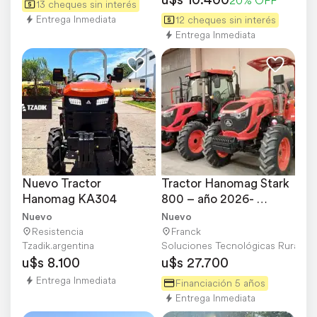
13 cheques sin interés
Entrega Inmediata
12 cheques sin interés
Entrega Inmediata
Nuevo Tractor 
Tractor Hanomag Stark 
Hanomag KA304
800 – año 2026- 
Financiación Disp.
Nuevo
Nuevo
Resistencia
Franck
Tzadik.argentina
Soluciones Tecnológicas Rurales S
u$s 8.100
u$s 27.700
Entrega Inmediata
Financiación 5 años
Entrega Inmediata