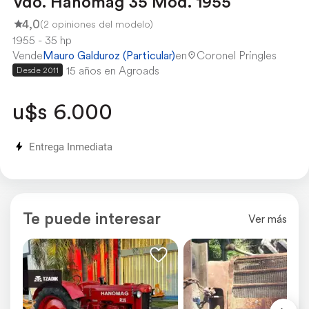
Vdo. Hanomag 35 Mod. 1955
4,0
(2 opiniones del modelo)
1955
35 hp
Vende
Mauro Galduroz (Particular)
en
Coronel Pringles
15 años en Agroads
Desde 2011
u$s 6.000
Entrega Inmediata
Te puede interesar
Ver más