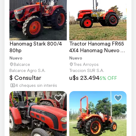
Hanomag Stark 800/4 
Tractor Hanomag FR65 
80hp
4X4 Hanomag Nuevo 
60 HP Nuevo
Nuevo
Nuevo
Balcarce
Tres Arroyos
Balcarce Agro S.A.
Traccion SUR S.A.
$ Consultar
u$s 23.494
5% OFF
4 cheques sin interés