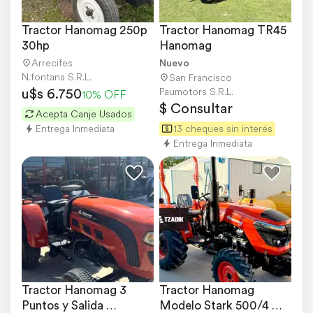
Tractor Hanomag 250p 
Tractor Hanomag TR45 
30hp
Hanomag
Arrecifes
Nuevo
N.fontana S.R.L.
San Francisco
u$s 6.750
Paumotors S.R.L.
10% OFF
$ Consultar
Acepta Canje Usados
Entrega Inmediata
13 cheques sin interés
Entrega Inmediata
Tractor Hanomag 3 
Tractor Hanomag 
Puntos y Salida 
Modelo Stark 500/4 