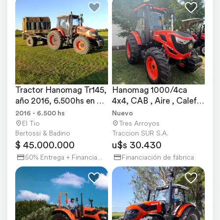
Tractor Hanomag Tr145, 
Hanomag 1000/4ca 
año 2016, 6.500hs en 
4x4, CAB , Aire , Calef. 
muy Buen Estado
3 Ptos 100 HP.
2016 - 6.500 hs
Nuevo
El Tio
Tres Arroyos
Bertossi & Badino
Traccion SUR S.A.
$ 45.000.000
u$s 30.430
50% Entrega + Financiación
Financiación de fábrica