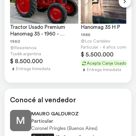
Tractor Usado Premium 
Hanomag 35 H P
Hanomag 35 - 1960 - 
1986
Restaurado
Los Cardales
1960
Particular - 4 años como usu
Resistencia
$ 5.500.000
Tzadik.argentina
$ 8.500.000
Acepta Canje Usados
Entrega Inmediata
Entrega Inmediata
Conocé al vendedor
MAURO GALDUROZ
M
Particular
Coronel Pringles (Buenos Aires)