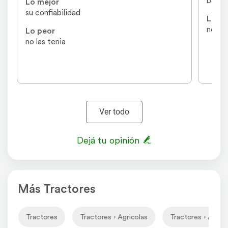
Lo mejor
su confiabilidad
Lo pe
no
Lo peor
no las tenia
Ver todo
Dejá tu opinión
Más Tractores
Tractores
Tractores › Agricolas
Tractores › Agrico