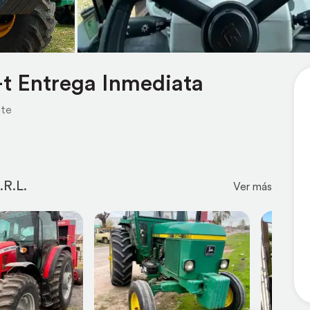
-t Entrega Inmediata
nte
.R.L.
Ver más