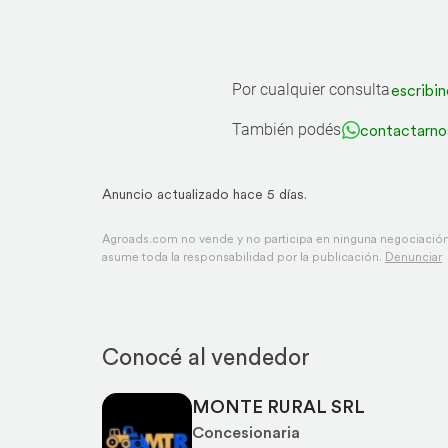
Por cualquier consulta
escribin
También podés
contactarno
Anuncio actualizado hace 5 días.
Agroads.com no vende y no participa en ninguna negociación,
asume toda la responsabilidad por la publicación.
Denunciar
Conocé al vendedor
MONTE RURAL SRL
Concesionaria