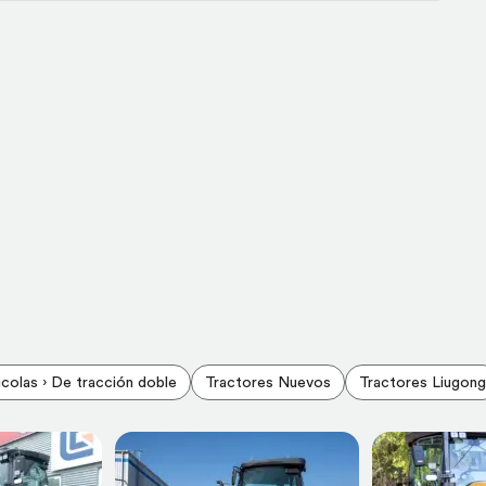
icolas › De tracción doble
Tractores Nuevos
Tractores Liugong