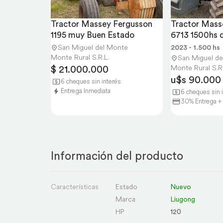
Tractor Massey Fergusson 
Tractor Mass
1195 muy Buen Estado
6713 1500hs 
San Miguel del Monte
2023 - 1.500 hs
Monte Rural S.R.L.
San Miguel d
$ 21.000.000
Monte Rural S.R.
u$s 90.000
6 cheques sin interés
Entrega Inmediata
6 cheques sin 
30% Entrega + 
Información del producto
Características
Estado
Nuevo
Marca
Liugong
HP
120