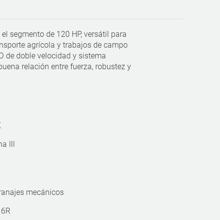
n el segmento de 120 HP, versátil para
ansporte agrícola y trabajos de campo
O de doble velocidad y sistema
buena relación entre fuerza, robustez y
K
a III
granajes mecánicos
16R