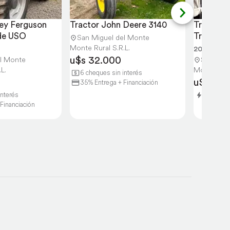
ey Ferguson 
Tractor John Deere 3140
Tractor 
de USO
Tracción
San Miguel del Monte
Monte Rural S.R.L.
2005
u$s 32.000
el Monte
San Migu
L.
Monte Rura
6 cheques sin interés
u$s 23.
35% Entrega + Financiación
interés
Entrega 
Financiación