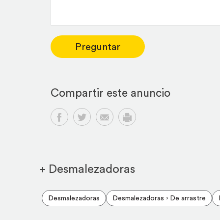
Preguntar
Compartir este anuncio
Compartir en Facebook
Compartir en Twitter
Compartir por email
Imprimir
+ Desmalezadoras
Desmalezadoras
Desmalezadoras › De arrastre