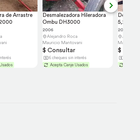
 de Arrastre 
Desmalezadora Hileradora 
Desmalez
-2000
Ombu DH3000
5,20 Mts
2006
2010
a
Alejandro Roca
Alejandr
vani
Mauricio Mantovani
Mauricio M
$ Consultar
$ Consu
interés
6 cheques sin interés
6 cheque
 Usados
Acepta Canje Usados
Acepta 