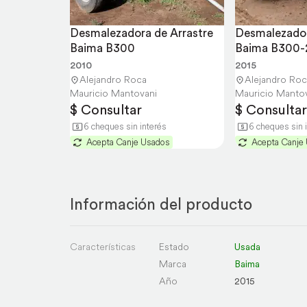
Desmalezadora de Arrastre 
Desmalezadora
Baima B300
Baima B300
2010
2015
Alejandro Roca
Alejandro Roc
Mauricio Mantovani
Mauricio Manto
$ Consultar
$ Consultar
6 cheques sin interés
6 cheques sin 
Acepta Canje Usados
Acepta Canje
Información del producto
Características
Estado
Usada
Marca
Baima
Año
2015