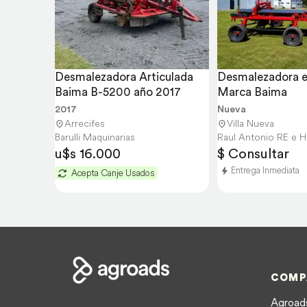
Desmalezadora Articulada 
Desmalezadora e 
Baima B-5200 año 2017
Marca Baima
2017
Nueva
Arrecifes
Villa Nueva
Barulli Maquinarias
Raul Antonio RE e Hi
u$s 16.000
$ Consultar
Entrega Inmediata
Acepta Canje Usados
COMP
Agroads