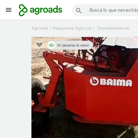
Agroads
Maquinaria Agricola
Desmalezadoras
35 personas la vieron