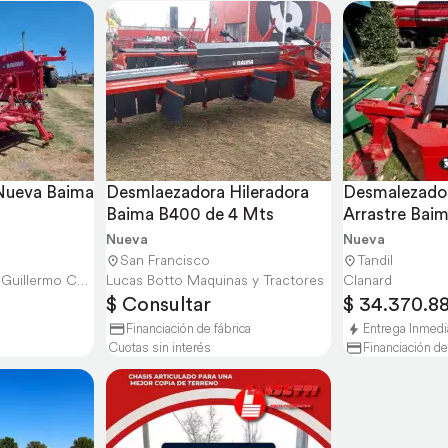
ueva Baima 
Desmlaezadora Hileradora 
Desmalezador
Baima B400 de 4 Mts
Arrastre Baim
Mts
Nueva
Nueva
San Francisco
Tandil
MFM Rural S.R.L. de Guillermo Culacciati e HI
Lucas Botto Maquinas y Tractores
Clanard
$ Consultar
$ 34.370.8
Financiación de fábrica
Entrega Inmedi
Cuotas sin interés
Financiación de