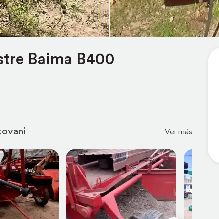
stre Baima B400
tovani
Ver más