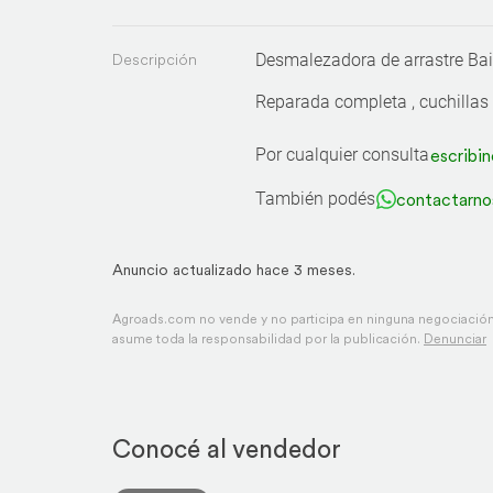
Descripción
Desmalezadora de arrastre B
Reparada completa , cuchilla
Por cualquier consulta
escribin
También podés
contactarno
Anuncio actualizado hace 3 meses.
Agroads.com no vende y no participa en ninguna negociación,
asume toda la responsabilidad por la publicación.
Denunciar
Conocé al vendedor