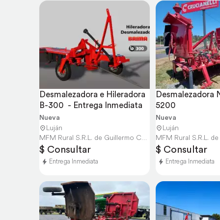
Desmalezadora e Hileradora 
Desmalezadora N
B-300  - Entrega Inmediata
5200
Nueva
Nueva
Luján
Luján
MFM Rural S.R.L. de Guillermo Culacciati e HI
$ Consultar
$ Consultar
Entrega Inmediata
Entrega Inmediata