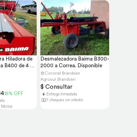
a Hiladora de 
Desmalezadora Baima B300-
a B400 de 4 
2000 a Correa. Disponible
Coronel Brandsen
Agrosur Brandsen
$ Consultar
84
15% OFF
Entrega Inmediata
7 cheques sin interés
ata
 fábrica