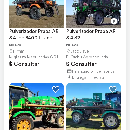
Pulverizador Praba AR 
Pulverizador Praba AR 
3.4, de 3400 Lts de 
3.4 S2
Capacidad.
Nueva
Nueva
Firmat
Laboulaye
Migliazza Maquinarias S.R.L.
El Ombu Agropecuaria
$ Consultar
$ Consultar
Financiación de fábrica
Entrega Inmediata