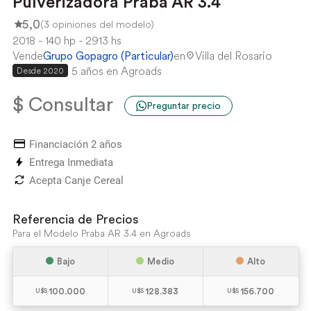
Pulverizadora Praba AR 3.4
5,0
(3 opiniones del modelo)
2018
140 hp
2913 hs
Vende
Grupo Gopagro (Particular)
en
Villa del Rosario
5 años en Agroads
Desde 2020
$ Consultar
Preguntar precio
Financiación 2 años
Entrega Inmediata
Acepta Canje Cereal
Referencia de Precios
Para el Modelo Praba AR 3.4 en Agroads
Bajo
Medio
Alto
100.000
128.383
156.700