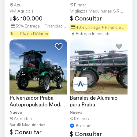
Azul
Firmat
VM Agricola
Migliazza Maquinarias S.R.L.
u$s 100.000
$ Consultar
35% Entrega + Financiación
40% Entrega + Financiación
Tasa 0% en Dólares
Entrega Inmediata
Pulverizador Praba 
Barrales de Aluminio 
Autopropulsado Mod. 
para Praba
AR 3.4 Nuevo
Nueva
Nueva
Arrecifes
Rosario
Barulli Maquinarias
Botalum
$ Consultar
$ Consultar