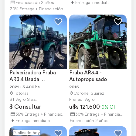
Financiación 2 años
Entrega Inmediata
30% Entrega + Financiación
Pulverizadora Praba 
Praba AR3.4 - 
AR3.4 Usada 
Autopropulsado
Reacondicionada a 
2021 - 3.400 hs
2016
Nueva
Totoras
Coronel Suárez
ST Agro S.a.s.
Pfeifauf Agro
$ Consultar
u$s 121.500
10% OFF
35% Entrega + Financiación
30% Entrega + Financiación
Entrega Inmediata
Financiación 2 años
Publicado hoy