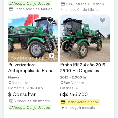
Acepta Canje Usados
30% Entrega + Financiación
Financiación de fábrica
Financiación de fábrica
Pulverizadora 
Praba RR 3.4 año 2019 - 
Autopropulsada Praba 
2900 Hs Originales
AR 3.4
Nueva
2019 - 2.900 hs
9 de Julio
San Vicente
Comercial 9 de Julio.
Oitana S.A.
$ Consultar
u$s 156.700
6 cheques sin interés
Financiación 3 años
Acepta Canje Usados
Entrega Inmediata