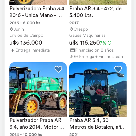
Pulverizadora Praba 3.4 
Praba AR 3.4 - 4x2, de 
2016 - Unica Mano - 
3.400 Lts.
6.000 Hs
2016 - 6.000 hs
2017
Junín
Crespo
Envios de Campo
Gauss Maquinarias
u$s 136.000
u$s 116.250
7% OFF
Entrega Inmediata
Financiación 2 años
30% Entrega + Financiación
Pulverizador Praba AR 
Praba AR 3.4, 30 
3.4, año 2014, Motor 
Metros de Botalon, año 
Deutz 142.
2021.
2014 - 10.000 hs
2021