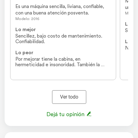
Muy b
Es una máquina sencilla, liviana, confiable, 
una pu
con una buena atención posventa.
Modelo
Modelo: 2016
Lo me
Lo mejor
Sencil
Sencillez, bajo costo de mantenimiento. 
Confiabilidad.
Lo pe
No
Lo peor
Por mejorar tiene la cabina, en 
hermeticidad e insonoridad. También la 
computadora de comando , debería ser más 
ergonómica
Ver todo
Dejá tu opinión