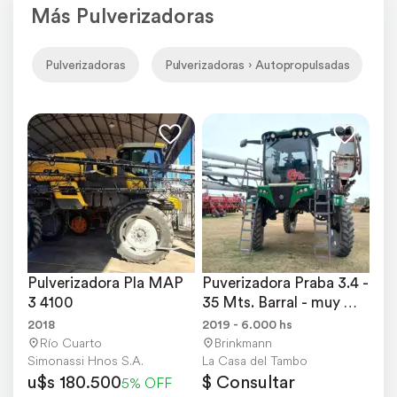
Más Pulverizadoras
Pulverizadoras
Pulverizadoras › Autopropulsadas
P
Pulverizadora Pla MAP 
Puverizadora Praba 3.4 - 
3 4100
35 Mts. Barral - muy 
Buena
2018
2019 - 6.000 hs
Río Cuarto
Brinkmann
Simonassi Hnos S.A.
La Casa del Tambo
u$s 180.500
$ Consultar
5% OFF