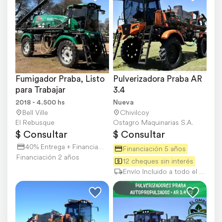
Fumigador Praba, Listo 
Pulverizadora Praba AR 
para Trabajar
3.4
2018 - 4.500 hs
Nueva
Bell Ville
Chivilcoy
El Rebusque
Ostagro Maquinarias S.A.
$ Consultar
$ Consultar
40% Entrega + Financiación
Financiación 5 años
Financiación 2 años
12 cheques sin interés
Envío Incluido a todo el país