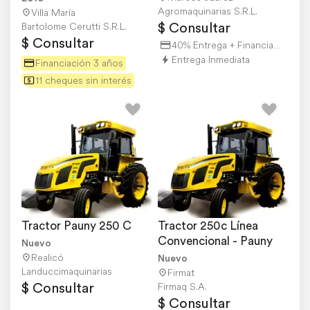
Agromaquinarias S.R.L.
Villa María
$ Consultar
Bartolome Cerutti S.R.L.
$ Consultar
40% Entrega + Financiación
Entrega Inmediata
Financiación 3 años
11 cheques sin interés
Tractor Pauny 250 C
Tractor 250c Línea 
Convencional - Pauny
Nuevo
Realicó
Nuevo
Landuccimaquinarias
Firmat
$ Consultar
Firmaq S.A.
$ Consultar