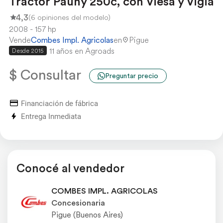
Tractor Pauny 250c, con Viesa y Vigia
4,3
(6 opiniones del modelo)
2008
157 hp
Vende
Combes Impl. Agricolas
en
Pigue
11 años en Agroads
Desde 2015
$ Consultar
Preguntar precio
Financiación de fábrica
Entrega Inmediata
Conocé al vendedor
COMBES IMPL. AGRICOLAS
Concesionaria
Pigue (Buenos Aires)