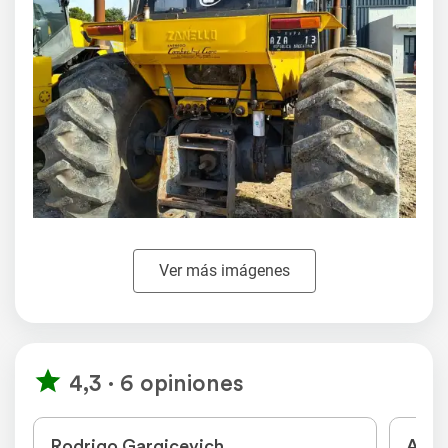
Ver más imágenes
4,3 · 6 opiniones
Rodrigo Gargicevich
Aima