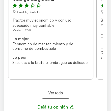
Casilda, Santa Fe
Noe
Tractor muy economico y con uso 
Buen 
adecuado muy confiable
Modelo
Modelo: 2012
Lo me
Lo mejor
El mo
Economico de mantenimiento y de 
Lo pe
consumo de combustible
Que no
Lo peor
aceite
mangue
Si se usa a lo bruto el embrague es delicado
Ver todo
Dejá tu opinión