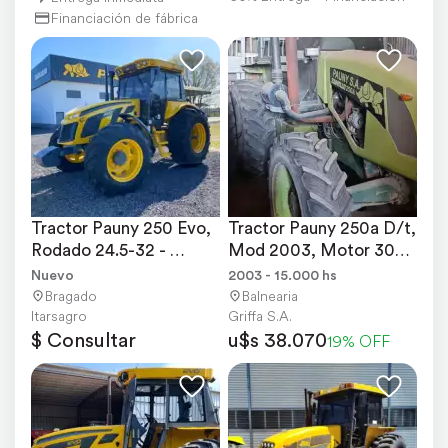
Financiación de fábrica
Tractor Pauny 250 Evo, 
Tractor Pauny 250a D/t, 
Rodado 24.5-32 - 
Mod 2003, Motor 3000 
Nuevo
Hs .
Nuevo
2003 - 15.000 hs
Bragado
Balnearia
Itarsagro
Griffa S.A.
$ Consultar
u$s 38.070
19% OFF