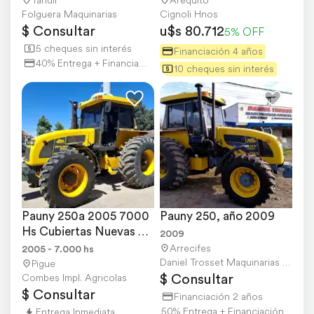
Folguera Maquinarias
Cignoli Hnos
$ Consultar
u$s 80.712
5% OFF
5 cheques sin interés
Financiación 4 años
40% Entrega + Financiación
10 cheques sin interés
Pauny 250a 2005 7000 
Pauny 250, año 2009
Hs Cubiertas Nuevas 
2009
Climatic
Arrecifes
2005 - 7.000 hs
Daniel Trosset Maquinarias Agrícolas
Pigue
$ Consultar
Combes Impl. Agricolas
$ Consultar
Financiación 2 años
50% Entrega + Financiación
Entrega Inmediata