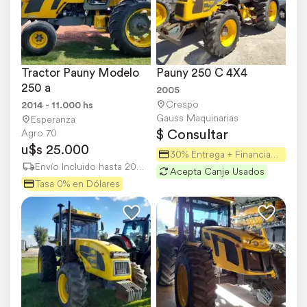
Tractor Pauny Modelo 
Pauny 250 C 4X4
250 a
2005
Crespo
2014 - 11.000 hs
Gauss Maquinarias
Esperanza
$ Consultar
Agro 70
u$s 25.000
30% Entrega + Financiación
Envío Incluido hasta 200 km
Acepta Canje Usados
Tasa 0% en Dólares