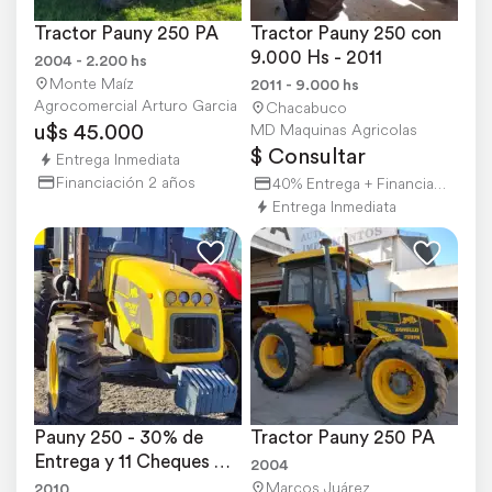
Tractor Pauny 250 PA
Tractor Pauny 250 con 
9.000 Hs - 2011
2004 - 2.200 hs
Monte Maíz
2011 - 9.000 hs
Agrocomercial Arturo Garcia
Chacabuco
u$s 45.000
MD Maquinas Agricolas
$ Consultar
Entrega Inmediata
Financiación 2 años
40% Entrega + Financiación
Entrega Inmediata
Pauny 250 - 30% de 
Tractor Pauny 250 PA
Entrega y 11 Cheques 
2004
Mensuales S Interes
Marcos Juárez
2010