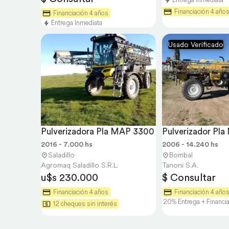
Financiación 4 año
Financiación 4 años
Entrega Inmediata
Usado Verificado
Pulverizadora Pla MAP 3300
Pulverizador Pl
2016 - 7.000 hs
2006 - 14.240 hs
Saladillo
Bombal
Agromaq Saladillo S.R.L.
Tanoni S.A.
u$s 230.000
$ Consultar
Financiación 4 años
Financiación 4 año
20% Entrega + Financi
12 cheques sin interés