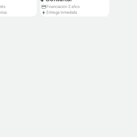
erés
Financiación 2 años
brica
Entrega Inmediata