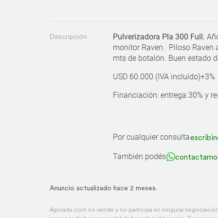
Descripción
Pulverizadora Pla 300 Full.
Año
monitor Raven. Piloso Raven a 
mts de botalón. Buen estado de 
USD 60.000 (IVA incluído)+3%
Financiación: entrega 30% y r
Por cualquier consulta
escribin
También podés
contactarno
Anuncio actualizado hace 2 meses.
Agroads.com no vende y no participa en ninguna negociación,