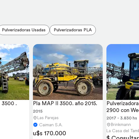
Pulverizadoras Usadas
Pulverizadoras PLA
a 3500 .
Pla MAP II 3500. año 2015.
Pulverizadora 
2900 con Wee
2015
Buena
Las Parejas
2017 - 3.830 hs
Brinkmann
Caiman S.A.
La Casa del Tam
u$s 170.000
$ Consultar