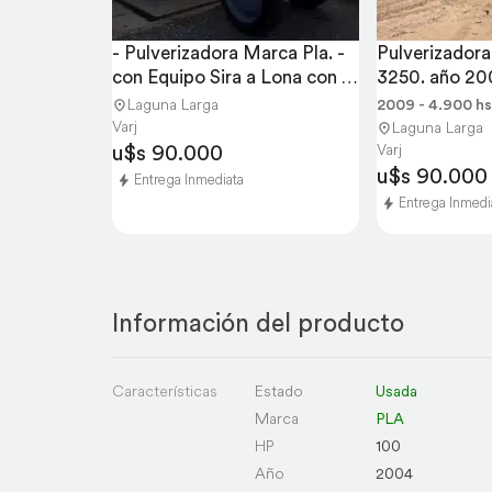
- Pulverizadora Marca Pla. - 
Pulverizadora
con Equipo Sira a Lona con 
3250. año 20
Plat
Fabrica.
Laguna Larga
2009 - 4.900 hs
Varj
Laguna Larga
u$s 90.000
Varj
u$s 90.000
Entrega Inmediata
Entrega Inmedi
Información del producto
Características
Estado
Usada
Marca
PLA
HP
100
Año
2004