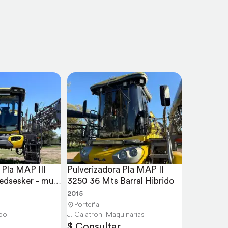
Pla MAP III 
Pulverizadora Pla MAP II 
dsesker - muy 
3250 36 Mts Barral Hibrido
2015
Porteña
bo
J. Calatroni Maquinarias
$ Consultar