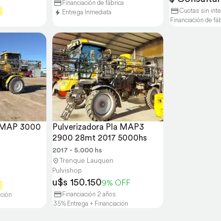
Financiación de fábrica
Cuotas sin int
s
Entrega Inmediata
Financiación de fá
a MAP 3000
Pulverizadora Pla MAP3 
2900 28mt 2017 5000hs
2017 - 5.000 hs
Trenque Lauquen
Pulvishop
u$s 150.150
9% OFF
s
Financiación 2 años
ación
35% Entrega + Financiación