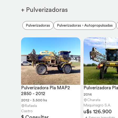
+ Pulverizadoras
Pulverizadoras
Pulverizadoras › Autopropulsadas
Pulverizadora Pla MAP2 
Pulverizadora Pl
2850 - 2012
2014
Charata
2012 - 3.500 hs
Maquinagro S.A.
Rafaela
u$s 126.900
Castro
$ Consultar
Entrega Inmediata