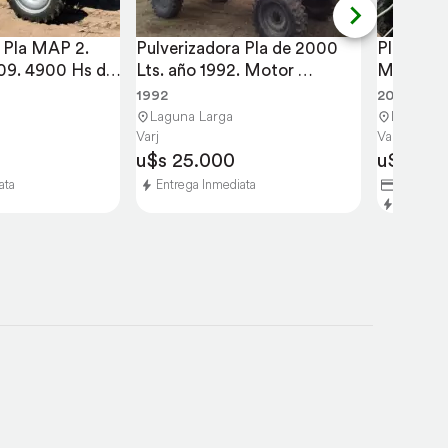
 Pla MAP 2. 
Pulverizadora Pla de 2000 
Pla 4000
09. 4900 Hs de 
Lts. año 1992. Motor 
Motor
Mercedes 1112
1992
2016
Laguna Larga
Laguna L
Varj
Varj
u$s 25.000
u$s 157
ata
Entrega Inmediata
40% Entr
Entrega 