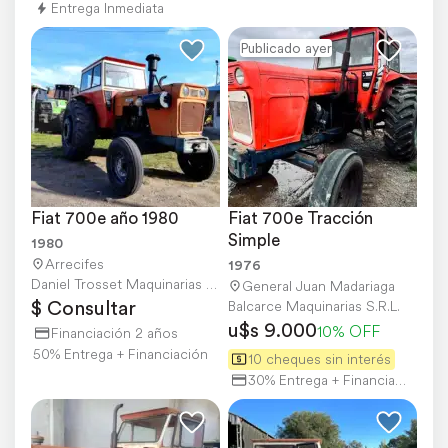
Entrega Inmediata
Publicado ayer
Fiat 700e año 1980
Fiat 700e Tracción 
Simple
1980
Arrecifes
1976
Daniel Trosset Maquinarias Agrícolas
General Juan Madariaga
$ Consultar
Balcarce Maquinarias S.R.L.
u$s 9.000
10% OFF
Financiación 2 años
50% Entrega + Financiación
10 cheques sin interés
30% Entrega + Financiación