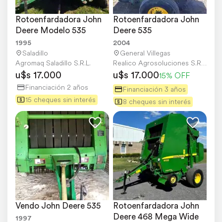
Rotoenfardadora John 
Rotoenfardadora John 
Deere Modelo 535
Deere 535
1995
2004
Saladillo
General Villegas
Agromaq Saladillo S.R.L.
Realico Agrosoluciones S.R.L.
u$s 17.000
u$s 17.000
15% OFF
Financiación 2 años
Financiación 3 años
15 cheques sin interés
8 cheques sin interés
Vendo John Deere 535
Rotoenfardadora John 
Deere 468 Mega Wide
1997