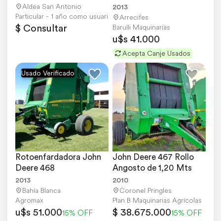
Aldea San Antonio
2013
Particular - 1 año como usuario
Arrecifes
$ Consultar
Barulli Maquinarias
u$s 41.000
Acepta Canje Usados
Usado Verificado
Rotoenfardadora John 
John Deere 467 Rollo 
Deere 468
Angosto de 1,20 Mts
2013
2010
Bahía Blanca
Coronel Pringles
Agromax
Plan B Maquinarias Agrícolas
u$s 51.000
$ 38.675.000
15% OFF
15% OFF