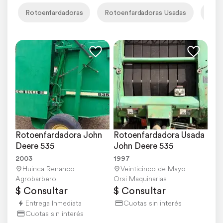
Rotoenfardadoras
Rotoenfardadoras Usadas
Roto
Rotoenfardadora John 
Rotoenfardadora Usada 
Deere 535
John Deere 535
2003
1997
Huinca Renanco
Veinticinco de Mayo
Agrobarbero
Orsi Maquinarias
$ Consultar
$ Consultar
Entrega Inmediata
Cuotas sin interés
Cuotas sin interés