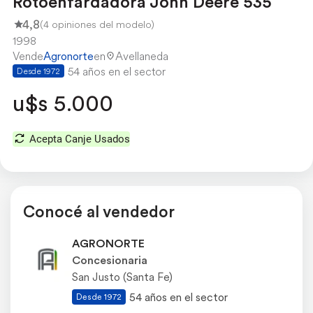
Rotoenfardadora John Deere 535
4,8
(4 opiniones del modelo)
1998
Vende
Agronorte
en
Avellaneda
54 años en el sector
Desde 1972
u$s 5.000
Acepta Canje Usados
Conocé al vendedor
AGRONORTE
Concesionaria
San Justo (Santa Fe)
54 años en el sector
Desde 1972