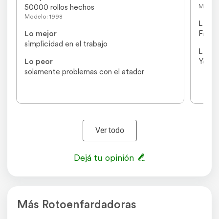
50000 rollos hechos
Modelo
Modelo: 1998
Lo me
Lo mejor
Facil 
simplicidad en el trabajo
Lo pe
Lo peor
Yo no 
solamente problemas con el atador
Ver todo
Dejá tu opinión
Más Rotoenfardadoras