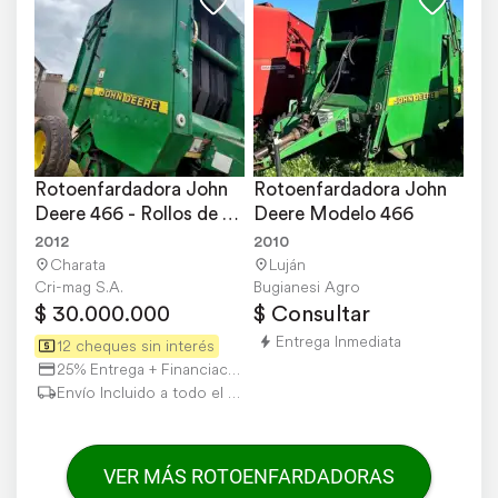
Rotoenfardadora John 
Rotoenfardadora John 
Deere 466 - Rollos de 
Deere Modelo 466
1.20 X 1.80 Mts.
2012
2010
Charata
Luján
Cri-mag S.A.
Bugianesi Agro
$ 30.000.000
$ Consultar
Entrega Inmediata
12 cheques sin interés
25% Entrega + Financiación
Envío Incluido a todo el país
VER MÁS ROTOENFARDADORAS