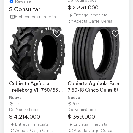
De Neumáticos
Rewalser
$ 2.331.000
$ Consultar
Entrega Inmediata
5 cheques sin interés
Acepta Canje Cereal
Cubierta Agrícola 
Cubierta Agrícola Fate 
Trelleborg VF 750/65 
7.50-18 Cinco Guias 8t
R26 TL CFO 177 A8
Nueva
Nueva
Pilar
Pilar
De Neumáticos
De Neumáticos
$ 4.214.000
$ 359.000
Entrega Inmediata
Entrega Inmediata
Acepta Canje Cereal
Acepta Canje Cereal