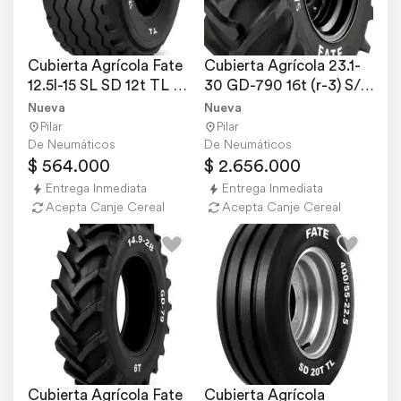
Cubierta Agrícola Fate 
Cubierta Agrícola 23.1-
12.5l-15 SL SD 12t TL 
30 GD-790 16t (r-3) S/C 
(flotación)
Rombo Fate
Nueva
Nueva
Pilar
Pilar
De Neumáticos
De Neumáticos
$ 564.000
$ 2.656.000
Entrega Inmediata
Entrega Inmediata
Acepta Canje Cereal
Acepta Canje Cereal
Cubierta Agrícola Fate 
Cubierta Agrícola 