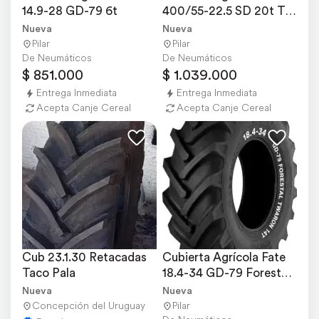
14.9-28 GD-79 6t
400/55-22.5 SD 20t TL 
Fate
Nueva
Nueva
Pilar
Pilar
De Neumáticos
De Neumáticos
$ 851.000
$ 1.039.000
Entrega Inmediata
Entrega Inmediata
Acepta Canje Cereal
Acepta Canje Cereal
Cub 23.1.30 Retacadas 
Cubierta Agrícola Fate 
Taco Pala
18.4-34 GD-79 Forestal 
Twaron 14t
Nueva
Nueva
Concepción del Uruguay
Pilar