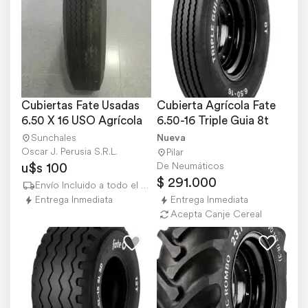
Cubiertas Fate Usadas 
Cubierta Agrícola Fate 
6.50 X 16 USO Agrícola
6.50-16 Triple Guia 8t
Sunchales
Nueva
Oscar J. Perusia S.R.L.
Pilar
u$s 100
De Neumáticos
$ 291.000
Envío Incluido a todo el país
Entrega Inmediata
Entrega Inmediata
Acepta Canje Cereal