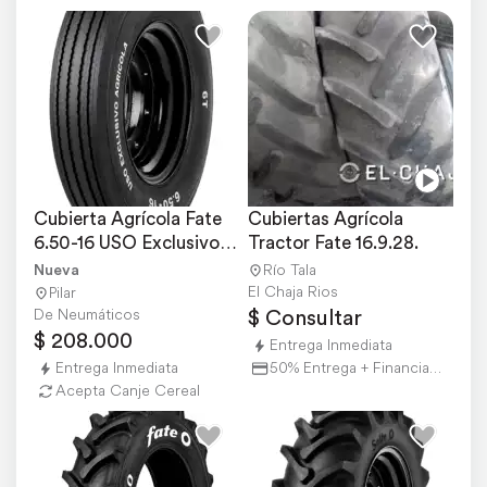
Cubierta Agrícola Fate 
Cubiertas Agrícola 
6.50-16 USO Exclusivo 
Tractor Fate 16.9.28.
Agricola 6t
Nueva
Río Tala
El Chaja Rios
Pilar
$ Consultar
De Neumáticos
$ 208.000
Entrega Inmediata
Entrega Inmediata
50% Entrega + Financiación
Acepta Canje Cereal