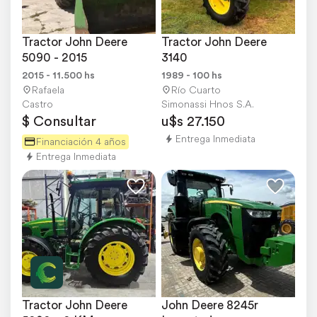
Tractor John Deere 
Tractor John Deere 
5090 - 2015
3140
2015 - 11.500 hs
1989 - 100 hs
Rafaela
Río Cuarto
Castro
Simonassi Hnos S.A.
$ Consultar
u$s 27.150
Entrega Inmediata
Financiación 4 años
Entrega Inmediata
Tractor John Deere 
John Deere 8245r 