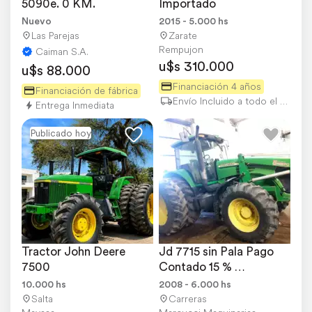
5090e. 0 KM.
Importado
Nuevo
2015 - 5.000 hs
Las Parejas
Zarate
Rempujon
Caiman S.A.
u$s 310.000
u$s 88.000
Financiación 4 años
Financiación de fábrica
Envío Incluido a todo el país
Entrega Inmediata
Publicado hoy
Tractor John Deere 
Jd 7715 sin Pala Pago 
7500
Contado 15 % 
Descuento Precio Final
10.000 hs
2008 - 6.000 hs
Salta
Carreras