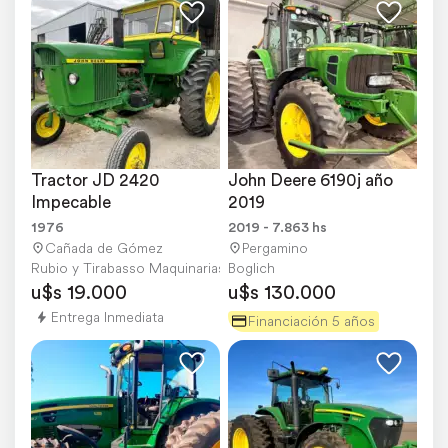
Tractor JD 2420 
John Deere 6190j año 
Impecable
2019
1976
2019 - 7.863 hs
Cañada de Gómez
Pergamino
Rubio y Tirabasso Maquinarias
Boglich
u$s 19.000
u$s 130.000
Entrega Inmediata
Financiación 5 años