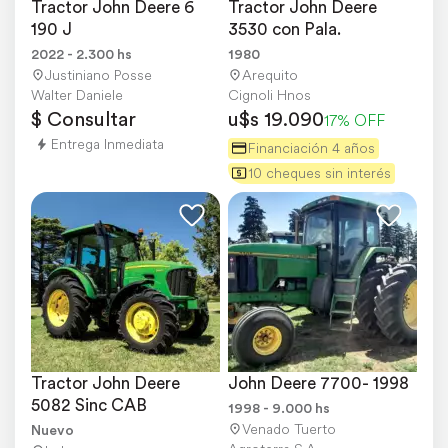
Tractor John Deere 6 
Tractor John Deere 
190 J
3530 con Pala.
2022 - 2.300 hs
1980
Justiniano Posse
Arequito
Walter Daniele
Cignoli Hnos
$ Consultar
u$s 19.090
17% OFF
Entrega Inmediata
Financiación 4 años
10 cheques sin interés
Tractor John Deere 
John Deere 7700- 1998
5082 Sinc CAB
1998 - 9.000 hs
Venado Tuerto
Nuevo