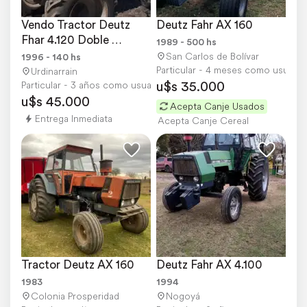
Vendo Tractor Deutz 
Deutz Fahr AX 160
Fhar 4.120 Doble 
1989 - 500 hs
Tracción, Embrague IND
San Carlos de Bolívar
1996 - 140 hs
Particular - 4 meses como usuario
Urdinarrain
u$s 35.000
Particular - 3 años como usuario
u$s 45.000
Acepta Canje Usados
Entrega Inmediata
Acepta Canje Cereal
Tractor Deutz AX 160
Deutz Fahr AX 4.100
1983
1994
Colonia Prosperidad
Nogoyá