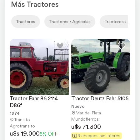
Más Tractores
Tractores
Tractores › Agricolas
Tractores › Agrico
Tractor Fahr 86 2114 
Tractor Deutz Fahr 5105
D86f
Nuevo
Mar del Plata
1974
Mundofierros
Tránsito
u$s 71.300
Agrotransito
u$s 19.000
5% OFF
8 cheques sin interés