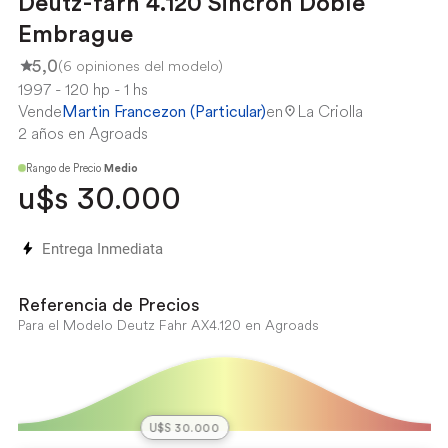
Deutz-farh 4.120 Sincron Doble
Embrague
5,0
(6 opiniones del modelo)
1997
120 hp
1 hs
Vende
Martin Francezon (Particular)
en
La Criolla
2 años en Agroads
Rango de Precio
Medio
u$s 30.000
Entrega Inmediata
Referencia de Precios
Para el Modelo Deutz Fahr AX4.120 en Agroads
U$S 30.000