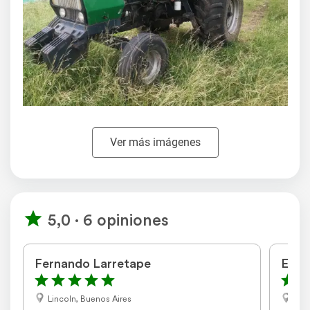
Ver más imágenes
5,0 · 6 opiniones
Fernando Larretape
Este
Lincoln, Buenos Aires
Gálv