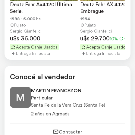
Deutz Fahr Ax4.120l Última 
Deutz Fahr AX 4.120 Dob
Serie.
Embrague
1998 - 6.000 hs
1994
Pujato
Pujato
Sergio Gianfelici
Sergio Gianfelici
u$s 36.000
u$s 29.700
10% OFF
Acepta Canje Usados
Acepta Canje Usados
Entrega Inmediata
Entrega Inmediata
Conocé al vendedor
MARTIN FRANCEZON
M
Particular
Santa Fe de la Vera Cruz (Santa Fe)
2 años en Agroads
Contactar