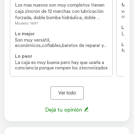
Los mas nuevos son muy completos tienen 
Muy b
caja zincron de 12 marchas con lubricación 
versát
forzada, doble bomba hidráulica, doble 
Modelo
embrague, frenos a discos.
Modelo: 1997
Lo me
Lo mejor
La tr
Son muy versátil, 
Lo pe
económicos,cofiables,baratos de reparar y 
mantener
Ningu
Lo peor
La caja es muy buena pero hay que usarla a 
conciencia porque rompen los zincronizados
Ver todo
Dejá tu opinión