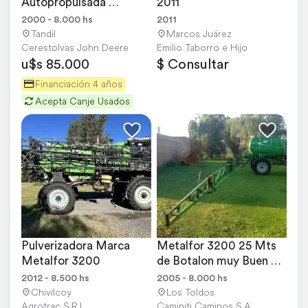
Autopropulsada 
2011
Metalfor 3200 Ref. año 
2000 - 8.000 hs
2011
2000.
Tandil
Marcos Juárez
Cerestolvas John Deere
Emilio Taborro e Hijo
u$s 85.000
$ Consultar
Financiación 4 años
Acepta Canje Usados
Pulverizadora Marca 
Metalfor 3200 25 Mts 
Metalfor 3200
de Botalon muy Buen 
Estado General
2012 - 8.500 hs
2005 - 8.000 hs
Chivilcoy
Los Toldos
Agrotrac S.R.L.
Caminiti Caminos S.A.