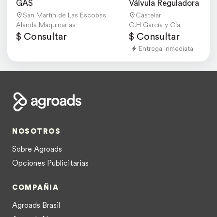
GAS
Válvula Reguladora de A
San Martín de Las Escobas
Castelar
Alanda Maquinarias
O.H García y Cía.
$ Consultar
$ Consultar
Entrega Inmediata
NOSOTROS
Sobre Agroads
Opciones Publicitarias
COMPAÑIA
Agroads Brasil