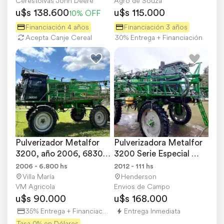
Cerestolvas John Deere
Agro de Souza
u$s 138.600
u$s 115.000
10% OFF
Financiación 4 años
Financiación 3 años
Acepta Canje Cereal
30% Entrega + Financiación
Pulverizador Metalfor 
Pulverizadora Metalfor 
3200, año 2006, 6830 
3200 Serie Especial 
Hs de Motor,
Reacondicionada
2006 - 6.800 hs
2012 - 111 hs
Villa María
Henderson
VM Agricola
Envios de Campo
u$s 90.000
u$s 168.000
35% Entrega + Financiación
Entrega Inmediata
Tasa 0% en Dólares