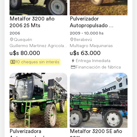
Metalfor 3200 año 
Pulverizador 
2006 25 Mts
Autopropulsado 
Metalfor 3200
2006
2009 - 10.000 hs
Quequén
Berabevú
Guillermo Martinez Agricola S.A.
Multiagro Maquinarias
u$s 80.000
u$s 63.000
Entrega Inmediata
10 cheques sin interés
Financiación de fábrica
Pulverizadora 
Metalfor 3200 SE año 