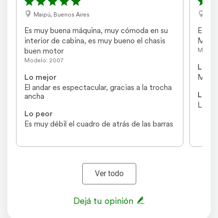
Maipú, Buenos Aires
Los
Es muy buena máquina, muy cómoda en su 
Excel
interior de cabina, es muy bueno el chasis 
Muy c
buen motor
Modelo
Modelo: 2007
Lo me
Lo mejor
Muy b
El andar es espectacular, gracias a la trocha 
Lo pe
ancha
La re
Lo peor
Es muy débil el cuadro de atrás de las barras
Ver todo
Dejá tu opinión