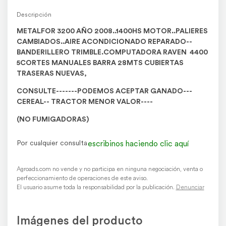
Descripción
METALFOR 3200 AÑO 2008..1400HS MOTOR..PALIERES
CAMBIADOS..AIRE ACONDICIONADO REPARADO--
BANDERILLERO TRIMBLE.COMPUTADORA RAVEN 4400
5CORTES MANUALES BARRA 28MTS CUBIERTAS
TRASERAS NUEVAS,
CONSULTE-------PODEMOS ACEPTAR GANADO---
CEREAL-- TRACTOR MENOR VALOR----
(NO FUMIGADORAS)
escribinos haciendo clic aquí
Por cualquier consulta
Agroads.com no vende y no participa en ninguna negociación, venta o
perfeccionamiento de operaciones de este aviso.
El usuario asume toda la responsabilidad por la publicación.
Denunciar
Imágenes del producto