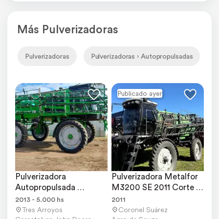
Más Pulverizadoras
Pulverizadoras
Pulverizadoras › Autopropulsadas
P
Publicado ayer
Pulverizadora 
Pulverizadora Metalfor 
Autopropulsada 
M3200 SE 2011 Corte + 
Metalfor 3200 año 
Piloto
2013 - 5.000 hs
2011
2013.
Tres Arroyos
Coronel Suárez