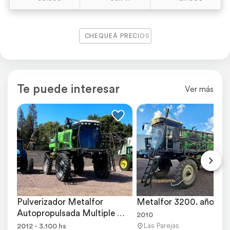
CHEQUEÁ PRECIOS
Te puede interesar
Ver más
Pulverizador Metalfor 
Metalfor 3200. año 201
Autopropulsada Multiple 
2010
3200
Las Parejas
2012 - 3.100 hs