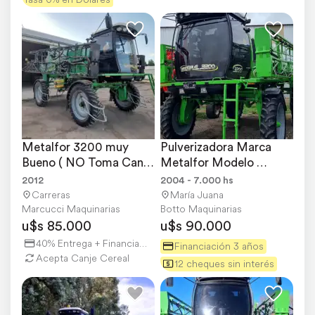
Metalfor 3200 muy 
Pulverizadora Marca 
Bueno ( NO Toma Canje 
Metalfor Modelo 
)
Multiple 3200
2012
2004 - 7.000 hs
Carreras
María Juana
Marcucci Maquinarias
Botto Maquinarias
u$s 85.000
u$s 90.000
40% Entrega + Financiación
Financiación 3 años
Acepta Canje Cereal
12 cheques sin interés