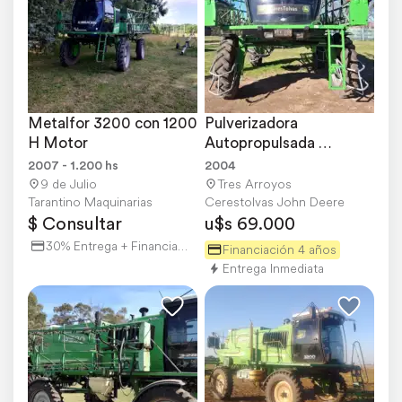
Metalfor 3200 con 1200 
Pulverizadora 
H Motor
Autopropulsada 
Metalfor 3200 año 
2007 - 1.200 hs
2004
2004.
9 de Julio
Tres Arroyos
Tarantino Maquinarias
Cerestolvas John Deere
$ Consultar
u$s 69.000
30% Entrega + Financiación
Financiación 4 años
Entrega Inmediata