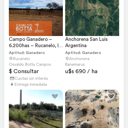
Campo Ganadero – 
Anchorena San Luis 
6.200has – Rucanelo, la 
Argentina
Pampa
Aptitud: Ganadero
Aptitud: Ganadero
Rucanelo
Anchorena
Osvaldo Botta Campos
Banemarus
$ Consultar
u$s 690 / ha
Cuotas sin interés
Entrega Inmediata