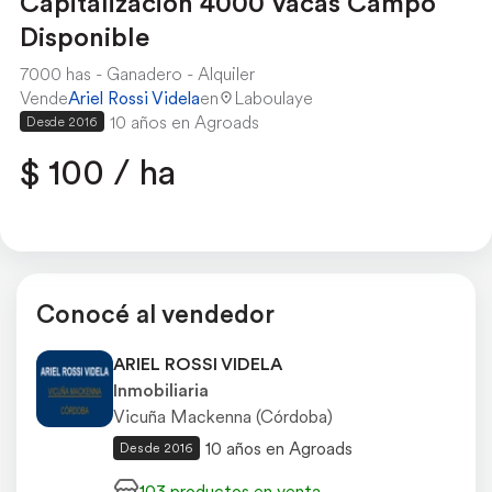
Capitalización 4000 Vacas Campo
Disponible
7000 has
Ganadero
Alquiler
Vende
Ariel Rossi Videla
en
Laboulaye
10 años en Agroads
Desde 2016
$ 100 / ha
Conocé al vendedor
ARIEL ROSSI VIDELA
Inmobiliaria
Vicuña Mackenna (Córdoba)
10 años en Agroads
Desde 2016
103 productos en venta