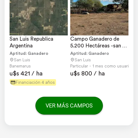
San Luis Republica 
Campo Ganadero de 
Argentina
5.200 Hectáreas -san 
Luis
Aptitud: Ganadero
Aptitud: Ganadero
San Luis
San Luis
Banemarus
Particular - 1 mes como usuario
u$s 421 / ha
u$s 800 / ha
Financiación 4 años
VER MÁS CAMPOS