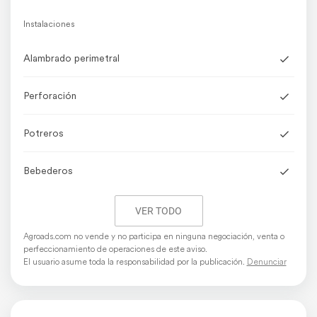
Instalaciones
Alambrado perimetral
Perforación
Potreros
Bebederos
Pozo
VER TODO
Agroads.com no vende y no participa en ninguna negociación, venta o
Bomba de agua
perfeccionamiento de operaciones de este aviso.
El usuario asume toda la responsabilidad por la publicación.
Denunciar
Mangas