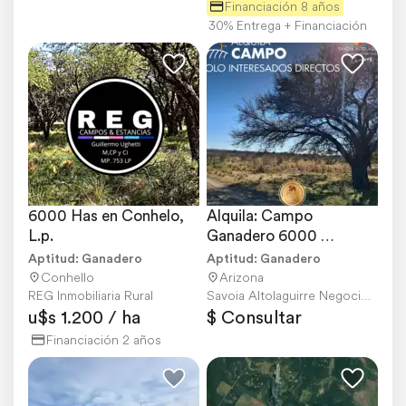
Financiación 8 años
30% Entrega + Financiación
6000 Has en Conhelo, 
Alquila: Campo 
L.p.
Ganadero 6000 
Hectáreas en Arizona, 
Aptitud: Ganadero
Aptitud: Ganadero
San Luis
Conhello
Arizona
REG Inmobiliaria Rural
Savoia Altolaguirre Negocios Inmobiliarios
u$s 1.200 / ha
$ Consultar
Financiación 2 años