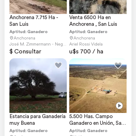
Anchorena 7.715 Ha - 
Venta 6500 Ha en 
San Luis
Anchorena , San Luis
Aptitud: Ganadero
Aptitud: Ganadero
Anchorena
Anchorena
José M. Zimmermann - Negocios Inmobiliarios
Ariel Rossi Videla
$ Consultar
u$s 700 / ha
Estancia para Ganadería 
5.500 Has. Campo 
muy Buena
Ganadero en Unión, San 
Luis
Aptitud: Ganadero
Aptitud: Ganadero