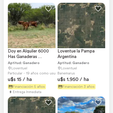
Doy en Alquiler 6000 
Loventue la Pampa 
Has Ganaderas 
Argentina
Excelentes N de la 
Aptitud: Ganadero
Aptitud: Ganadero
Pampa
Loventuel
Loventuel
Particular - 19 años como usuario
Banemarus
u$s 15 / ha
u$s 1.950 / ha
Financiación 5 años
Financiación 3 años
Entrega Inmediata