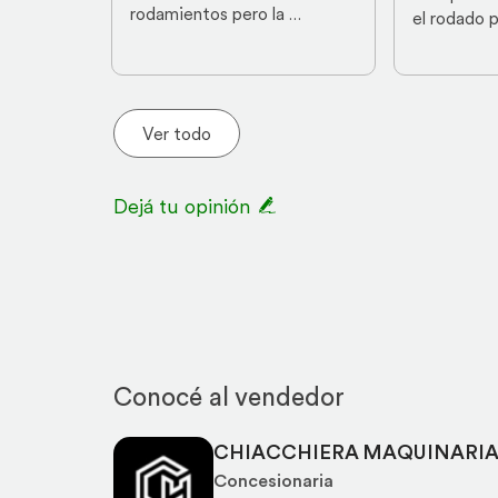
desgastes
rodamientos pero la 
el rodado p
maquina vivia afuera
rotoenfard
bdimension
va cargada
Ver todo
Dejá tu opinión
Conocé al vendedor
CHIACCHIERA MAQUINARI
Concesionaria