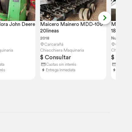
ora John Deere 
Maicero Mainero MDD-100 
Maicero
20lineas
18 Lineas
2018
Nuevo
Carcarañá
Carcara
uinaria
Chiacchiera Maquinaria
Chiacchier
$ Consultar
$ Consu
ata
Cuotas sin interés
30% Entr
erés
Entrega Inmediata
Entrega 