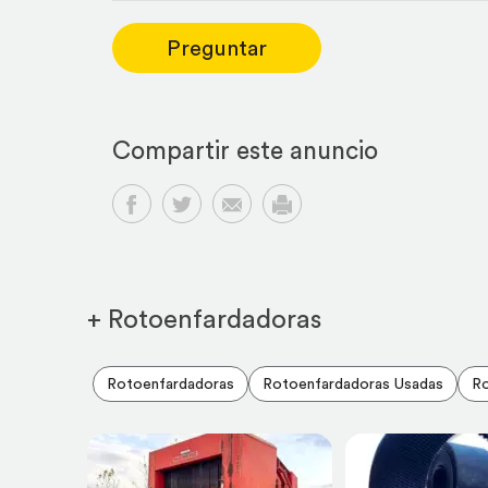
Preguntar
Compartir este anuncio
Compartir en Facebook
Compartir en Twitter
Compartir por email
Imprimir
+ Rotoenfardadoras
Rotoenfardadoras
Rotoenfardadoras Usadas
Ro