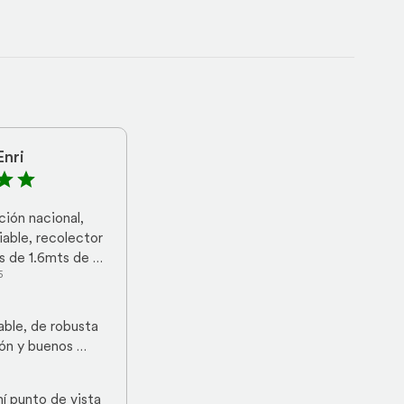
Enri
ión nacional, 
able, recolector 
os de 1.6mts de 
5
ble, de robusta 
ón y buenos 
 hasta funciona 
on algunos 
í punto de vista 