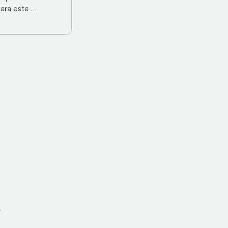
ara esta 
adora queda su 
ado, más cuando 
 con peso
A