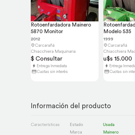
Rotoenfardadora Mainero 
Rotoenfardad
5870 Monitor
Modelo 535
2012
1999
Carcarañá
Carcarañá
Chiacchiera Maquinaria
Chiacchiera Maq
$ Consultar
u$s 15.000
Entrega Inmediata
Entrega Inmedi
Cuotas sin interés
Cuotas sin int
Información del producto
Características
Estado
Usada
Marca
Mainero