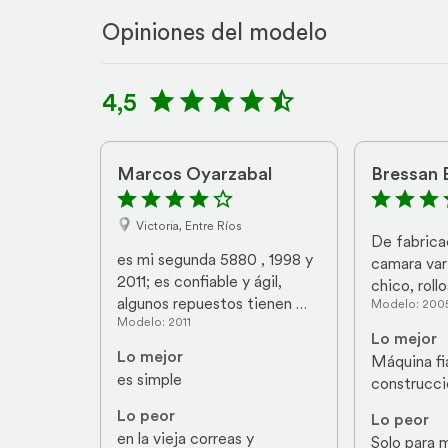
Opiniones del modelo
4,5
Marcos Oyarzabal
Bressan 
Victoria, Entre Ríos
De fabricac
es mi segunda 5880 , 1998 y 
camara vari
2011; es confiable y ágil, 
chico, roll
algunos repuestos tienen 
Modelo: 200
ancho
Modelo: 2011
precios exorbitantes.
Lo mejor
Lo mejor
Máquina fia
es simple
construcci
materiales,
Lo peor
Lo peor
muy bien c
en la vieja correas y 
Solo para m