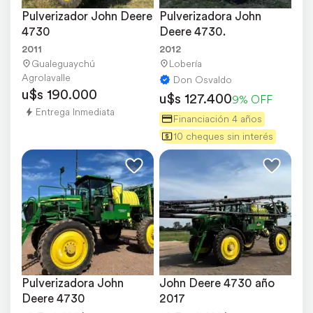
Pulverizador John Deere 
Pulverizadora John 
4730
Deere 4730.
2011
2012
Gualeguaychú
Lobería
Agrolavalle
Don Osvaldo
u$s 190.000
u$s 127.400
9% OFF
Entrega Inmediata
Financiación 4 años
10 cheques sin interés
Pulverizadora John 
John Deere 4730 año 
Deere 4730
2017