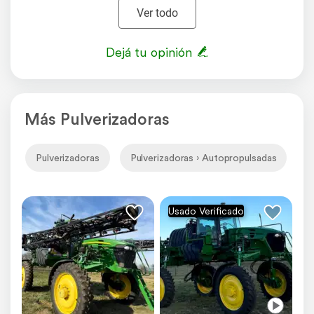
Ver todo
Dejá tu opinión
Más Pulverizadoras
Pulverizadoras
Pulverizadoras › Autopropulsadas
P
Usado Verificado