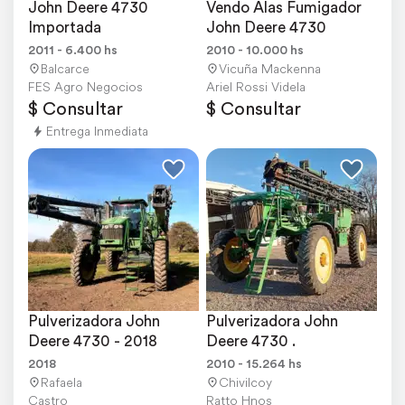
John Deere 4730 
Vendo Alas Fumigador 
Importada
John Deere 4730
2011 - 6.400 hs
2010 - 10.000 hs
Balcarce
Vicuña Mackenna
FES Agro Negocios
Ariel Rossi Videla
$ Consultar
$ Consultar
Entrega Inmediata
Pulverizadora John 
Pulverizadora John 
Deere 4730 - 2018
Deere 4730 .
2018
2010 - 15.264 hs
Rafaela
Chivilcoy
Castro
Ratto Hnos