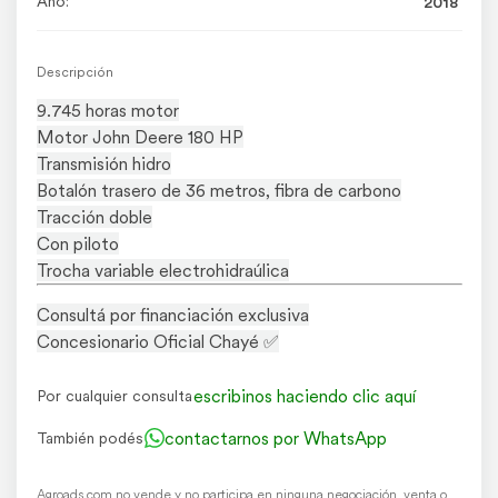
Año:
2018
Descripción
9.745 horas motor
Motor John Deere 180 HP
Transmisión hidro
Botalón trasero de 36 metros, fibra de carbono
Tracción doble
Con piloto
Trocha variable electrohidraúlica
Consultá por financiación exclusiva
Concesionario Oficial Chayé ✅
escribinos haciendo clic aquí
Por cualquier consulta
contactarnos por WhatsApp
También podés
Agroads.com no vende y no participa en ninguna negociación, venta o