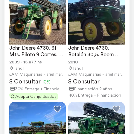
John Deere 4730. 31 
John Deere 4730. 
Mts. Piloto 9 Cortes. 
Botalón 30,5. Boom 
ROD 380. 15877 Hs
Track Piloto 9 Cortes
2009 - 15.877 hs
2010
Tandil
Tandil
JAM Maquinarias - ariel martinez
JAM Maquinarias - ariel martinez
$ Consultar
$ Consultar
-10%
30% Entrega + Financiación
Financiación 2 años
40% Entrega + Financiación
Acepta Canje Usados