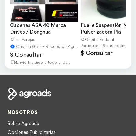
Cadenas ASA 40 Marca 
Fuelle Suspensión Neum
Drives / Donghua
Pulverizadora Pla
Las Parejas
Capital Federal
Particular - 8 años como usu
Cristian Gorr - Repuestos Agricolas
$ Consultar
$ Consultar
Envío Incluido a todo el país
NOSOTROS
Sobre Agroads
Opciones Publicitarias