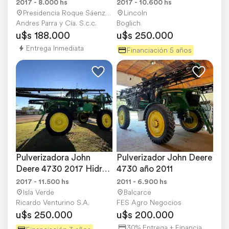
2017 - 8.000 hs
2017 - 10.600 hs
Presidencia Roque Sáenz Peña
Lincoln
Andres Parra y Cía. S.c.c.
Boglich
u$s 188.000
u$s 250.000
Entrega Inmediata
Financiación 5 años
Pulverizadora John 
Pulverizador John Deere 
Deere 4730 2017 Hidro 
4730 año 2011
Bot. 36mts Full CAR
2017 - 11.500 hs
2011 - 6.900 hs
Isla Verde
Balcarce
Ricardo Venturino S.A.
FES Agro Negocios
u$s 250.000
u$s 200.000
30% Entrega + Financiación