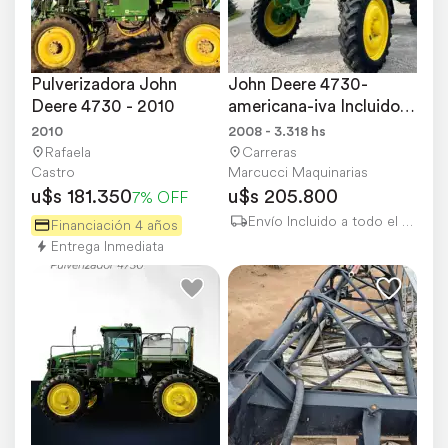
Pulverizadora John 
John Deere 4730-
Deere 4730 - 2010
americana-iva Incluido. 
Oportunidad
2010
2008 - 3.318 hs
Rafaela
Carreras
Castro
Marcucci Maquinarias
u$s 181.350
u$s 205.800
7% OFF
Envío Incluido a todo el país
Financiación 4 años
Entrega Inmediata