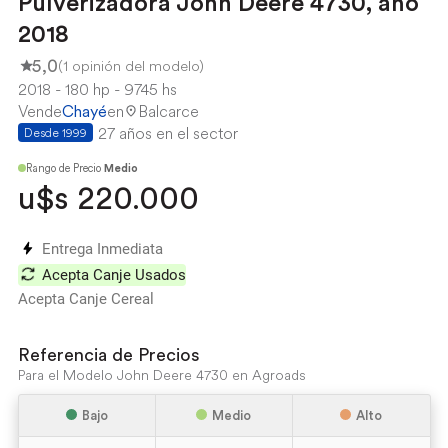
Pulverizadora John Deere 4730, año
2018
5,0
(1 opinión del modelo)
2018
180 hp
9745 hs
Vende
Chayé
en
Balcarce
27 años en el sector
Desde 1999
Rango de Precio
Medio
u$s 220.000
Entrega Inmediata
Acepta Canje Usados
Acepta Canje Cereal
Referencia de Precios
Para el Modelo John Deere 4730 en Agroads
Bajo
Medio
Alto