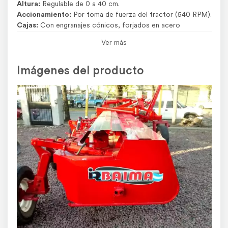
Altura:
Regulable de 0 a 40 cm.
Accionamiento:
Por toma de fuerza del tractor (540 RPM).
Cajas:
Con engranajes cónicos, forjados en acero
templado y rectificado que otorgan mayor suavidad y alta
Ver más
vida útil.
Sistema hidráulico: Con tres cilindros, circuito y mangueras
Imágenes del producto
para conectar al tractor.
Capacidad de trabajo:
Hasta 5 has. /hora.
Potencia requerida:
70 a 75 HP.
Peso:
Aproximadamente 1.650 Kg.
NUEVA!!
ENTREGA INMEDIATA!!
DISPONIBLE EN CHIVILCOY
PRECIO + IVA!!
escribinos haciendo clic aquí
Por cualquier consulta
contactarnos por WhatsApp
También podés