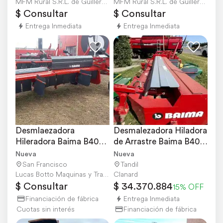
MFM Rural S.R.L. de Guillermo Culacciati e HI
MFM Rural S.R.L. de Guillermo Culacciati e HI
$ Consultar
$ Consultar
Entrega Inmediata
Entrega Inmediata
Desmlaezadora 
Desmalezadora Hiladora 
Hileradora Baima B400 
de Arrastre Baima B400 
de 4 Mts
de 4 Mts
Nueva
Nueva
San Francisco
Tandil
Lucas Botto Maquinas y Tractores
Clanard
$ Consultar
$ 34.370.884
15% OFF
Financiación de fábrica
Entrega Inmediata
Cuotas sin interés
Financiación de fábrica