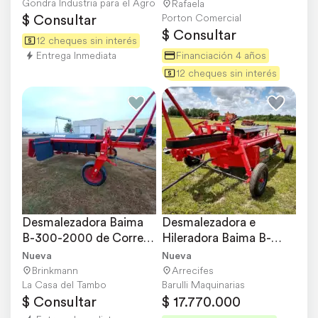
Gondra Industria para el Agro
Rafaela
$ Consultar
Porton Comercial
$ Consultar
12 cheques sin interés
Entrega Inmediata
Financiación 4 años
12 cheques sin interés
Desmalezadora Baima 
Desmalezadora e 
B-300-2000 de Correa 
Hileradora Baima B-
Plana-
300-2000 Disponible
Nueva
Nueva
Brinkmann
Arrecifes
La Casa del Tambo
Barulli Maquinarias
$ Consultar
$ 17.770.000