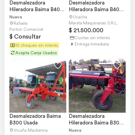
Desmalezadora 
Desmalezadora 
Hileradora Baima B400 
Hileradora Baima B400 
Cardánica Nueva
(reparada)
Nueva
Ucacha
Marata Maquinarias S.R.L.
Rafaela
$ 21.500.000
Porton Comercial
$ Consultar
Cuotas sin interés
Entrega Inmediata
12 cheques sin interés
Acepta Canje Usados
Desmalezadora Baima 
Desmalezadora 
B300 Usada
Hileradora Baima B300-
2000 Nueva
Vicuña Mackenna
Nueva