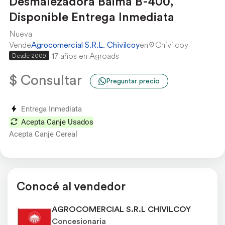
Desmalezadora Baima B-400,
Disponible Entrega Inmediata
Nueva
Vende
Agrocomercial S.R.L. Chivilcoy
en
Chivilcoy
17 años en Agroads
Desde 2009
$ Consultar
Preguntar precio
Entrega Inmediata
Acepta Canje Usados
Acepta Canje Cereal
Conocé al vendedor
AGROCOMERCIAL S.R.L CHIVILCOY
Concesionaria