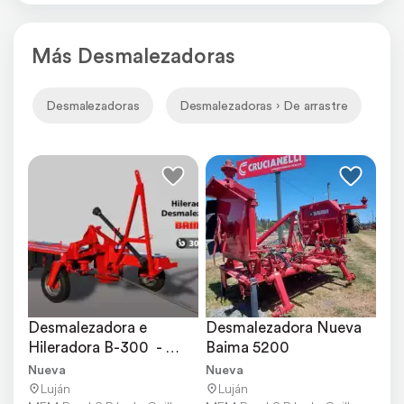
Más Desmalezadoras
Desmalezadoras
Desmalezadoras › De arrastre
De
Desmalezadora e 
Desmalezadora Nueva 
Hileradora B-300  - 
Baima 5200
Entrega Inmediata
Nueva
Nueva
Luján
Luján