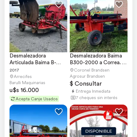
Desmalezadora 
Desmalezadora Baima 
Articulada Baima B-
B300-2000 a Correa. 
5200 año 2017
Disponible
2017
Coronel Brandsen
Agrosur Brandsen
Arrecifes
$ Consultar
Barulli Maquinarias
u$s 16.000
Entrega Inmediata
7 cheques sin interés
Acepta Canje Usados