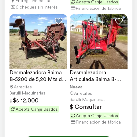
Entrega Inmediata
Acepta Canje Usados
6 cheques sin interés
Financiación de fábrica
Desmalezadora Baima 
Desmalezadora 
B-5200 de 5,20 Mts de 
Articulada Baima B-
Ancho de Labor
4300 Nuevo
Arrecifes
Nueva
Barulli Maquinarias
Arrecifes
u$s 12.000
Barulli Maquinarias
$ Consultar
Acepta Canje Usados
Acepta Canje Usados
Financiación de fábrica