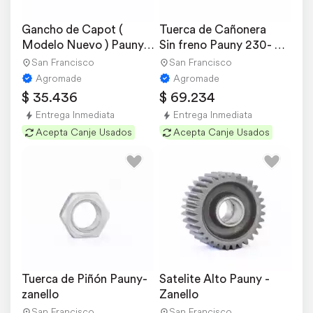
Gancho de Capot ( 
Tuerca de Cañonera 
Modelo Nuevo ) Pauny-
Sin freno Pauny 230- 
zanello
250- 280 a
San Francisco
San Francisco
Agromade
Agromade
$ 35.436
$ 69.234
Entrega Inmediata
Entrega Inmediata
Acepta Canje Usados
Acepta Canje Usados
Tuerca de Piñón Pauny-
Satelite Alto Pauny - 
zanello
Zanello
San Francisco
San Francisco