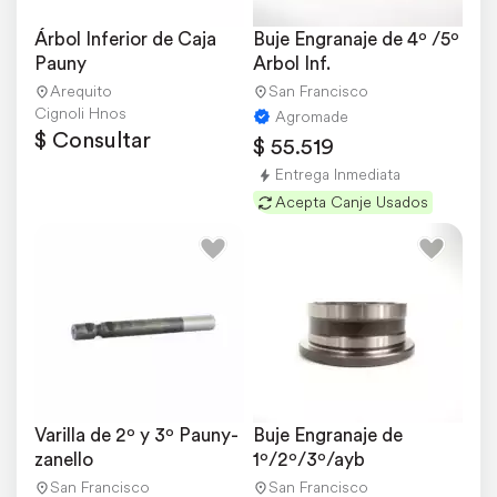
Árbol Inferior de Caja 
Buje Engranaje de 4º /5º 
Pauny
Arbol Inf.
Arequito
San Francisco
Cignoli Hnos
Agromade
$ Consultar
$ 55.519
Entrega Inmediata
Acepta Canje Usados
Varilla de 2º y 3º Pauny-
Buje Engranaje de 
zanello
1º/2º/3º/ayb
San Francisco
San Francisco