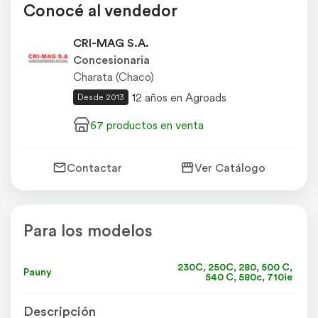
Conocé al vendedor
CRI-MAG S.A.
Concesionaria
Charata (Chaco)
12 años en Agroads
Desde 2013
67 productos en venta
Contactar
Ver Catálogo
Para los modelos
230C
,
250C
,
280
,
500 C
,
Pauny
540 C
,
580c
,
710ie
Descripción