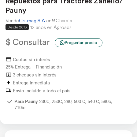
Repuestos para Tractores Zanello/
Pauny
Vende
Cri-mag S.A.
en
Charata
12 años en Agroads
Desde 2013
$ Consultar
Preguntar precio
Cuotas sin interés
25% Entrega + Financiación
3 cheques sin interés
Entrega Inmediata
Envío Incluido a todo el país
Para Pauny
230C, 250C, 280, 500 C, 540 C, 580c,
710ie