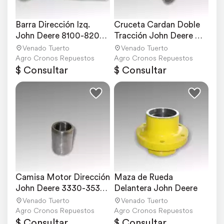
Barra Dirección Izq. 
Cruceta Cardan Doble 
John Deere 8100-8200-
Tracción John Deere 
8300
4050-4560
Venado Tuerto
Venado Tuerto
Agro Cronos Repuestos
Agro Cronos Repuestos
$ Consultar
$ Consultar
Camisa Motor Dirección 
Maza de Rueda 
John Deere 3330-3530-
Delantera John Deere
4530-4730
Venado Tuerto
Venado Tuerto
Agro Cronos Repuestos
Agro Cronos Repuestos
$ Consultar
$ Consultar