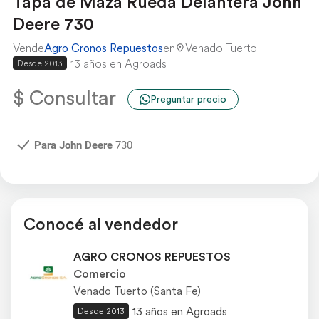
Tapa de Maza Rueda Delantera John
Deere 730
Vende
Agro Cronos Repuestos
en
Venado Tuerto
13 años en Agroads
Desde 2013
$ Consultar
Preguntar precio
Para John Deere
730
Conocé al vendedor
AGRO CRONOS REPUESTOS
Comercio
Venado Tuerto (Santa Fe)
13 años en Agroads
Desde 2013