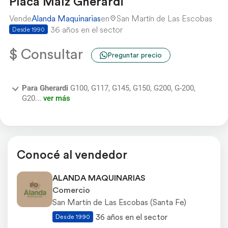
Placa Maíz Gherardi
Vende
Alanda Maquinarias
en
San Martín de Las Escobas
36 años en el sector
Desde 1990
$ Consultar
Preguntar precio
Para Gherardi
G100, G117, G145, G150, G200, G-200,
G20...
ver más
Conocé al vendedor
ALANDA MAQUINARIAS
Comercio
San Martín de Las Escobas (Santa Fe)
36 años en el sector
Desde 1990