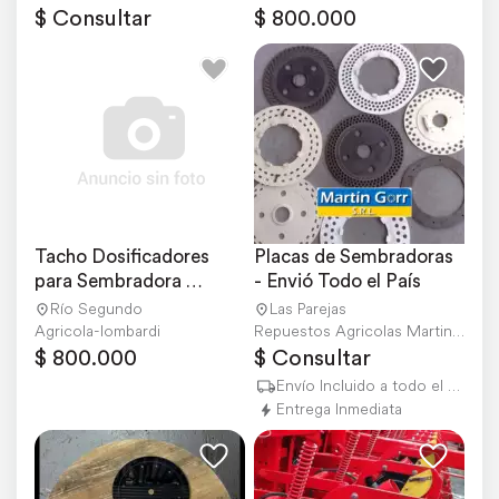
$ Consultar
$ 800.000
Tacho Dosificadores 
Placas de Sembradoras 
para Sembradora 
- Envió Todo el País
Gherardi
Río Segundo
Las Parejas
Agricola-lombardi
Repuestos Agricolas Martin Gorr S.R.L.
$ 800.000
$ Consultar
Envío Incluido a todo el país
Entrega Inmediata