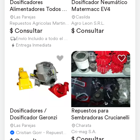
Dosificadores 
Dosificador Neumático 
Alimentadores Todos 
Matermacc EV4
los Modelos
Las Parejas
Casilda
Repuestos Agricolas Martin Gorr S.R.L.
Agro Leon S.R.L.
$ Consultar
$ Consultar
Envío Incluido a todo el país
Entrega Inmediata
Dosificadores / 
Repuestos para 
Dosificador Geronzi
Sembradoras Crucianelli
Las Parejas
Charata
Cri-mag S.A.
Cristian Gorr - Repuestos Agricolas
$ Consultar