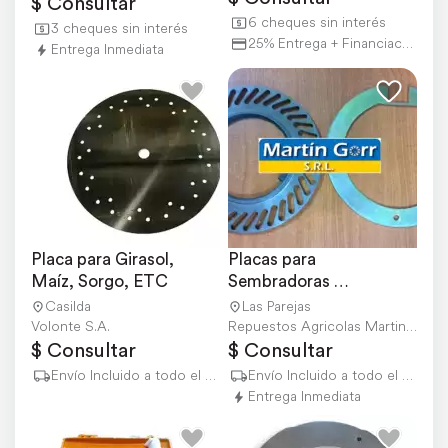
$ Consultar
6 cheques sin interés
3 cheques sin interés
25% Entrega + Financiación
Entrega Inmediata
Placa para Girasol, 
Placas para 
Maíz, Sorgo, ETC
Sembradoras 
Consúltanos
Casilda
Las Parejas
Volonte S.A.
Repuestos Agricolas Martin Gorr S.R.L.
$ Consultar
$ Consultar
Envío Incluido a todo el país
Envío Incluido a todo el país
Entrega Inmediata