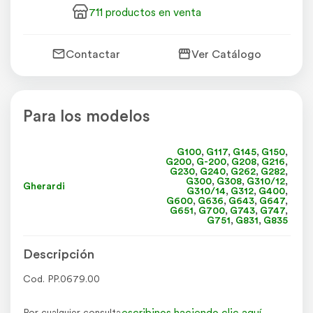
711 productos en venta
Contactar
Ver Catálogo
Para los modelos
G100
,
G117
,
G145
,
G150
,
G200
,
G-200
,
G208
,
G216
,
G230
,
G240
,
G262
,
G282
,
G300
,
G308
,
G310/12
,
Gherardi
G310/14
,
G312
,
G400
,
G600
,
G636
,
G643
,
G647
,
G651
,
G700
,
G743
,
G747
,
G751
,
G831
,
G835
Descripción
Cod. PP.0679.00
escribinos haciendo clic aquí
Por cualquier consulta