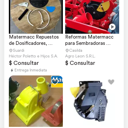
Matermacc Repuestos 
Reformas Matermacc 
de Dosificadores, 
para Sembradoras 
Concesionario Oficial.
Giorgi
Suardi
Casilda
Héctor Poletto e Hijos S.A.
Agro Leon S.R.L.
$ Consultar
$ Consultar
Entrega Inmediata