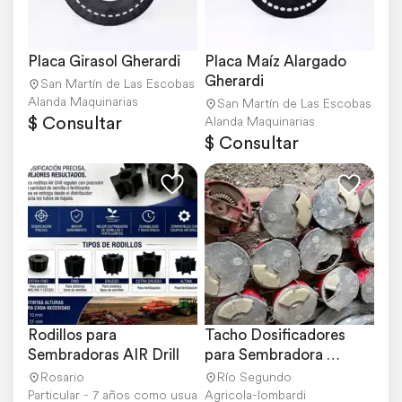
Placa Girasol Gherardi
Placa Maíz Alargado 
Gherardi
San Martín de Las Escobas
Alanda Maquinarias
San Martín de Las Escobas
$ Consultar
Alanda Maquinarias
$ Consultar
Rodillos para 
Tacho Dosificadores 
Sembradoras AIR Drill
para Sembradora 
Gherardi
Rosario
Río Segundo
Particular - 7 años como usuario
Agricola-lombardi