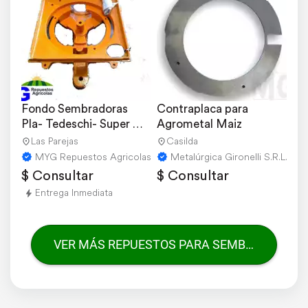
Fondo Sembradoras 
Contraplaca para 
Pla- Tedeschi- Super 
Agrometal Maiz
Walter - Agrometal
Las Parejas
Casilda
MYG Repuestos Agricolas
Metalúrgica Gironelli S.R.L.
$ Consultar
$ Consultar
Entrega Inmediata
VER MÁS REPUESTOS PARA SEMBRADORAS