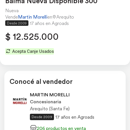
Baima Nueva Disponible 300
Nueva
Vende
Martin Morelli
en
Arequito
17 años en Agroads
Desde 2009
$ 12.525.000
Acepta Canje Usados
Conocé al vendedor
MARTIN MORELLI
Concesionaria
Arequito (Santa Fe)
17 años en Agroads
Desde 2009
206 productos en venta