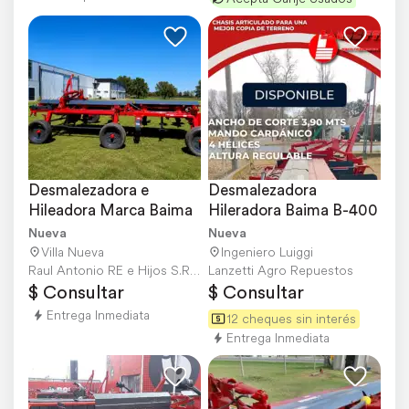
Desmalezadora e 
Desmalezadora 
Hileadora Marca Baima
Hileradora Baima B-400
Nueva
Nueva
Villa Nueva
Ingeniero Luiggi
Raul Antonio RE e Hijos S.R.L.
Lanzetti Agro Repuestos
$ Consultar
$ Consultar
Entrega Inmediata
12 cheques sin interés
Entrega Inmediata