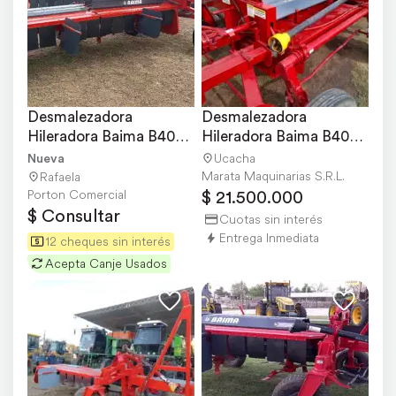
Desmalezadora 
Desmalezadora 
Hileradora Baima B400 
Hileradora Baima B400 
Cardánica Nueva
(reparada)
Nueva
Ucacha
Marata Maquinarias S.R.L.
Rafaela
$ 21.500.000
Porton Comercial
$ Consultar
Cuotas sin interés
Entrega Inmediata
12 cheques sin interés
Acepta Canje Usados