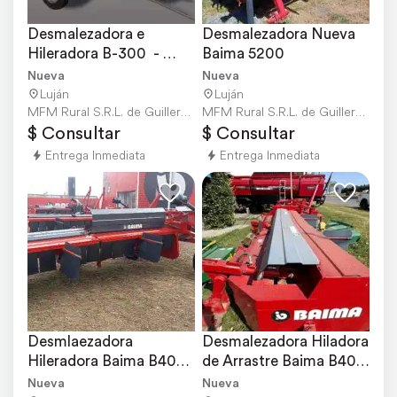
Desmalezadora e 
Desmalezadora Nueva 
Hileradora B-300  - 
Baima 5200
Entrega Inmediata
Nueva
Nueva
Luján
Luján
MFM Rural S.R.L. de Guillermo Culacciati e HI
MFM Rural S.R.L. de Guillermo Culacciati e HI
$ Consultar
$ Consultar
Entrega Inmediata
Entrega Inmediata
Desmlaezadora 
Desmalezadora Hiladora 
Hileradora Baima B400 
de Arrastre Baima B400 
de 4 Mts
de 4 Mts
Nueva
Nueva