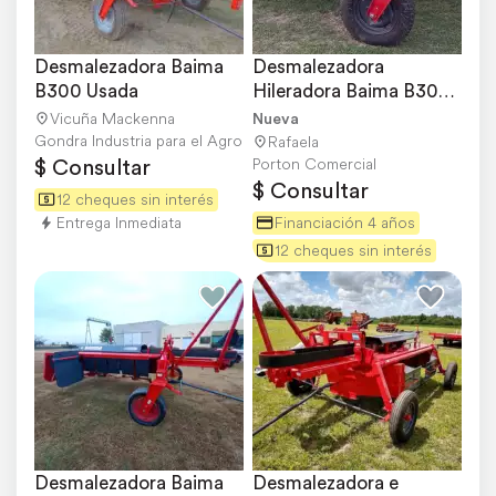
Desmalezadora Baima 
Desmalezadora 
B300 Usada
Hileradora Baima B300-
2000 Nueva
Vicuña Mackenna
Nueva
Gondra Industria para el Agro
Rafaela
$ Consultar
Porton Comercial
$ Consultar
12 cheques sin interés
Entrega Inmediata
Financiación 4 años
12 cheques sin interés
Desmalezadora Baima 
Desmalezadora e 