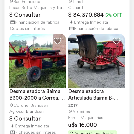
San Francisco
Tandil
Lucas Botto Maquinas y Tractores
Clanard
$ Consultar
$ 34.370.884
15% OFF
Financiación de fábrica
Entrega Inmediata
Cuotas sin interés
Financiación de fábrica
Desmalezadora Baima 
Desmalezadora 
B300-2000 a Correa. 
Articulada Baima B-
Disponible
5200 año 2017
Coronel Brandsen
2017
Agrosur Brandsen
Arrecifes
$ Consultar
Barulli Maquinarias
u$s 16.000
Entrega Inmediata
7 cheques sin interés
Acepta Canje Usados