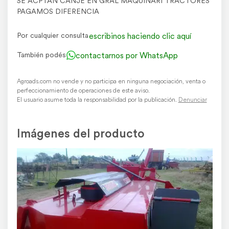
SE ACPTAN CANJE EN GRAL MAQUINARI TRACTORES
PAGAMOS DIFERENCIA
escribinos haciendo clic aquí
Por cualquier consulta
contactarnos por WhatsApp
También podés
Agroads.com no vende y no participa en ninguna negociación, venta o
perfeccionamiento de operaciones de este aviso.
El usuario asume toda la responsabilidad por la publicación.
Denunciar
Imágenes del producto