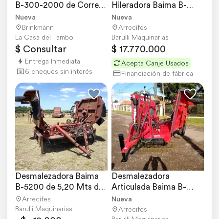
B-300-2000 de Correa 
Hileradora Baima B-
Plana-
300-2000 Disponible
Nueva
Nueva
Brinkmann
Arrecifes
La Casa del Tambo
Barulli Maquinarias
$ Consultar
$ 17.770.000
Entrega Inmediata
Acepta Canje Usados
6 cheques sin interés
Financiación de fábrica
Desmalezadora Baima 
Desmalezadora 
B-5200 de 5,20 Mts de 
Articulada Baima B-
Ancho de Labor
4300 Nuevo
Arrecifes
Nueva
Barulli Maquinarias
Arrecifes
Barulli Maquinarias