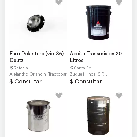
Faro Delantero (vic-86) 
Aceite Transmision 20 
Deutz
Litros
Rafaela
Santa Fe
Alejandro Orlandini Tractopartes
Zuqueli Hnos. S.R.L.
$ Consultar
$ Consultar