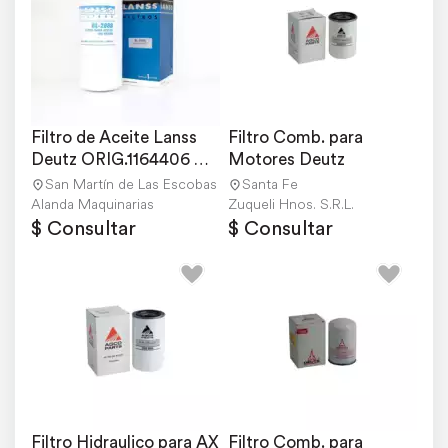
Filtro de Aceite Lanss 
Filtro Comb. para 
Deutz ORIG.1164406 
Motores Deutz
4305722
San Martín de Las Escobas
Santa Fe
Alanda Maquinarias
Zuqueli Hnos. S.R.L.
$ Consultar
$ Consultar
Filtro Hidraulico para AX
Filtro Comb. para 