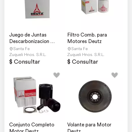
Juego de Juntas 
Filtro Comb. para 
Descarbonizacion 
Motores Deutz
Motores 913
Santa Fe
Santa Fe
Zuqueli Hnos. S.R.L.
Zuqueli Hnos. S.R.L.
$ Consultar
$ Consultar
Conjunto Completo 
Volante para Motor 
Motor Deutz
Deutz