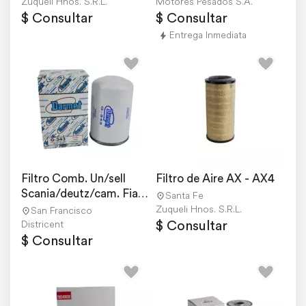
Zuqueli Hnos. S.R.L.
Motores Pesados S.A.
$ Consultar
$ Consultar
Entrega Inmediata
Filtro Comb. Un/sell 
Filtro de Aire AX - AX4
Scania/deutz/cam. Fiat 
Santa Fe
150
Zuqueli Hnos. S.R.L.
San Francisco
$ Consultar
Districent
$ Consultar