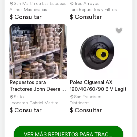
Zanello
San Martín de Las Escobas
Tres Arroyos
Alanda Maquinarias
Lara Repuestos y Filtros
$ Consultar
$ Consultar
Repuestos para 
Polea Ciguenal AX 
Tractores John Deere 
120/40/60/90 3 V Legit
730 Envio a Todo el Pais
Salto
San Francisco
Leonardo Gabriel Martire
Districent
$ Consultar
$ Consultar
VER MÁS REPUESTOS PARA TRACTORES