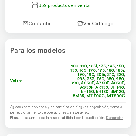
359 productos en venta
Contactar
Ver Catálogo
Para los modelos
100
,
110
,
125i
,
135
,
145
,
150
,
150
,
165
,
170
,
175
,
180
,
185i
,
190
,
190
,
205i
,
210
,
220
,
293
,
353
,
750
,
850
,
950
,
Valtra
990
,
A650F
,
A750F
,
A850F
,
A950F
,
AR150
,
BH 140
,
BH160
,
BH180
,
BM120
,
BM85
,
MT700C
,
MT800C
Agroads.com no vende y no participa en ninguna negociación, venta o
perfeccionamiento de operaciones de este aviso.
El usuario asume toda la responsabilidad por la publicación.
Denunciar