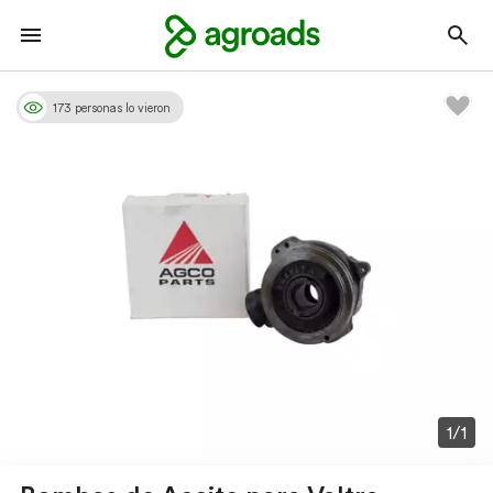
173 personas lo vieron
1/1