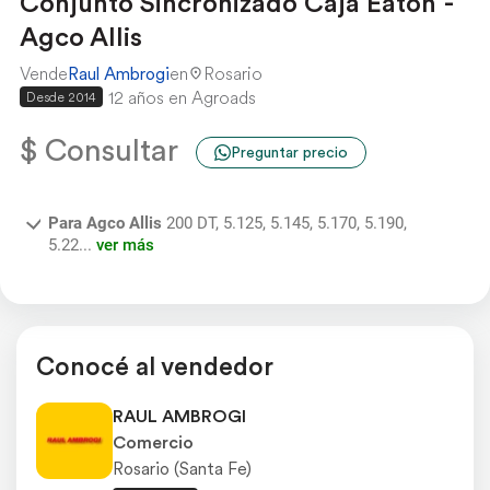
Conjunto Sincronizado Caja Eaton -
Agco Allis
Vende
Raul Ambrogi
en
Rosario
12 años en Agroads
Desde 2014
$ Consultar
Preguntar precio
Para Agco Allis
200 DT, 5.125, 5.145, 5.170, 5.190,
5.22...
ver más
Conocé al vendedor
RAUL AMBROGI
Comercio
Rosario (Santa Fe)