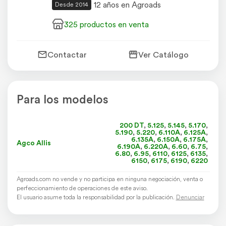
12 años en Agroads
Desde 2014
325 productos en venta
Contactar
Ver Catálogo
Para los modelos
200 DT
,
5.125
,
5.145
,
5.170
,
5.190
,
5.220
,
6.110A
,
6.125A
,
6.135A
,
6.150A
,
6.175A
,
Agco Allis
6.190A
,
6.220A
,
6.60
,
6.75
,
6.80
,
6.95
,
6110
,
6125
,
6135
,
6150
,
6175
,
6190
,
6220
Agroads.com no vende y no participa en ninguna negociación, venta o
perfeccionamiento de operaciones de este aviso.
El usuario asume toda la responsabilidad por la publicación.
Denunciar