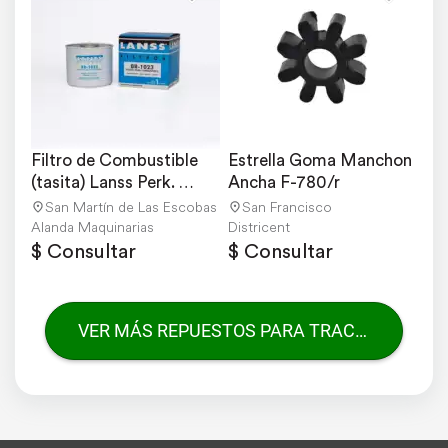
Filtro de Combustible 
Estrella Goma Manchon 
(tasita) Lanss Perk. 
Ancha F-780/r
004060
San Martín de Las Escobas
San Francisco
Alanda Maquinarias
Districent
$ Consultar
$ Consultar
VER MÁS REPUESTOS PARA TRACTORES