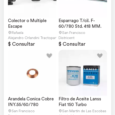
Colector o Multiple 
Esparrago T/cil. F-
Escape
60/780 Std. 418 MM.
Rafaela
San Francisco
Alejandro Orlandini Tractopartes
Districent
$ Consultar
$ Consultar
Arandela Conica Cobre 
Filtro de Aceite Lanss 
INY.55/60/780
Fiat 150 Turbo
San Francisco
San Martín de Las Escobas