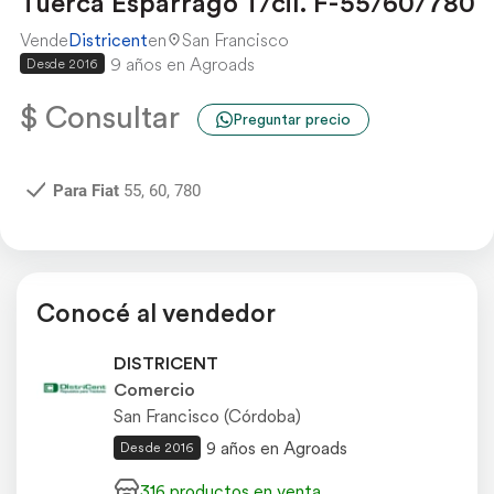
Tuerca Esparrago T/cil. F-55/60/780
Vende
Districent
en
San Francisco
9 años en Agroads
Desde 2016
$ Consultar
Preguntar precio
Para Fiat
55, 60, 780
Conocé al vendedor
DISTRICENT
Comercio
San Francisco (Córdoba)
9 años en Agroads
Desde 2016
316 productos en venta