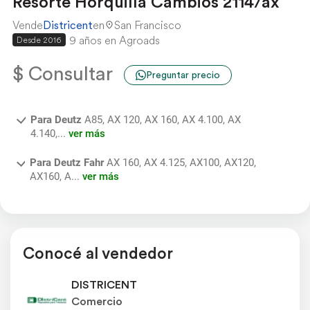
Resorte Horquilla Cambios 2114/ax
Vende
Districent
en
San Francisco
9 años en Agroads
Desde 2016
$ Consultar
Preguntar precio
Para Deutz
A85, AX 120, AX 160, AX 4.100, AX
4.140,...
ver más
Para Deutz Fahr
AX 160, AX 4.125, AX100, AX120,
AX160, A...
ver más
Conocé al vendedor
DISTRICENT
Comercio