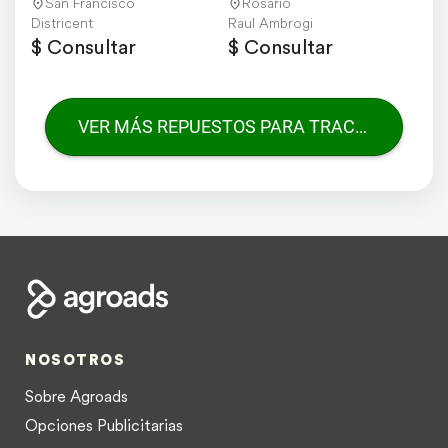
- Deutz
San Francisco
Rosario
Districent
Raul Ambrogi
$ Consultar
$ Consultar
VER MÁS REPUESTOS PARA TRACTORES
NOSOTROS
Sobre Agroads
Opciones Publicitarias