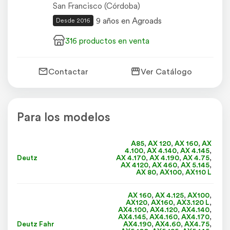
San Francisco (Córdoba)
9 años en Agroads
Desde 2016
316 productos en venta
Contactar
Ver Catálogo
Para los modelos
A85
,
AX 120
,
AX 160
,
AX
4.100
,
AX 4.140
,
AX 4.145
,
Deutz
AX 4.170
,
AX 4.190
,
AX 4.75
,
AX 4120
,
AX 460
,
AX 5.145
,
AX 80
,
AX100
,
AX110 L
AX 160
,
AX 4.125
,
AX100
,
AX120
,
AX160
,
AX3.120 L
,
AX4.100
,
AX4.120
,
AX4.140
,
AX4.145
,
AX4.160
,
AX4.170
,
Deutz Fahr
AX4.190
,
AX4.60
,
AX4.75
,