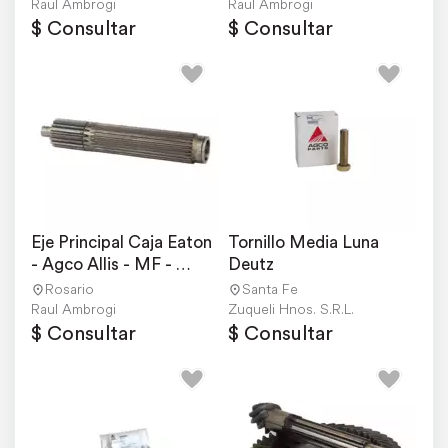
Raul Ambrogi
Raul Ambrogi
$ Consultar
$ Consultar
Eje Principal Caja Eaton 
Tornillo Media Luna 
- Agco Allis - MF - 
Deutz
Deutz
Rosario
Santa Fe
Raul Ambrogi
Zuqueli Hnos. S.R.L.
$ Consultar
$ Consultar