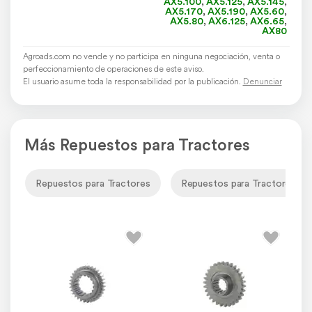
AX5.100
,
AX5.125
,
AX5.145
,
AX5.170
,
AX5.190
,
AX5.60
,
AX5.80
,
AX6.125
,
AX6.65
,
AX80
Agroads.com no vende y no participa en ninguna negociación, venta o
perfeccionamiento de operaciones de este aviso.
El usuario asume toda la responsabilidad por la publicación.
Denunciar
Más Repuestos para Tractores
Repuestos para Tractores
Repuestos para Tractores De