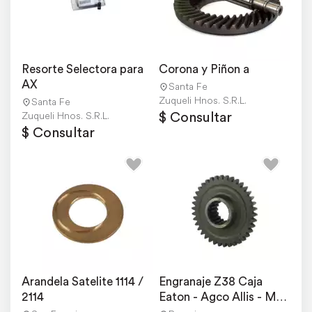
Resorte Selectora para 
Corona y Piñon a
AX
Santa Fe
Zuqueli Hnos. S.R.L.
Santa Fe
$ Consultar
Zuqueli Hnos. S.R.L.
$ Consultar
Arandela Satelite 1114 / 
Engranaje Z38 Caja 
2114
Eaton - Agco Allis - MF 