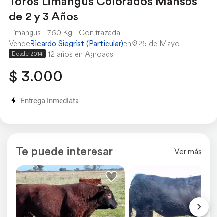
Toros Limangus Colorados Mansos
de 2 y 3 Años
Limangus
760 Kg
Con trazada
Vende
Ricardo Siegrist (Particular)
en
25 de Mayo
12 años en Agroads
Desde 2014
$ 3.000
Entrega Inmediata
Te puede interesar
Ver más