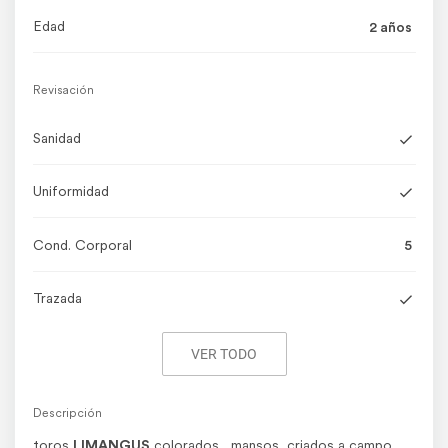
Edad
2 años
Revisación
Sanidad
Uniformidad
Cond. Corporal
5
Trazada
Marca Líquida
VER TODO
Garrapata
Descripción
toros
LIMANGUS
colorados , mansos criados a campo,