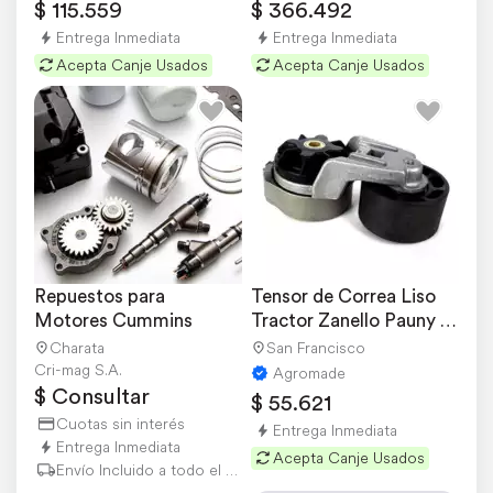
$ 115.559
$ 366.492
Entrega Inmediata
Entrega Inmediata
Acepta Canje Usados
Acepta Canje Usados
Repuestos para 
Tensor de Correa Liso 
Motores Cummins
Tractor Zanello Pauny 
Linea Cummins
Charata
San Francisco
Cri-mag S.A.
Agromade
$ Consultar
$ 55.621
Cuotas sin interés
Entrega Inmediata
Entrega Inmediata
Acepta Canje Usados
Envío Incluido a todo el país