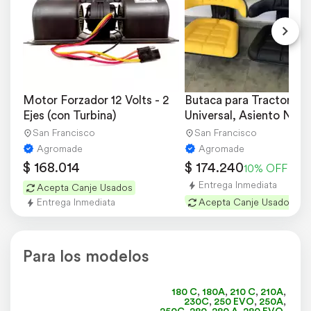
Motor Forzador 12 Volts - 2 
Butaca para Tractor 
Ejes (con Turbina)
Universal, Asiento Negr
San Francisco
San Francisco
Agromade
Agromade
$ 168.014
$ 174.240
10% OFF
Entrega Inmediata
Acepta Canje Usados
Entrega Inmediata
Acepta Canje Usados
Para los modelos
180 C
,
180A
,
210 C
,
210A
,
230C
,
250 EVO
,
250A
,