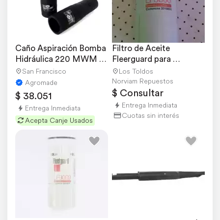
Caño Aspiración Bomba 
Filtro de Aceite 
Hidráulica 220 MWM / 
Fleerguard para 
230
Cummins 3000
San Francisco
Los Toldos
Norviam Repuestos
Agromade
$ Consultar
$ 38.051
Entrega Inmediata
Entrega Inmediata
Cuotas sin interés
Acepta Canje Usados