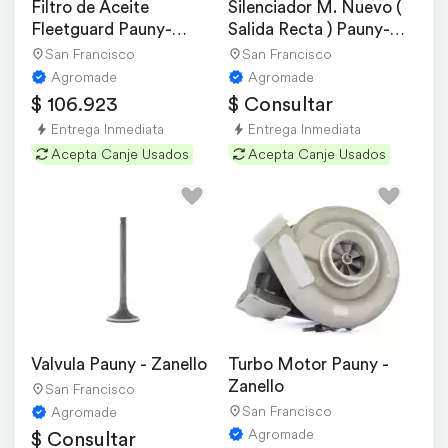
Filtro de Aceite 
Silenciador M. Nuevo ( 
Fleetguard Pauny-
Salida Recta ) Pauny-
zanello
zanello
San Francisco
San Francisco
Agromade
Agromade
$ 106.923
$ Consultar
Entrega Inmediata
Entrega Inmediata
Acepta Canje Usados
Acepta Canje Usados
Valvula Pauny - Zanello
Turbo Motor Pauny - 
Zanello
San Francisco
San Francisco
Agromade
Agromade
$ Consultar