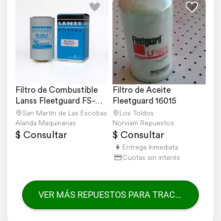
Filtro de Combustible 
Filtro de Aceite 
Lanss Fleetguard FS-
Fleetguard 16015
1242
San Martín de Las Escobas
Los Toldos
Alanda Maquinarias
Norviam Repuestos
$ Consultar
$ Consultar
Entrega Inmediata
Cuotas sin interés
VER MÁS REPUESTOS PARA TRACTORES