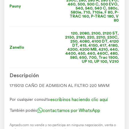
250C
,
280
,
280 A
,
280 EVO
,
460
,
500
,
500 C
,
500 EVO
,
Pauny
540
,
540
,
540 C
,
580c
,
580ie
,
710
,
710ie
,
F 80
,
P-
TRAC 160
,
P-TRAC 180
,
V
80
120
,
2080
,
2100
,
2120 ST
,
2150
,
2180
,
220
,
2210
,
230C
,
250
,
4080
,
4100 DT
,
4120
DT
,
415
,
4150
,
417
,
4180
,
Zanello
4200
,
4200 MB
,
4210
,
440
,
4400
,
450
,
460
,
460C
,
480
,
580
,
650
,
700
,
Trac 1500
,
UP 10
,
UP 100
,
V210
Descripción
1719013 CAÑO DE ADMISION AL FILTRO 220 MWM
escribinos haciendo clic aquí
Por cualquier consulta
contactarnos por WhatsApp
También podés
Agroads.com no vende y no participa en ninguna negociación, venta o