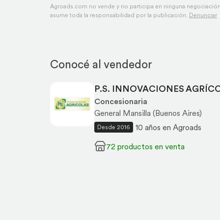
Agroads.com no vende y no participa en ninguna negociación,
asume toda la responsabilidad por la publicación.
Denunciar
Conocé al vendedor
P.S. INNOVACIONES AGRÍCO
Concesionaria
General Mansilla (Buenos Aires)
10 años en Agroads
Desde 2016
72 productos en venta