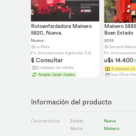
Rotoenfardadora Mainero 
Mainero 5885,
5820, Nueva.
Buen Estado
Nueva
2015
La Plata
General Mansi
P.s. Innovaciones Agrícolas S.A.
P.s. Innovacione
$ Consultar
u$s 14.400
1
6 cheques sin interés
8 cheques sin 
Acepta Canje Usados
Tasa 0% en Pe
Información del producto
Características
Estado
Nueva
Marca
Mainero