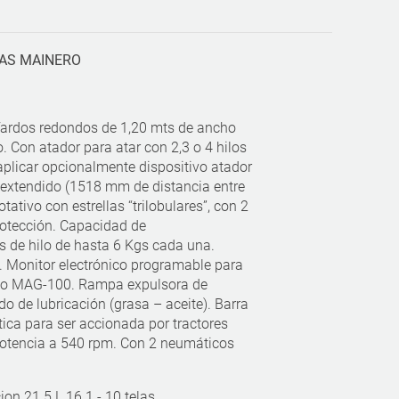
AS MAINERO
 fardos redondos de 1,20 mts de ancho
. Con atador para atar con 2,3 o 4 hilos
plicar opcionalmente dispositivo atador
r extendido (1518 mm de distancia entre
tativo con estrellas “trilobulares”, con 2
rotección. Capacidad de
 de hilo de hasta 6 Kgs cada una.
. Monitor electrónico programable para
o MAG-100. Rampa expulsora de
do de lubricación (grasa – aceite). Barra
ica para ser accionada por tractores
otencia a 540 rpm. Con 2 neumáticos
ion 21.5 L 16.1 - 10 telas