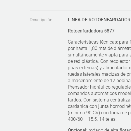
Descripción
LINEA DE ROTOENFARDADOR
Rotoenfardadora 5877
Características técnicas: para
por hasta 1,80 mts de diámetro
simultáneamente y apta para a
de red plástica. Con recolecto
púas externas) y alimentador ro
ruedas laterales macizas de p
almacenamiento de 12 bobinas
Prensador hidráulico regulable
comandos automáticos model
fardos. Con sistema centraliza
cardanica con junta homocinét
(mínimo 90 CV) con toma de p
400/60 – 15,5. 14 telas.
Opcional:
rodado de alta flotac