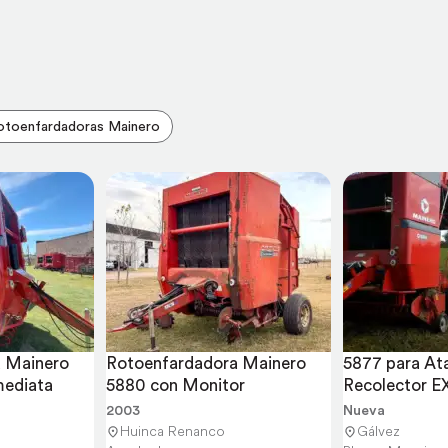
otoenfardadoras Mainero
 Mainero 
Rotoenfardadora Mainero 
5877 para Ata
mediata
5880 con Monitor
Recolector E
2003
Nueva
Huinca Renanco
Gálvez