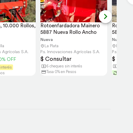
 10.000 Rollos, 
Rotoenfardadora Mainero 
Rotoenfa
5887 Nueva Rollo Ancho
5881, Nu
Nueva
Nueva
lla
La Plata
La Plata
s Agrícolas S.A.
P.s. Innovaciones Agrícolas S.A.
P.s. Innova
$ Consultar
$ Consu
0% OFF
6 cheques sin interés
6 cheque
interés
Tasa 0% en Pesos
sos
Acepta 