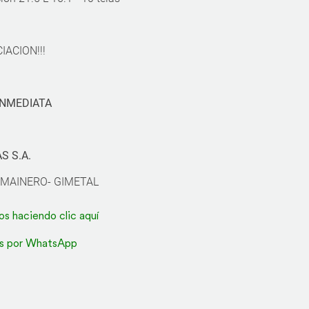
ACION!!!
INMEDIATA
S S.A.
 - MAINERO- GIMETAL
os haciendo clic aquí
s por WhatsApp