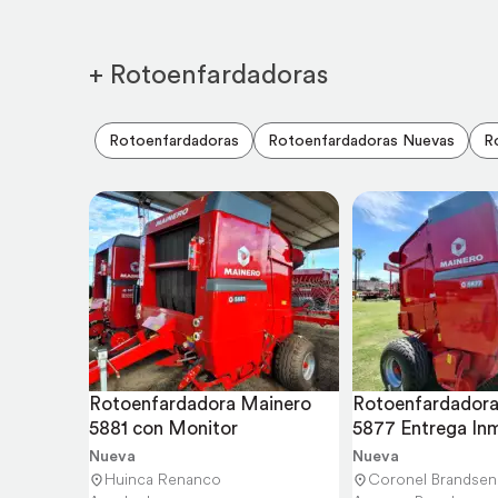
+ Rotoenfardadoras
Rotoenfardadoras
Rotoenfardadoras Nuevas
R
Rotoenfardadora Mainero 
Rotoenfardadora
5881 con Monitor
5877 Entrega In
Nueva
Nueva
Huinca Renanco
Coronel Brandsen