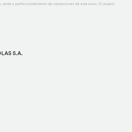
 venta o perfeccionamiento de operaciones de este aviso. El usuario
LAS S.A.