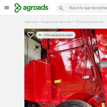
Agroads
Maquinaria Agricola
Rotoenfardadoras
4750 personas la vieron